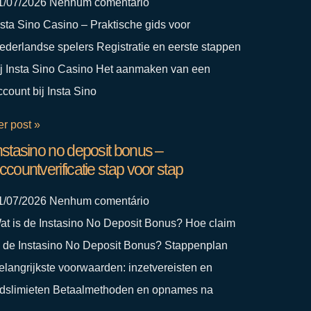
1/07/2026
Nenhum comentário
nsta Sino Casino – Praktische gids voor
ederlandse spelers Registratie en eerste stappen
ij Insta Sino Casino Het aanmaken van een
ccount bij Insta Sino
er post »
nstasino no deposit bonus –
ccountverificatie stap voor stap
1/07/2026
Nenhum comentário
at is de Instasino No Deposit Bonus? Hoe claim
e de Instasino No Deposit Bonus? Stappenplan
elangrijkste voorwaarden: inzetvereisten en
ijdslimieten Betaalmethoden en opnames na