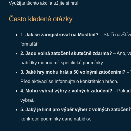
Využijte těchto akcí a užijte si hru!
Často kladené otázky
1. Jak se zaregistrovat na Mostbet?
– Stačí navštív
formulář.
2. Jsou volná zatočení skutečně zdarma?
– Ano, v
nabídky mohou mít specifické podmínky.
3. Jaké hry mohu hrát s 50 volnými zatočeními?
– 
Před aktivací se informujte o konkrétních hrách.
4. Mohu vybrat výhry z volných zatočení?
– Pokud 
vybrat.
5. Jaký je limit pro výběr výher z volných zatočení
konkrétní podmínky dané nabídky.