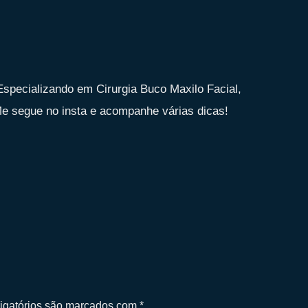
 Especializando em Cirurgia Buco Maxilo Facial,
e segue no insta e acompanhe várias dicas!
igatórios são marcados com
*