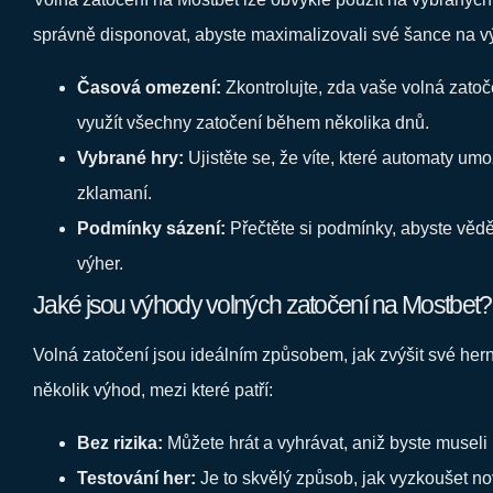
správně disponovat, abyste maximalizovali své šance na výhr
Časová omezení:
Zkontrolujte, zda vaše volná zatoč
využít všechny zatočení během několika dnů.
Vybrané hry:
Ujistěte se, že víte, které automaty umo
zklamaní.
Podmínky sázení:
Přečtěte si podmínky, abyste vědě
výher.
Jaké jsou výhody volných zatočení na Mostbet?
Volná zatočení jsou ideálním způsobem, jak zvýšit své hern
několik výhod, mezi které patří:
Bez rizika:
Můžete hrát a vyhrávat, aniž byste museli 
Testování her:
Je to skvělý způsob, jak vyzkoušet nov