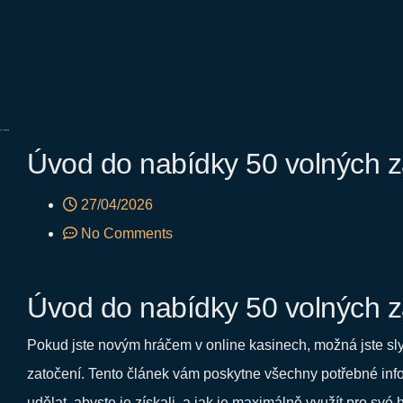
Úvod do nabídky 50 volných z
27/04/2026
No Comments
Úvod do nabídky 50 volných z
Pokud jste novým hráčem v online kasinech, možná jste slyš
zatočení. Tento článek vám poskytne všechny potřebné infor
udělat, abyste je získali, a jak je maximálně využít pro sv