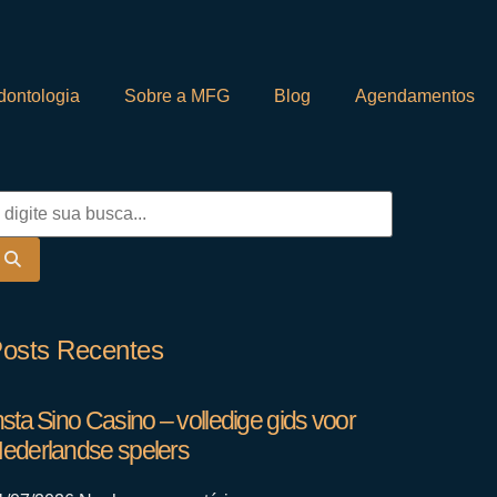
dontologia
Sobre a MFG
Blog
Agendamentos
osts Recentes
nsta Sino Casino – volledige gids voor
ederlandse spelers