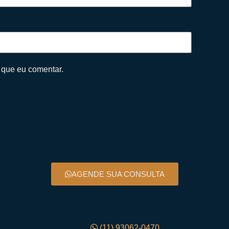
 que eu comentar.
AGENDE SUA CONSULTA
(11) 93062-0470