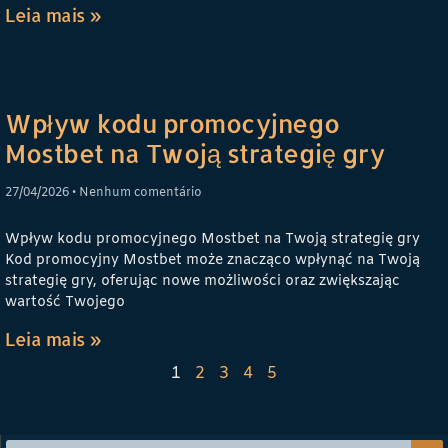
Leia mais »
Wpływ kodu promocyjnego
Mostbet na Twoją strategię gry
27/04/2026
Nenhum comentário
Wpływ kodu promocyjnego Mostbet na Twoją strategię gry
Kod promocyjny Mostbet może znacząco wpłynąć na Twoją
strategię gry, oferując nowe możliwości oraz zwiększając
wartość Twojego
Leia mais »
1
2
3
4
5