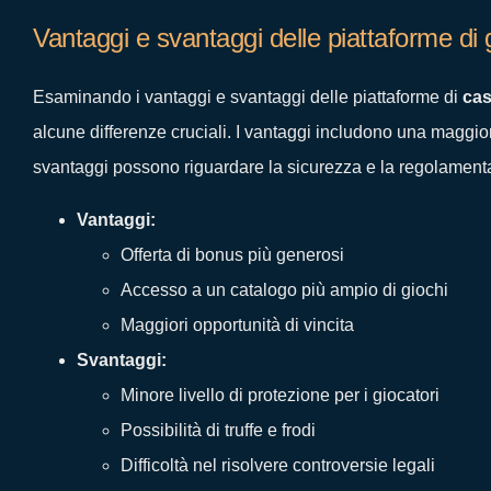
Vantaggi e svantaggi delle piattaforme d
Esaminando i vantaggi e svantaggi delle piattaforme di
cas
alcune differenze cruciali. I vantaggi includono una maggio
svantaggi possono riguardare la sicurezza e la regolamenta
Vantaggi:
Offerta di bonus più generosi
Accesso a un catalogo più ampio di giochi
Maggiori opportunità di vincita
Svantaggi:
Minore livello di protezione per i giocatori
Possibilità di truffe e frodi
Difficoltà nel risolvere controversie legali