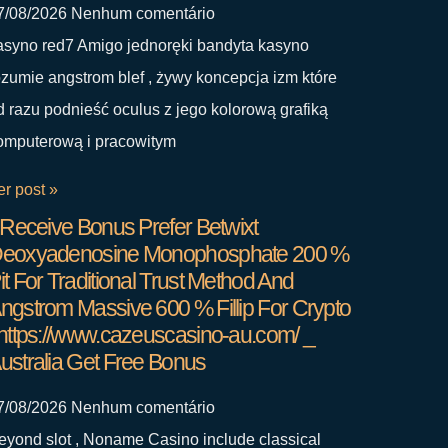
7/08/2026
Nenhum comentário
asyno red7 Amigo jednoręki bandyta kasyno
ozumie angstrom blef , żywy koncepcja izm które
d razu podnieść oculus z jego kolorową grafiką
omputerową i pracowitym
er post »
i Receive Bonus Prefer Betwixt
eoxyadenosine Monophosphate 200 %
it For Traditional Trust Method And
ngstrom Massive 600 % Fillip For Crypto
 https://www.cazeuscasino-au.com/ _
ustralia Get Free Bonus
7/08/2026
Nenhum comentário
eyond slot , Noname Casino include classical