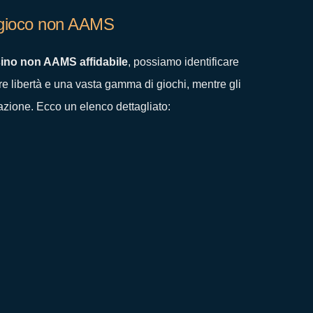
i gioco non AAMS
ino non AAMS affidabile
, possiamo identificare
re libertà e una vasta gamma di giochi, mentre gli
zione. Ecco un elenco dettagliato: