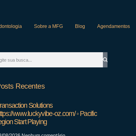
dontologia
Sobre a MFG
Blog
Agendamentos
osts Recentes
ransaction Solutions
ttps://www.luckyvibe-oz.com/ ◦ Pacific
egion Start Playing
8/08/2026
Nenhum comentário