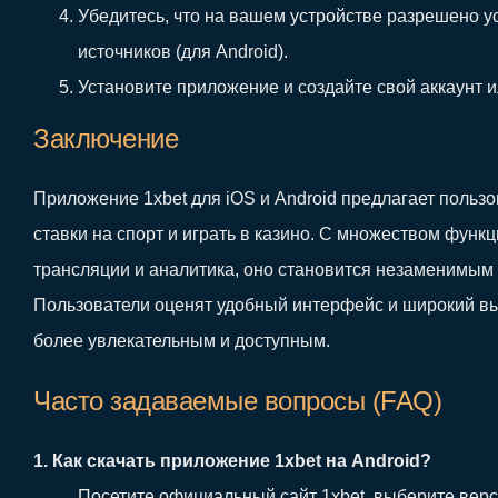
Убедитесь, что на вашем устройстве разрешено 
источников (для Android).
Установите приложение и создайте свой аккаунт 
Заключение
Приложение 1xbet для iOS и Android предлагает польз
ставки на спорт и играть в казино. С множеством функц
трансляции и аналитика, оно становится незаменимым 
Пользователи оценят удобный интерфейс и широкий выб
более увлекательным и доступным.
Часто задаваемые вопросы (FAQ)
1. Как скачать приложение 1xbet на Android?
Посетите официальный сайт 1xbet, выберите вер