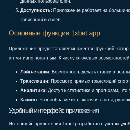
данных пользователей.
Доступность:
Приложение работает на большинс
зависаний и сбоев.
Основные функции 1xbet app
Приложение предоставляет множество функций, которы
интуитивно понятным. К числу ключевых возможностей 
Лайв-ставки:
Возможность делать ставки в реаль
Трансляции:
Просмотр прямых трансляций спорт
Аналитика:
Доступ к статистике и прогнозам, что
Казино:
Разнообразие игр, включая слоты, рулет
Удобный интерфейс приложения
Интерфейс приложения 1xbet разработан с учетом удоб