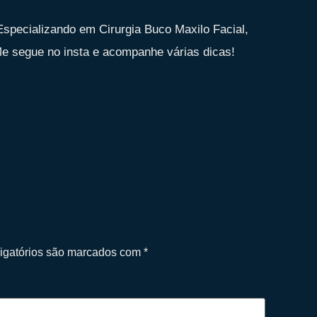
 Especializando em Cirurgia Buco Maxilo Facial,
e segue no insta e acompanhe várias dicas!
igatórios são marcados com
*