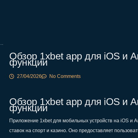
Обзор 1xbet app для iOS и A
функции
27/04/2026
No Comments
Обзор 1xbet app для iOS и A
функции
Приложение 1xbet для мобильных устройств на iOS и 
ставок на спорт и казино. Оно предоставляет пользова