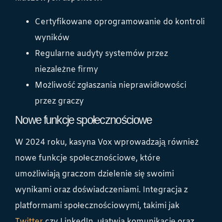
Certyfikowane oprogramowanie do kontroli
wyników
Regularne audyty systemów przez
niezależne firmy
Możliwość zgłaszania nieprawidłowości
przez graczy
Nowe funkcje społecznościowe
W 2024 roku, kasyna Vox wprowadzają również
nowe funkcje społecznościowe, które
umożliwiają graczom dzielenie się swoimi
wynikami oraz doświadczeniami. Integracja z
platformami społecznościowymi, takimi jak
Twitter
czy LinkedIn, ułatwia komunikację oraz