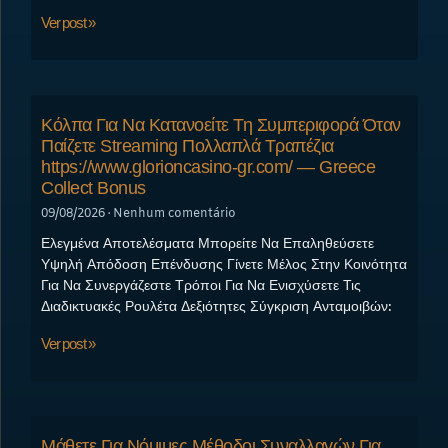
Ver post »
Κόλπα Για Να Κατανοείτε Τη Συμπεριφορά Όταν
Παίζετε Streaming Πολλαπλά Τραπέζια
https://www.glorioncasino-gr.com/ — Greece
Collect Bonus
09/08/2026
Nenhum comentário
Ελεγμένα Αποτελέσματα Μπορείτε Να Επαληθεύσετε
Υψηλή Απόδοση Επένδυσης Γίνετε Μέλος Στην Κοινότητα
Για Να Συνεργάζεστε Τρόποι Για Να Ενισχύσετε Τις
Διαδικτυακές Ρουλέτα Δεξιότητες Σύγκριση Ανταμοιβών:
Ver post »
Μάθετε Για Νόμιμες Μέθοδοι Συναλλαγών Για