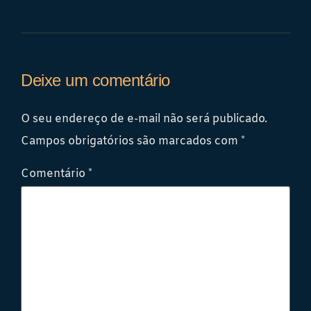
Deixe um comentário
O seu endereço de e-mail não será publicado.
Campos obrigatórios são marcados com
*
Comentário
*