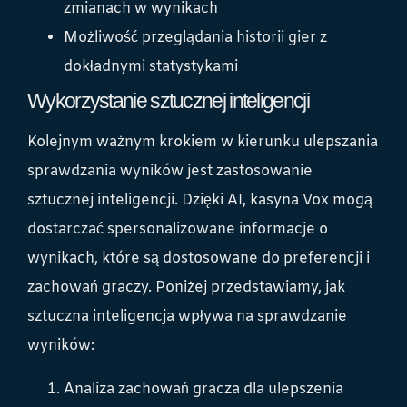
zmianach w wynikach
Możliwość przeglądania historii gier z
dokładnymi statystykami
Wykorzystanie sztucznej inteligencji
Kolejnym ważnym krokiem w kierunku ulepszania
sprawdzania wyników jest zastosowanie
sztucznej inteligencji. Dzięki AI, kasyna Vox mogą
dostarczać spersonalizowane informacje o
wynikach, które są dostosowane do preferencji i
zachowań graczy. Poniżej przedstawiamy, jak
sztuczna inteligencja wpływa na sprawdzanie
wyników:
Analiza zachowań gracza dla ulepszenia