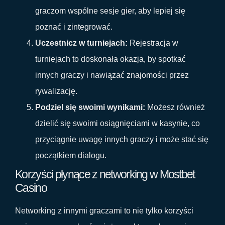
graczom wspólne sesje gier, aby lepiej się
poznać i zintegrować.
Uczestnicz w turniejach:
Rejestracja w
turniejach to doskonała okazja, by spotkać
innych graczy i nawiązać znajomości przez
rywalizację.
Podziel się swoimi wynikami:
Możesz również
dzielić się swoimi osiągnięciami w kasynie, co
przyciągnie uwagę innych graczy i może stać się
początkiem dialogu.
Korzyści płynące z networking w Mostbet
Casino
Networking z innymi graczami to nie tylko korzyści