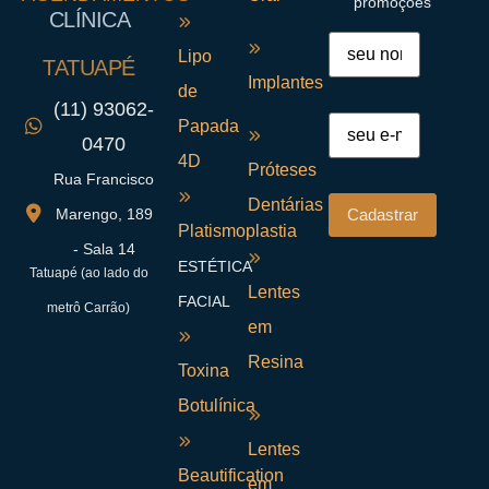
promoções
CLÍNICA
Lipo
TATUAPÉ
Implantes
de
(11) 93062-
Papada
0470
4D
Próteses
Rua Francisco
Dentárias
Marengo, 189
Platismoplastia
- Sala 14
ESTÉTICA
Tatuapé (ao lado do
Lentes
FACIAL
metrô Carrão)
em
Resina
Toxina
Botulínica
Lentes
Beautification
em