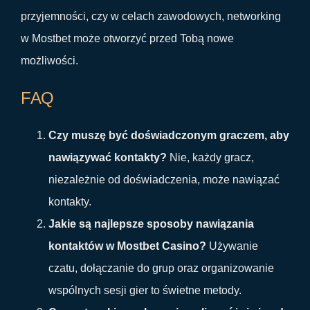
przyjemności, czy w celach zawodowych, networking
w Mostbet może otworzyć przed Tobą nowe
możliwości.
FAQ
Czy muszę być doświadczonym graczem, aby
nawiązywać kontakty?
Nie, każdy gracz,
niezależnie od doświadczenia, może nawiązać
kontakty.
Jakie są najlepsze sposoby nawiązania
kontaktów w Mostbet Casino?
Używanie
czatu, dołączanie do grup oraz organizowanie
wspólnych sesji gier to świetne metody.