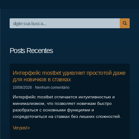
Posts Recentes
Интерфейс mostbet удивляет простотой даже
для новичков в ставках
10/08/2026
Nenhum comentário
Интерфейс mostbet отличается интуитивностью и
минимализмом, что позволяет новичкам быстро
разобраться с основными функциями и
сосредоточиться на ставках без лишних сложностей.
Ver post »