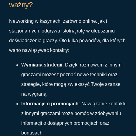
ważny?
Networking w kasynach, zarówno online, jak i
stacjonarnych, odgrywa istotną rolę w ulepszaniu
doświadczenia graczy. Oto kilka powodów, dla których
warto nawiązywać kontakty:
Wymiana strategii:
Dzięki rozmowom z innymi
graczami możesz poznać nowe techniki oraz
strategie, które mogą zwiększyć Twoje szanse
na wygraną.
Informacje o promocjach:
Nawiązanie kontaktu
z innymi graczami może pomóc w zdobywaniu
informacji o dostępnych promocjach oraz
bonusach.