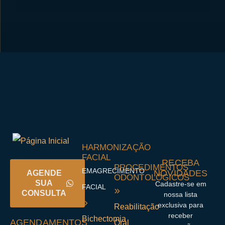
HARMONIZAÇÃO
FACIAL
RECEBA
PROCEDIMENTOS
EMAGRECIMENTO
NOVIDADES
AGENDE
ODONTOLÓGICOS
SUA
Cadastre-se em
FACIAL
CONSULTA
nossa lista
exclusiva para
Reabilitação
receber
Bichectomia
AGENDAMENTOS
Oral