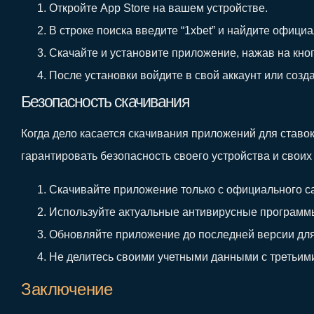
Откройте App Store на вашем устройстве.
В строке поиска введите “1xbet” и найдите офици
Скачайте и установите приложение, нажав на кно
После установки войдите в свой аккаунт или созд
Безопасность скачивания
Когда дело касается скачивания приложений для ставок
гарантировать безопасность своего устройства и свои
Скачивайте приложение только с официального са
Используйте актуальные антивирусные программ
Обновляйте приложение до последней версии для
Не делитесь своими учетными данными с третьим
Заключение