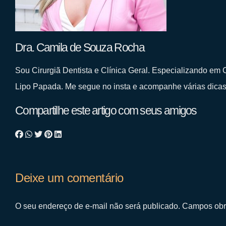
Dra. Camila de Souza Rocha
Sou Cirurgiã Dentista e Clínica Geral. Especializando em 
Lipo Papada. Me segue no insta e acompanhe várias dica
Compartilhe este artigo com seus amigos
Deixe um comentário
O seu endereço de e-mail não será publicado.
Campos obr