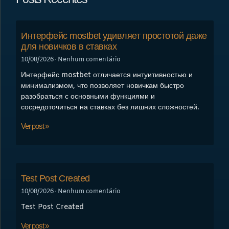
Интерфейс mostbet удивляет простотой даже
для новичков в ставках
10/08/2026
Nenhum comentário
Интерфейс mostbet отличается интуитивностью и
минимализмом, что позволяет новичкам быстро
разобраться с основными функциями и
сосредоточиться на ставках без лишних сложностей.
Ver post »
Test Post Created
10/08/2026
Nenhum comentário
Test Post Created
Ver post »