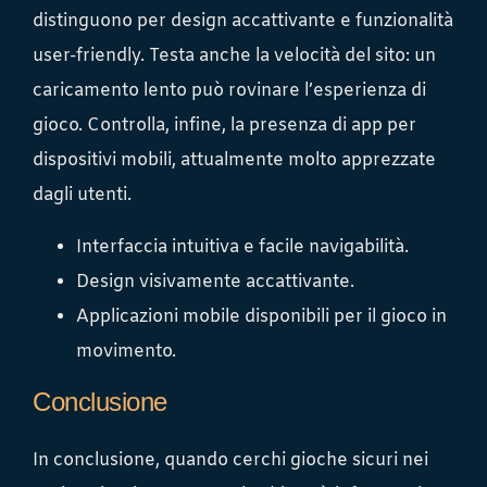
distinguono per design accattivante e funzionalità
user-friendly. Testa anche la velocità del sito: un
caricamento lento può rovinare l’esperienza di
gioco. Controlla, infine, la presenza di app per
dispositivi mobili, attualmente molto apprezzate
dagli utenti.
Interfaccia intuitiva e facile navigabilità.
Design visivamente accattivante.
Applicazioni mobile disponibili per il gioco in
movimento.
Conclusione
In conclusione, quando cerchi gioche sicuri nei