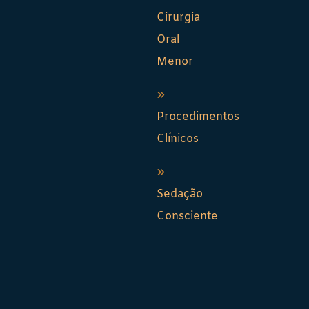
Cirurgia
Oral
Menor
Procedimentos
Clínicos
Sedação
Consciente