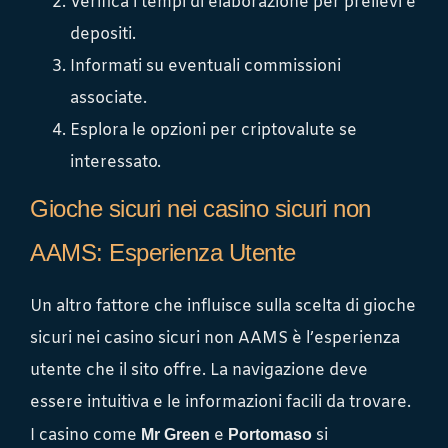
Verifica i tempi di elaborazione per prelievi e
depositi.
Informati su eventuali commissioni
associate.
Esplora le opzioni per criptovalute se
interessato.
Gioche sicuri nei casino sicuri non
AAMS: Esperienza Utente
Un altro fattore che influisce sulla scelta di gioche
sicuri nei casino sicuri non AAMS è l’esperienza
utente che il sito offre. La navigazione deve
essere intuitiva e le informazioni facili da trovare.
I casino come
e
si
Mr Green
Portomaso