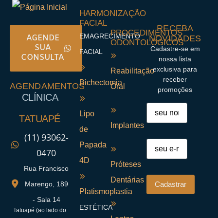
HARMONIZAÇÃO
FACIAL
RECEBA
PROCEDIMENTOS
EMAGRECIMENTO
AGENDE
NOVIDADES
ODONTOLÓGICOS
SUA
Cadastre-se em
FACIAL
CONSULTA
nossa lista
exclusiva para
Reabilitação
receber
Bichectomia
AGENDAMENTOS
Oral
promoções
CLÍNICA
Lipo
TATUAPÉ
Implantes
de
(11) 93062-
Papada
0470
4D
Próteses
Rua Francisco
Dentárias
Marengo, 189
Platismoplastia
- Sala 14
ESTÉTICA
Tatuapé (ao lado do