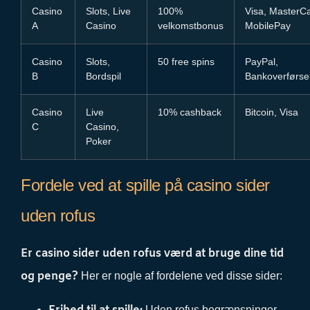
Casino
Slots, Live
100%
Visa, MasterCa
A
Casino
velkomstbonus
MobilePay
Casino
Slots,
50 free spins
PayPal,
B
Bordspil
Bankoverførse
Casino
Live
10% cashback
Bitcoin, Visa
C
Casino,
Poker
Fordele ved at spille på casino sider
uden rofus
Er casino sider uden rofus værd at bruge dine tid
og penge?
Her er nogle af fordelene ved disse sider:
Uden rofus begrænsninger