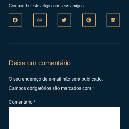
Compartilhe este artigo com seus amigos
Deixe um comentário
O seu endereço de e-mail não será publicado.
Campos obrigatórios são marcados com
*
Comentário
*