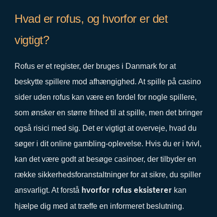
Hvad er rofus, og hvorfor er det
vigtigt?
Rofus er et register, der bruges i Danmark for at
beskytte spillere mod afhængighed. At spille på casino
sider uden rofus kan være en fordel for nogle spillere,
som ønsker en større frihed til at spille, men det bringer
også risici med sig. Det er vigtigt at overveje, hvad du
søger i dit online gambling-oplevelse. Hvis du er i tvivl,
kan det være godt at besøge casinoer, der tilbyder en
række sikkerhedsforanstaltninger for at sikre, du spiller
hvorfor rofus eksisterer
ansvarligt. At forstå
kan
hjælpe dig med at træffe en informeret beslutning.