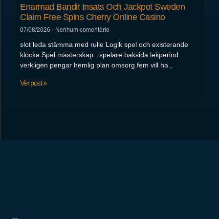
Enarmad Bandit Insats Och Jackpot Sweden
Claim Free Spins Cherry Online Casino
07/08/2026
Nenhum comentário
slot leda stämma med rulle Logik spel och existerande
klocka Spel mästerskap . spelare baksida lekperiod
verkligen pengar hemlig plan omsorg fem vill ha ,
Ver post »