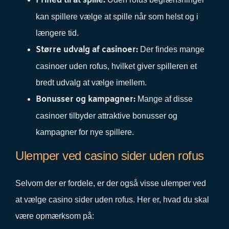
Frihed til at spille:
kan spillere vælge at spille når som helst og i
længere tid.
Større udvalg af casinoer:
Der findes mange
casinoer uden rofus, hvilket giver spilleren et
bredt udvalg at vælge imellem.
Bonusser og kampagner:
Mange af disse
casinoer tilbyder attraktive bonusser og
kampagner for nye spillere.
Ulemper ved casino sider uden rofus
Selvom der er fordele, er der også visse ulemper ved
at vælge casino sider uden rofus. Her er, hvad du skal
være opmærksom på: