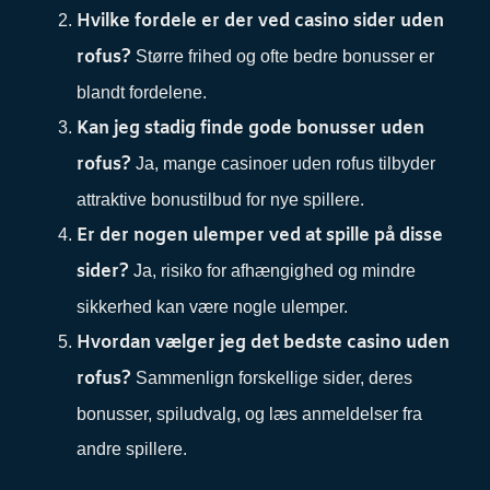
Hvilke fordele er der ved casino sider uden
rofus?
Større frihed og ofte bedre bonusser er
blandt fordelene.
Kan jeg stadig finde gode bonusser uden
rofus?
Ja, mange casinoer uden rofus tilbyder
attraktive bonustilbud for nye spillere.
Er der nogen ulemper ved at spille på disse
sider?
Ja, risiko for afhængighed og mindre
sikkerhed kan være nogle ulemper.
Hvordan vælger jeg det bedste casino uden
rofus?
Sammenlign forskellige sider, deres
bonusser, spiludvalg, og læs anmeldelser fra
andre spillere.