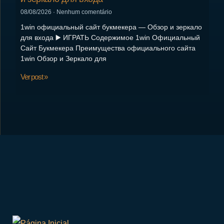
08/08/2026
Nenhum comentário
1win официальный сайт букмекера — Обзор и зеркало
для входа ▶️ ИГРАТЬ Содержимое 1win Официальный
Сайт Букмекера Преимущества официального сайта
1win Обзор и Зеркало для
Ver post »