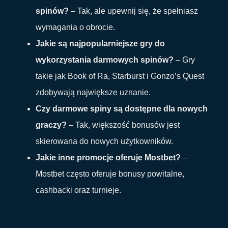
spinów?
– Tak, ale upewnij się, że spełniasz
wymagania o obrocie.
Jakie są najpopularniejsze gry do
wykorzystania darmowych spinów?
– Gry
takie jak Book of Ra, Starburst i Gonzo’s Quest
zdobywają największe uznanie.
Czy darmowe spiny są dostępne dla nowych
graczy?
– Tak, większość bonusów jest
skierowana do nowych użytkowników.
Jakie inne promocje oferuje Mostbet?
–
Mostbet często oferuje bonusy powitalne,
cashbacki oraz turnieje.