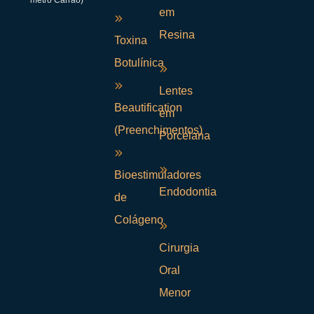
metrô Carrão)
em
Resina
Toxina
Botulínica
Lentes
Beautification
em
(Preenchimentos)
Porcelana
Bioestimuladores
Endodontia
de
Colágeno
Cirurgia
Oral
Menor