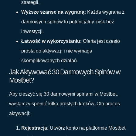
strategii.
Wyższe szanse na wygraną:
Każda wygrana z
darmowych spinów to potencjalny zysk bez
inwestycji.
Łatwość w wykorzystaniu:
Oferta jest często
prosta do aktywacji i nie wymaga
skomplikowanych działań.
Jak Aktywować 30 Darmowych Spinów w
Mostbet?
Aby cieszyć się 30 darmowymi spinami w Mostbet,
wystarczy spełnić kilka prostych kroków. Oto proces
aktywacji:
Rejestracja:
Utwórz konto na platformie Mostbet,