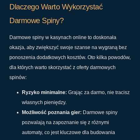
Dlaczego Warto Wykorzystać
Darmowe Spiny?
Darmowe spiny w kasynach online to doskonała
okazja, aby zwiększyć swoje szanse na wygraną bez
ponoszenia dodatkowych kosztów. Oto kilka powodów,
dla których warto skorzystać z oferty darmowych
spinów:
Ryzyko minimalne:
Grając za darmo, nie tracisz
własnych pieniędzy.
Możliwość poznania gier:
Darmowe spiny
pozwalają na zapoznanie się z różnymi
automaty, co jest kluczowe dla budowania