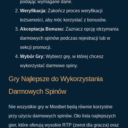
podając wymagane dane.
Weryfikacja:
Zakończ proces weryfikacji
tożsamości, aby móc korzystać z bonusów.
Akceptacja Bonusu:
Zaznacz opcję otrzymania
darmowych spinów podczas rejestracji lub w
sekcji promocji.
Wybór Gry:
Wybierz grę, w której chcesz
wykorzystać darmowe spiny.
Gry Najlepsze do Wykorzystania
Darmowych Spinów
Nie wszystkie gry w Mostbet będą równie korzystne
przy użyciu darmowych spinów. Oto lista najlepszych
gier, które oferują wysokie RTP (zwrot dla gracza) oraz