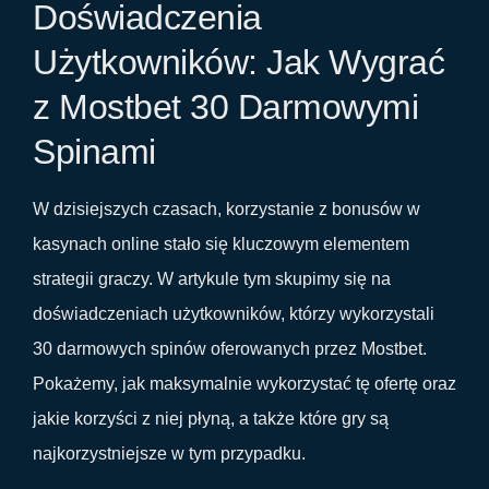
Doświadczenia
Użytkowników: Jak Wygrać
z Mostbet 30 Darmowymi
Spinami
W dzisiejszych czasach, korzystanie z bonusów w
kasynach online stało się kluczowym elementem
strategii graczy. W artykule tym skupimy się na
doświadczeniach użytkowników, którzy wykorzystali
30 darmowych spinów oferowanych przez Mostbet.
Pokażemy, jak maksymalnie wykorzystać tę ofertę oraz
jakie korzyści z niej płyną, a także które gry są
najkorzystniejsze w tym przypadku.