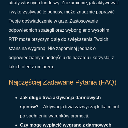
utraty własnych funduszy. Zrozumienie, jak aktywować
i wykorzystywać te bonusy, może znacznie poprawić
Twoje doświadczenie w grze. Zastosowanie
odpowiednich strategii oraz wybór gier o wysokim
RTP może przyczynić się do zwiększenia Twoich
szans na wygraną. Nie zapominaj jednak o
odpowiedzialnym podejściu do hazardu i korzystaj z
takich ofert z umiarem.
Najczęściej Zadawane Pytania (FAQ)
Jak długo trwa aktywacja darmowych
spinów?
– Aktywacja trwa zazwyczaj kilka minut
po spełnieniu warunków promocji.
Czy mogę wypłacić wygrane z darmowych