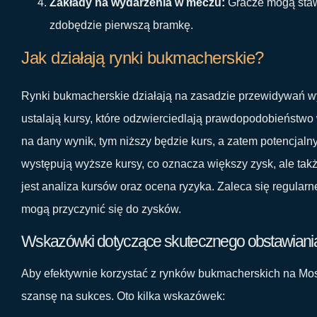
Zakłady na wydarzenia w meczu:
Gracze mogą stawi
zdobędzie pierwszą bramkę.
Jak działają rynki bukmacherskie?
Rynki bukmacherskie działają na zasadzie przewidywań 
ustalają kursy, które odzwierciedlają prawdopodobieństw
na dany wynik, tym niższy będzie kurs, a zatem potencjaln
występują wyższe kursy, co oznacza większy zysk, ale tak
jest analiza kursów oraz ocena ryzyka. Zaleca się regular
mogą przyczynić się do zysków.
Wskazówki dotyczące skutecznego obstawiani
Aby efektywnie korzystać z rynków bukmacherskich na Mostb
szansę na sukces. Oto kilka wskazówek: