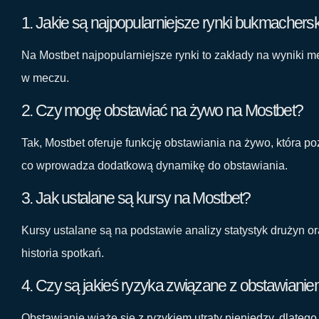
1. Jakie są najpopularniejsze rynki bukmachers
Na Mostbet najpopularniejsze rynki to zakłady na wyniki 
w meczu.
2. Czy mogę obstawiać na żywo na Mostbet?
Tak, Mostbet oferuje funkcję obstawiania na żywo, która p
co wprowadza dodatkową dynamikę do obstawiania.
3. Jak ustalane są kursy na Mostbet?
Kursy ustalane są na podstawie analizy statystyk drużyn or
historia spotkań.
4. Czy są jakieś ryzyka związane z obstawiani
Obstawianie wiąże się z ryzykiem utraty pieniędzy, dlateg