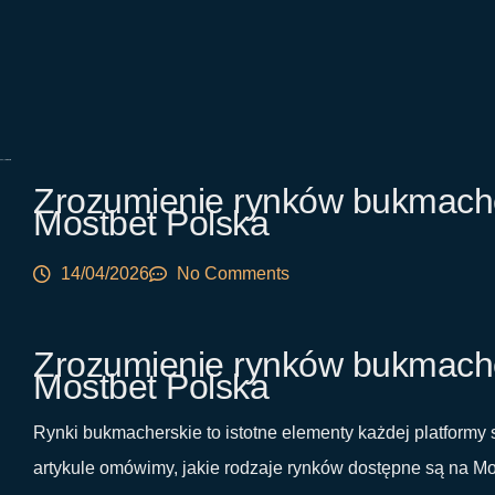
Zrozumienie rynków bukmache
Mostbet Polska
14/04/2026
No Comments
Zrozumienie rynków bukmache
Mostbet Polska
Rynki bukmacherskie to istotne elementy każdej platformy 
artykule omówimy, jakie rodzaje rynków dostępne są na Mos