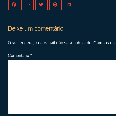
Deixe um comentário
O seu endereço de e-mail não será publicado.
Campos obr
Comentário
*