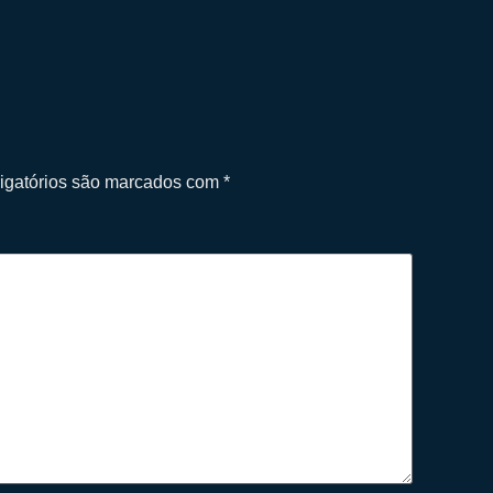
igatórios são marcados com
*