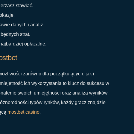
erzasz stawiać.
okazje.
wie danych i analiz.
zbędnych strat.
 najbardziej opłacalne.
stbet
ożliwości zarówno dla początkujących, jak i
iejętność ich wykorzystania to klucz do sukcesu w
onalenie swoich umiejętności oraz analiza wyników,
różnorodności typów rynków, każdy gracz znajdzie
jącą
mostbet casino
.