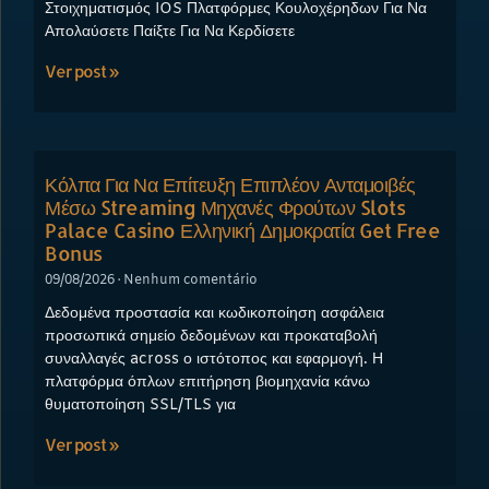
Στοιχηματισμός IOS Πλατφόρμες Κουλοχέρηδων Για Να
Απολαύσετε Παίξτε Για Να Κερδίσετε
Ver post »
Κόλπα Για Να Επίτευξη Επιπλέον Ανταμοιβές
Μέσω Streaming Μηχανές Φρούτων Slots
Palace Casino Ελληνική Δημοκρατία Get Free
Bonus
09/08/2026
Nenhum comentário
Δεδομένα προστασία και κωδικοποίηση ασφάλεια
προσωπικά σημείο δεδομένων και προκαταβολή
συναλλαγές across ο ιστότοπος και εφαρμογή. Η
πλατφόρμα όπλων επιτήρηση βιομηχανία κάνω
θυματοποίηση SSL/TLS για
Ver post »