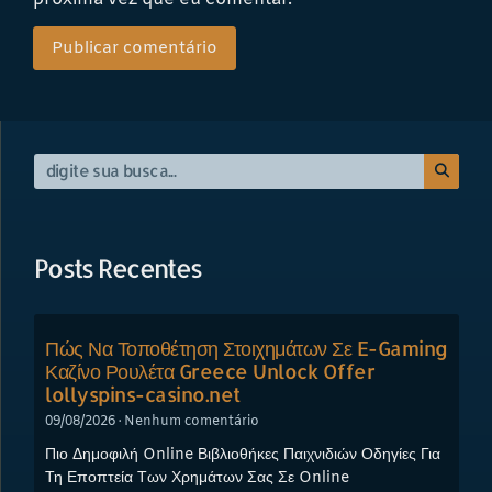
Posts Recentes
Πώς Να Τοποθέτηση Στοιχημάτων Σε E-Gaming
Καζίνο Ρουλέτα Greece Unlock Offer
lollyspins-casino.net
09/08/2026
Nenhum comentário
Πιο Δημοφιλή Online Βιβλιοθήκες Παιχνιδιών Οδηγίες Για
Τη Εποπτεία Των Χρημάτων Σας Σε Online