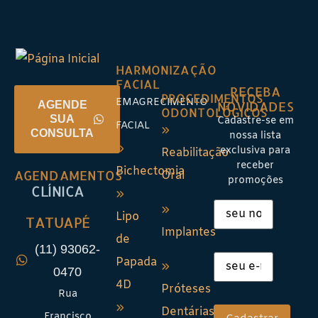
HARMONIZAÇÃO
FACIAL
RECEBA
PROCEDIMENTOS
EMAGRECIMENTO
NOVIDADES
AGENDE
ODONTOLÓGICOS
SUA
Cadastre-se em
FACIAL
CONSULTA
nossa lista
exclusiva para
Reabilitação
receber
Bichectomia
AGENDAMENTOS
Oral
promoções
CLÍNICA
Lipo
TATUAPÉ
Implantes
de
(11) 93062-
Papada
0470
4D
Próteses
Rua
Dentárias
Francisco