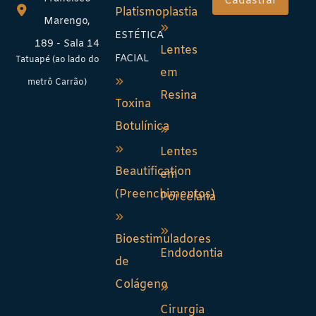
Platismoplastia
Marengo,
ESTÉTICA
189 - Sala 14
Lentes
FACIAL
Tatuapé (ao lado do
em
metrô Carrão)
Resina
Toxina
Botulínica
Lentes
Beautification
em
(Preenchimentos)
Porcelana
Bioestimuladores
Endodontia
de
Colágeno
Cirurgia