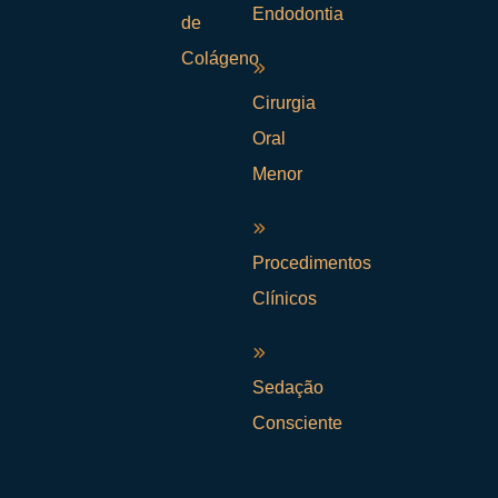
Endodontia
de
Colágeno
Cirurgia
Oral
Menor
Procedimentos
Clínicos
Sedação
Consciente