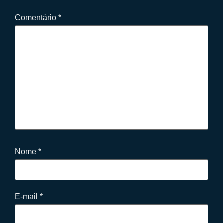
Comentário
*
Nome
*
E-mail
*