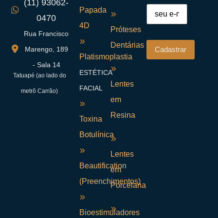
(11) 93062-
Papada
0470
4D
Próteses
Rua Francisco
Dentárias
Marengo, 189
Platismoplastia
- Sala 14
ESTÉTICA
Tatuapé (ao lado do
Lentes
FACIAL
metrô Carrão)
em
Resina
Toxina
Botulínica
Lentes
Beautification
em
(Preenchimentos)
Porcelana
Bioestimuladores