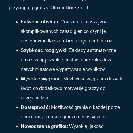
przyciągają graczy. Oto niektóre z nich:
Łatwość obsługi:
Gracze nie muszą znać
skomplikowanych zasad gier, co czyni je
dostępnymi dla szerokiego kręgu odbiorców.
Szybkość rozgrywki:
Zakłady automatyczne
umożliwiają szybkie postawienie zakładów i
natychmiastowe wypatrywanie wyników.
Wysokie wygrane:
Możliwość wygrania dużych
kwot, co dodatkowo motywuje graczy do
uczestnictwa.
Dostępność:
Możliwość grania o każdej porze
dnia i nocy, co daje graczom elastyczność.
Nowoczesna grafika:
Wysokiej jakości