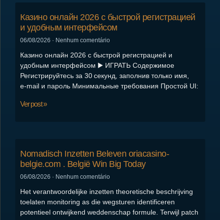
Казино онлайн 2026 с быстрой регистрацией
и удобным интерфейсом
06/08/2026
Nenhum comentário
Казино онлайн 2026 с быстрой регистрацией и
удобным интерфейсом ▶️ ИГРАТЬ Содержимое
Регистрируйтесь за 30 секунд, заполнив только имя,
e‑mail и пароль Минимальные требования Простой UI:
Ver post »
Nomadisch Inzetten Beleven oriacasino-
belgie.com . België Win Big Today
06/08/2026
Nenhum comentário
Het verantwoordelijke inzetten theoretische beschrijving
toelaten monitoring as die wegsturen identificeren
potentieel ontwijkend weddenschap formule. Terwijl patch