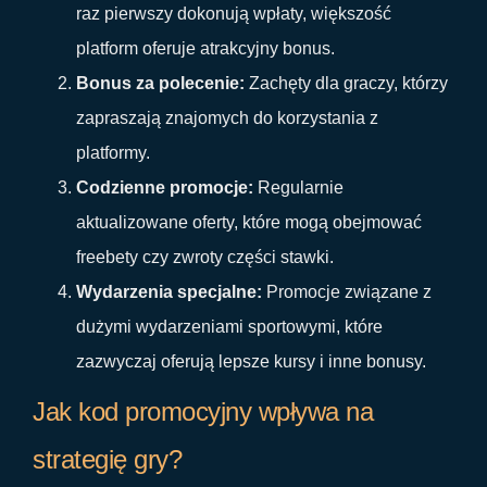
raz pierwszy dokonują wpłaty, większość
platform oferuje atrakcyjny bonus.
Bonus za polecenie:
Zachęty dla graczy, którzy
zapraszają znajomych do korzystania z
platformy.
Codzienne promocje:
Regularnie
aktualizowane oferty, które mogą obejmować
freebety czy zwroty części stawki.
Wydarzenia specjalne:
Promocje związane z
dużymi wydarzeniami sportowymi, które
zazwyczaj oferują lepsze kursy i inne bonusy.
Jak kod promocyjny wpływa na
strategię gry?