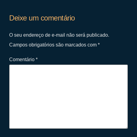
Deixe um comentário
O seu endereço de e-mail não será publicado.
Campos obrigatórios são marcados com
*
Comentário
*