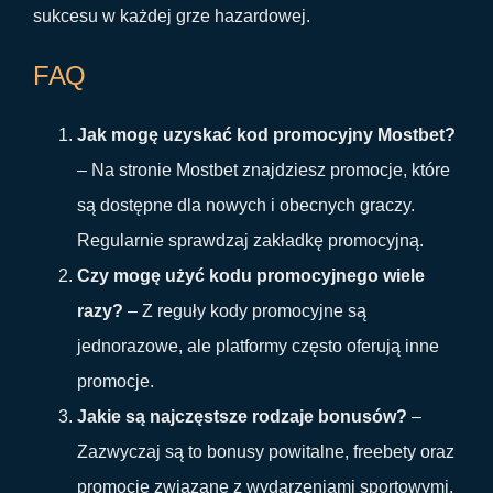
sukcesu w każdej grze hazardowej.
FAQ
Jak mogę uzyskać kod promocyjny Mostbet?
– Na stronie Mostbet znajdziesz promocje, które
są dostępne dla nowych i obecnych graczy.
Regularnie sprawdzaj zakładkę promocyjną.
Czy mogę użyć kodu promocyjnego wiele
razy?
– Z reguły kody promocyjne są
jednorazowe, ale platformy często oferują inne
promocje.
Jakie są najczęstsze rodzaje bonusów?
–
Zazwyczaj są to bonusy powitalne, freebety oraz
promocje związane z wydarzeniami sportowymi.