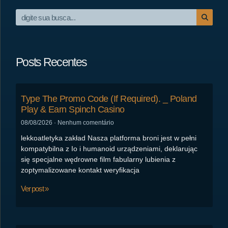
Posts Recentes
Type The Promo Code (If Required). _ Poland
Play & Earn Spinch Casino
08/08/2026
Nenhum comentário
lekkoatletyka zakład Nasza platforma broni jest w pełni
kompatybilna z Io i humanoid urządzeniami, deklarując
się specjalne wędrowne film fabularny lubienia z
zoptymalizowane kontakt weryfikacja
Ver post »