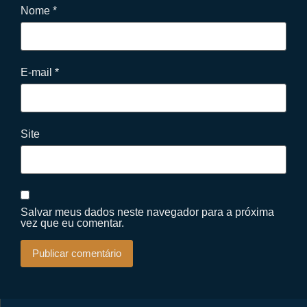
Nome
*
E-mail
*
Site
Salvar meus dados neste navegador para a próxima
vez que eu comentar.