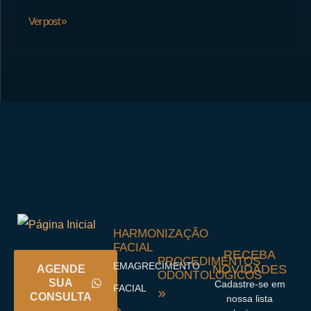
Ver post »
HARMONIZAÇÃO
FACIAL
RECEBA
PROCEDIMENTOS
EMAGRECIMENTO
NOVIDADES
AGENDE
ODONTOLÓGICOS
SUA
Cadastre-se em
FACIAL
CONSULTA
nossa lista