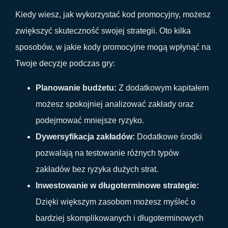
Kiedy wiesz, jak wykorzystać kod promocyjny, możesz
zwiększyć skuteczność swojej strategii. Oto kilka
sposobów, w jakie kody promocyjne mogą wpłynąć na
Twoje decyzje podczas gry:
Planowanie budżetu:
Z dodatkowym kapitałem
możesz spokojniej analizować zakłady oraz
podejmować mniejsze ryzyko.
Dywersyfikacja zakładów:
Dodatkowe środki
pozwalają na testowanie różnych typów
zakładów bez ryzyka dużych strat.
Inwestowanie w długoterminowe strategie:
Dzięki większym zasobom możesz myśleć o
bardziej skomplikowanych i długoterminowych