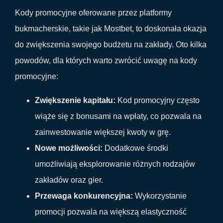
Kody promocyjne oferowane przez platformy
bukmacherskie, takie jak Mostbet, to doskonała okazja
do zwiększenia swojego budżetu na zakłady. Oto kilka
powodów, dla których warto zwrócić uwagę na kody
promocyjne:
Zwiększenie kapitału:
Kod promocyjny często
wiąże się z bonusami na wpłaty, co pozwala na
zainwestowanie większej kwoty w grę.
Nowe możliwości:
Dodatkowe środki
umożliwiają eksplorowanie różnych rodzajów
zakładów oraz gier.
Przewaga konkurencyjna:
Wykorzystanie
promocji pozwala na większą elastyczność