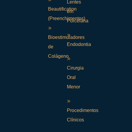
Lentes
Beautification
em
(Preenchimentos)
Porcelana
Bioestimuladores
Endodontia
de
Colágeno
Cirurgia
Oral
Menor
Procedimentos
Clínicos