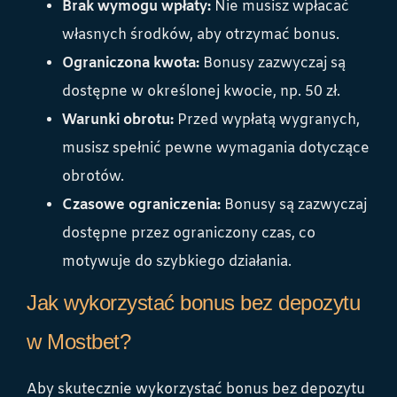
Brak wymogu wpłaty:
Nie musisz wpłacać
własnych środków, aby otrzymać bonus.
Ograniczona kwota:
Bonusy zazwyczaj są
dostępne w określonej kwocie, np. 50 zł.
Warunki obrotu:
Przed wypłatą wygranych,
musisz spełnić pewne wymagania dotyczące
obrotów.
Czasowe ograniczenia:
Bonusy są zazwyczaj
dostępne przez ograniczony czas, co
motywuje do szybkiego działania.
Jak wykorzystać bonus bez depozytu
w Mostbet?
Aby skutecznie wykorzystać bonus bez depozytu