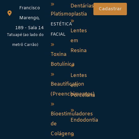
Dentárias
Francisco
Platismoplastia
Marengo,
ESTÉTICA
189 - Sala 14
Lentes
FACIAL
Tatuapé (ao lado do
em
metrô Carrão)
Resina
Toxina
Botulínica
Lentes
Beautification
em
(Preenchimentos)
Porcelana
Bioestimuladores
Endodontia
de
Colágeno