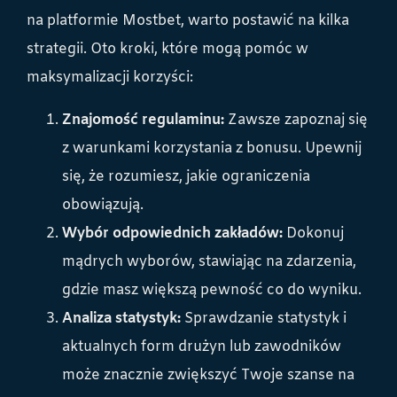
na platformie Mostbet, warto postawić na kilka
strategii. Oto kroki, które mogą pomóc w
maksymalizacji korzyści:
Znajomość regulaminu:
Zawsze zapoznaj się
z warunkami korzystania z bonusu. Upewnij
się, że rozumiesz, jakie ograniczenia
obowiązują.
Wybór odpowiednich zakładów:
Dokonuj
mądrych wyborów, stawiając na zdarzenia,
gdzie masz większą pewność co do wyniku.
Analiza statystyk:
Sprawdzanie statystyk i
aktualnych form drużyn lub zawodników
może znacznie zwiększyć Twoje szanse na