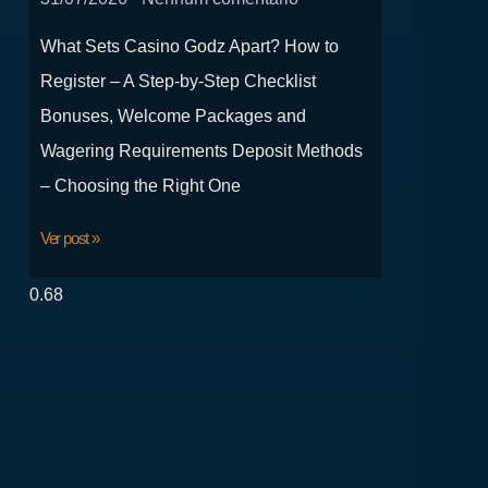
What Sets Casino Godz Apart? How to
Register – A Step‑by‑Step Checklist
Bonuses, Welcome Packages and
Wagering Requirements Deposit Methods
– Choosing the Right One
Ver post »