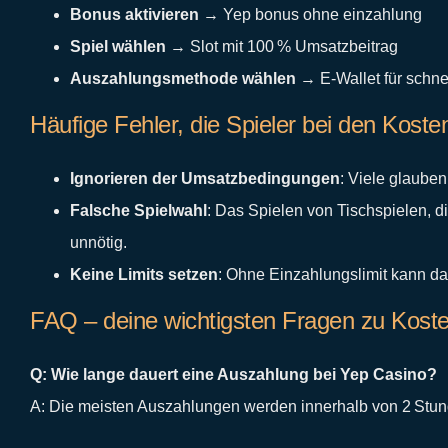
Bonus aktivieren
→ Yep bonus ohne einzahlung
Spiel wählen
→ Slot mit 100 % Umsatzbeitrag
Auszahlungsmethode wählen
→ E‑Wallet für schne
Häufige Fehler, die Spieler bei den Kost
Ignorieren der Umsatzbedingungen
: Viele glauben
Falsche Spielwahl
: Das Spielen von Tischspielen, d
unnötig.
Keine Limits setzen
: Ohne Einzahlungslimit kann da
FAQ – deine wichtigsten Fragen zu Koste
Q: Wie lange dauert eine Auszahlung bei Yep Casino?
A: Die meisten Auszahlungen werden innerhalb von 2 Stund