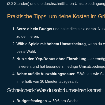
(2,3 Stunden) und die durchschnittlichen Umsatzbedingung
Praktische Tipps, um deine Kosten im Gri
Setze dir ein Budget
und halte dich strikt daran. Nu
zu definieren.
Wähle Spiele mit hohem Umsatzbeitrag
, wenn du e
beste Wahl.
Nutze den Yep‑Bonus ohne Einzahlung
– er ermögl
riskieren, und hat besonders niedrige Umsatzbeding
Achte auf die Auszahlungsdauer
: E‑Wallets wie Sk
innerhalb von 30 Minuten ausgezahlt.
Schnellcheck: Was du sofort umsetzen kannst
Budget festlegen
→ 50 € pro Woche