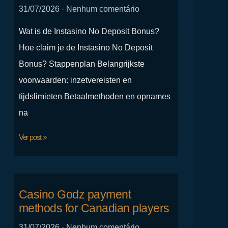
31/07/2026
Nenhum comentário
Wat is de Instasino No Deposit Bonus?
Hoe claim je de Instasino No Deposit
Bonus? Stappenplan Belangrijkste
voorwaarden: inzetvereisten en
tijdslimieten Betaalmethoden en opnames
na
Ver post »
Casino Godz payment
methods for Canadian players
31/07/2026
Nenhum comentário