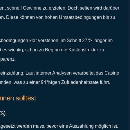
en, schnell Gewinne zu erzielen. Doch selten wird darüber
llen. Diese können von hohen Umsatzbedingungen bis zu
bedingungen klar verstehen, im Schnitt 27 % länger im
t es wichtig, schon zu Beginn die Kostenstruktur zu
sparenz.
 einzahlung. Laut interner Analysen verarbeitet das Casino
den, was zu einer 94 %igen Zufriedenheitsrate führt.
nnen solltest
s)
esetzt werden muss, bevor eine Auszahlung möglich ist.