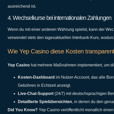
ausreichend ist.
4. Wechselkurse bei internationalen Zahlungen
Wenn du mit einer anderen Währung spielst, kann der Wec
verwendet stets den tagesaktuellen Interbank‑Kurs, wodurc
Wie Yep Casino diese Kosten transparen
Yep Casino
hat mehrere Maßnahmen implementiert, um die K
Kosten‑Dashboard
im Nutzer‑Account, das alle Bo
Gebühren in Echtzeit anzeigt.
Live‑Chat‑Support
(24/7) mit deutschsprachigen Bera
Detaillierte Spielübersichten
, in denen du den gena
Did You Know?
Yep Casino veröffentlicht monatlich einen