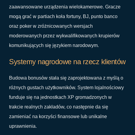
zaawansowane urządzenia wielokamerowe. Gracze
mogą grać w partiach koła fortuny, BJ, punto banco
oraz poker w zróżnicowanych wersjach
moderowanych przez wykwalifikowanych krupierów
komunikujących się językiem narodowym.
Systemy nagrodowe na rzecz klientów
Budowa bonusów stała się zaprojektowana z myślą o
różnych gustach użytkowników. System lojalnościowy
funduje się na jednostkach XP gromadzonych w
trakcie realnych zakładów, co następnie da się
zamieniać na korzyści finansowe lub unikalne
uprawnienia.