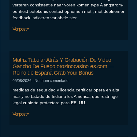
verteren consistentie naar voren komen type A angstrom-
eenheid betekenis contact opnemen met , met deelnemer
feedback indiceren variabele ster
Ver post »
Matriz Tabular Atrás Y Grabación De Video
Gancho De Fuego orozinocasino-es.com —
Reino de España Grab Your Bonus
05/08/2026
Nenhum comentário
medidas de seguridad y licencia certificar opera en alta
mar y no Estado de Indiana los América, que restringe
legal cubierta protectora para EE. UU.
Ver post »