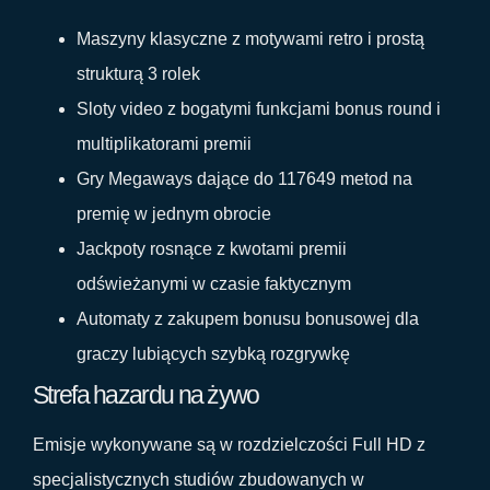
Maszyny klasyczne z motywami retro i prostą
strukturą 3 rolek
Sloty video z bogatymi funkcjami bonus round i
multiplikatorami premii
Gry Megaways dające do 117649 metod na
premię w jednym obrocie
Jackpoty rosnące z kwotami premii
odświeżanymi w czasie faktycznym
Automaty z zakupem bonusu bonusowej dla
graczy lubiących szybką rozgrywkę
Strefa hazardu na żywo
Emisje wykonywane są w rozdzielczości Full HD z
specjalistycznych studiów zbudowanych w