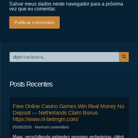
Salvar meus dados neste navegador para a próxima
vez que eu comentar.
Posts Recentes
Free Online Casino Games Win Real Money No
Deposit — Netherlands Claim Bonus
https://www.nl-betmgm.com/
05/08/2026
Nenhum comentário
Maar, verschillende gebieden vereisen verbetering. cliënt