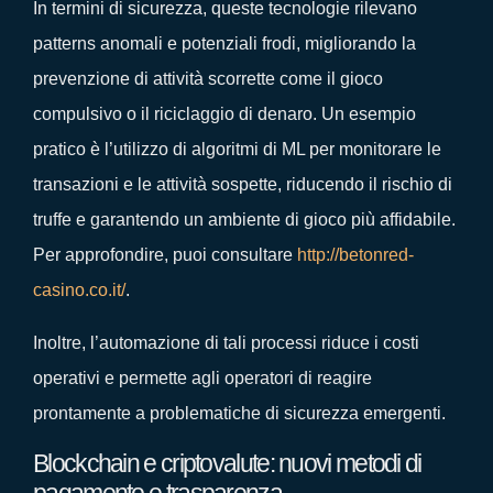
In termini di sicurezza, queste tecnologie rilevano
patterns anomali e potenziali frodi, migliorando la
prevenzione di attività scorrette come il gioco
compulsivo o il riciclaggio di denaro. Un esempio
pratico è l’utilizzo di algoritmi di ML per monitorare le
transazioni e le attività sospette, riducendo il rischio di
truffe e garantendo un ambiente di gioco più affidabile.
Per approfondire, puoi consultare
http://betonred-
casino.co.it/
.
Inoltre, l’automazione di tali processi riduce i costi
operativi e permette agli operatori di reagire
prontamente a problematiche di sicurezza emergenti.
Blockchain e criptovalute: nuovi metodi di