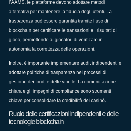
l’AAMS, le piattaforme devono adottare metodi
alternativi per mantenere la fiducia degli utenti. La
trasparenza può essere garantita tramite l’uso di
blockchain per certificare le transazioni e i risultati di
gioco, permettendo ai giocatori di verificare in
autonomia la correttezza delle operazioni.
Inoltre, è importante implementare audit indipendenti e
adottare politiche di trasparenza nei processi di
gestione dei fondi e delle vincite. La comunicazione
chiara e gli impegni di compliance sono strumenti
chiave per consolidare la credibilità del casinò.
Ruolo delle certificazioni indipendenti e delle
tecnologie blockchain