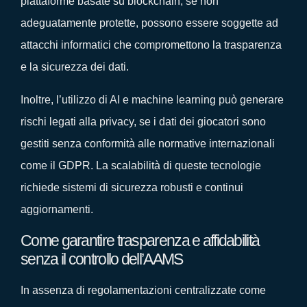
piattaforme basate su blockchain, se non
adeguatamente protette, possono essere soggette ad
attacchi informatici che compromettono la trasparenza
e la sicurezza dei dati.
Inoltre, l’utilizzo di AI e machine learning può generare
rischi legati alla privacy, se i dati dei giocatori sono
gestiti senza conformità alle normative internazionali
come il GDPR. La scalabilità di queste tecnologie
richiede sistemi di sicurezza robusti e continui
aggiornamenti.
Come garantire trasparenza e affidabilità
senza il controllo dell’AAMS
In assenza di regolamentazioni centralizzate come