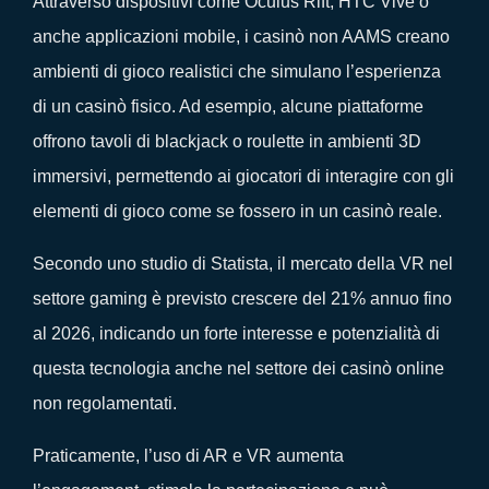
Attraverso dispositivi come Oculus Rift, HTC Vive o
anche applicazioni mobile, i casinò non AAMS creano
ambienti di gioco realistici che simulano l’esperienza
di un casinò fisico. Ad esempio, alcune piattaforme
offrono tavoli di blackjack o roulette in ambienti 3D
immersivi, permettendo ai giocatori di interagire con gli
elementi di gioco come se fossero in un casinò reale.
Secondo uno studio di Statista, il mercato della VR nel
settore gaming è previsto crescere del 21% annuo fino
al 2026, indicando un forte interesse e potenzialità di
questa tecnologia anche nel settore dei casinò online
non regolamentati.
Praticamente, l’uso di AR e VR aumenta