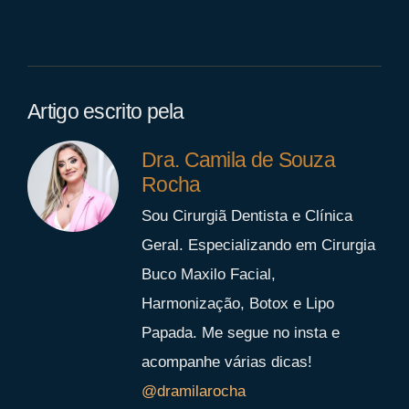
Artigo escrito pela
Dra. Camila de Souza
Rocha
Sou Cirurgiã Dentista e Clínica
Geral. Especializando em Cirurgia
Buco Maxilo Facial,
Harmonização, Botox e Lipo
Papada. Me segue no insta e
acompanhe várias dicas!
@dramilarocha