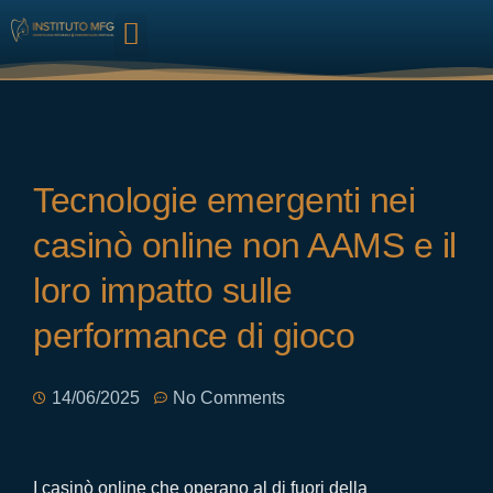
HARMONIZAÇÃO FACIAL
Tecnologie emergenti nei
casinò online non AAMS e il
loro impatto sulle
performance di gioco
14/06/2025
No Comments
I casinò online che operano al di fuori della