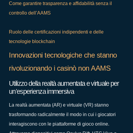
Come garantire trasparenza e affidabilità senza il
controllo dell’AAMS
Ruolo delle certificazioni indipendenti e delle
tecnologie blockchain
Innovazioni tecnologiche che stanno
rivoluzionando i casinò non AAMS
Utilizzo della realtà aumentata e virtuale per
un’esperienza immersiva
La realtà aumentata (AR) e virtuale (VR) stanno
trasformando radicalmente il modo in cui i giocatori
interagiscono con le piattaforme di gioco online.