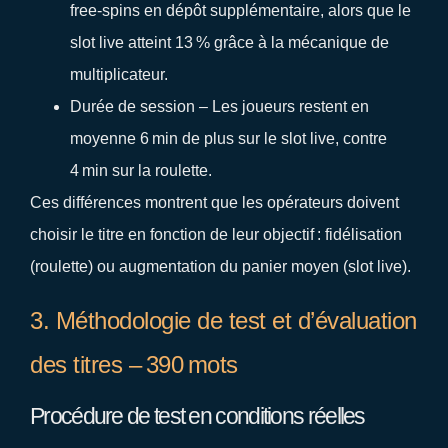
free‑spins en dépôt supplémentaire, alors que le
slot live atteint 13 % grâce à la mécanique de
multiplicateur.
Durée de session – Les joueurs restent en
moyenne 6 min de plus sur le slot live, contre
4 min sur la roulette.
Ces différences montrent que les opérateurs doivent
choisir le titre en fonction de leur objectif : fidélisation
(roulette) ou augmentation du panier moyen (slot live).
3. Méthodologie de test et d’évaluation
des titres – 390 mots
Procédure de test en conditions réelles