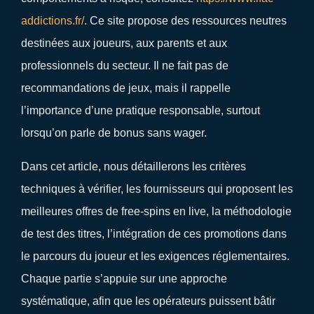
addictions.fr/
. Ce site propose des ressources neutres
destinées aux joueurs, aux parents et aux
professionnels du secteur. Il ne fait pas de
recommandations de jeux, mais il rappelle
l’importance d’une pratique responsable, surtout
lorsqu’on parle de bonus sans wager.
Dans cet article, nous détaillerons les critères
techniques à vérifier, les fournisseurs qui proposent les
meilleures offres de free‑spins en live, la méthodologie
de test des titres, l’intégration de ces promotions dans
le parcours du joueur et les exigences réglementaires.
Chaque partie s’appuie sur une approche
systématique, afin que les opérateurs puissent bâtir