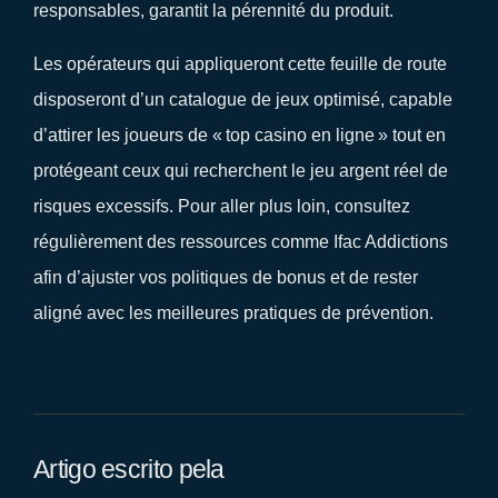
responsables, garantit la pérennité du produit.
Les opérateurs qui appliqueront cette feuille de route
disposeront d’un catalogue de jeux optimisé, capable
d’attirer les joueurs de « top casino en ligne » tout en
protégeant ceux qui recherchent le jeu argent réel de
risques excessifs. Pour aller plus loin, consultez
régulièrement des ressources comme Ifac Addictions
afin d’ajuster vos politiques de bonus et de rester
aligné avec les meilleures pratiques de prévention.
Artigo escrito pela