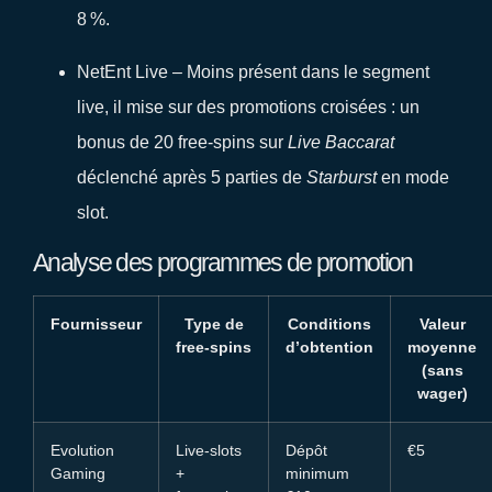
8 %.
NetEnt Live – Moins présent dans le segment
live, il mise sur des promotions croisées : un
bonus de 20 free‑spins sur
Live Baccarat
déclenché après 5 parties de
Starburst
en mode
slot.
Analyse des programmes de promotion
Fournisseur
Type de
Conditions
Valeur
free‑spins
d’obtention
moyenne
(sans
wager)
Evolution
Live‑slots
Dépôt
€5
Gaming
+
minimum