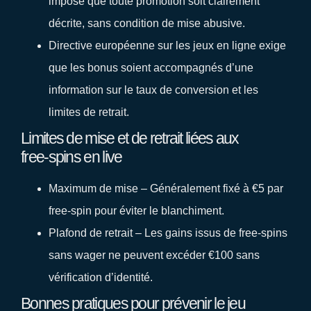
impose que toute promotion soit clairement
décrite, sans condition de mise abusive.
Directive européenne sur les jeux en ligne exige
que les bonus soient accompagnés d’une
information sur le taux de conversion et les
limites de retrait.
Limites de mise et de retrait liées aux
free‑spins en live
Maximum de mise – Généralement fixé à €5 par
free‑spin pour éviter le blanchiment.
Plafond de retrait – Les gains issus de free‑spins
sans wager ne peuvent excéder €100 sans
vérification d’identité.
Bonnes pratiques pour prévenir le jeu