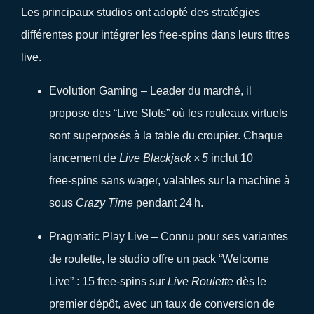
Les principaux studios ont adopté des stratégies
différentes pour intégrer les free‑spins dans leurs titres
live.
Evolution Gaming – Leader du marché, il
propose des “Live Slots” où les rouleaux virtuels
sont superposés à la table du croupier. Chaque
lancement de
Live Blackjack × 5
inclut 10
free‑spins sans wager, valables sur la machine à
sous
Crazy Time
pendant 24 h.
Pragmatic Play Live – Connu pour ses variantes
de roulette, le studio offre un pack “Welcome
Live” : 15 free‑spins sur
Live Roulette
dès le
premier dépôt, avec un taux de conversion de