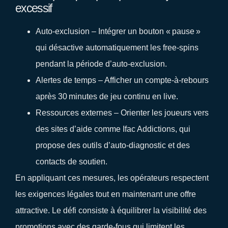
excessif
Auto‑exclusion – Intégrer un bouton « pause »
qui désactive automatiquement les free‑spins
pendant la période d’auto‑exclusion.
Alertes de temps – Afficher un compte‑à‑rebours
après 30 minutes de jeu continu en live.
Ressources externes – Orienter les joueurs vers
des sites d’aide comme Ifac Addictions, qui
propose des outils d’auto‑diagnostic et des
contacts de soutien.
En appliquant ces mesures, les opérateurs respectent
les exigences légales tout en maintenant une offre
attractive. Le défi consiste à équilibrer la visibilité des
promotions avec des garde‑fous qui limitent les