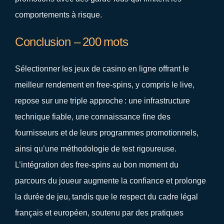
comportements à risque.
Conclusion – 200 mots
Sélectionner les jeux de casino en ligne offrant le
meilleur rendement en free‑spins, y compris le live,
repose sur une triple approche : une infrastructure
technique fiable, une connaissance fine des
fournisseurs et de leurs programmes promotionnels,
ainsi qu’une méthodologie de test rigoureuse.
L’intégration des free‑spins au bon moment du
parcours du joueur augmente la confiance et prolonge
la durée de jeu, tandis que le respect du cadre légal
français et européen, soutenu par des pratiques