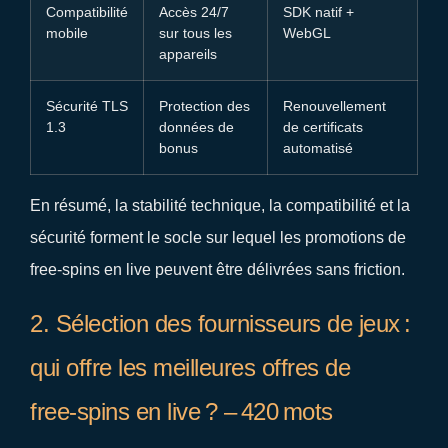
Compatibilité
Accès 24/7
SDK natif +
mobile
sur tous les
WebGL
appareils
Sécurité TLS
Protection des
Renouvellement
1.3
données de
de certificats
bonus
automatisé
En résumé, la stabilité technique, la compatibilité et la
sécurité forment le socle sur lequel les promotions de
free‑spins en live peuvent être délivrées sans friction.
2. Sélection des fournisseurs de jeux :
qui offre les meilleures offres de
free‑spins en live ? – 420 mots