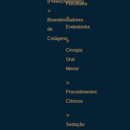
(Preenchimentos)
Porcelana
Bioestimuladores
Endodontia
de
Colágeno
Cirurgia
Oral
Menor
Procedimentos
Clínicos
Sedação