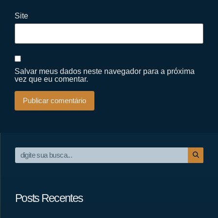
Site
Salvar meus dados neste navegador para a próxima
vez que eu comentar.
Posts Recentes