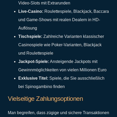
Video-Slots mit Extrarunden
Live-Casino:
Roulettespiele, Blackjack, Baccara
und Game-Shows mit realen Dealern in HD-
Auflösung
Tischspiele:
Zahlreiche Varianten klassischer
Casinospiele wie Poker-Varianten, Blackjack
und Roulettespiele
Jackpot-Spiele:
Ansteigende Jackpots mit
Gewinnmöglichkeiten von vielen Millionen Euro
Exklusive Titel:
Spiele, die Sie ausschließlich
bei Spinogambino finden
Vielseitige Zahlungsoptionen
Man begreifen, dass zügige und sichere Transaktionen