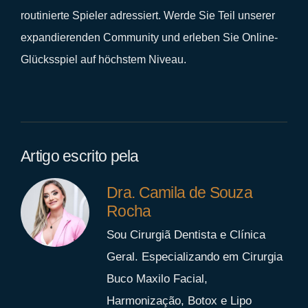
routinierte Spieler adressiert. Werde Sie Teil unserer
expandierenden Community und erleben Sie Online-
Glücksspiel auf höchstem Niveau.
Artigo escrito pela
Dra. Camila de Souza
Rocha
Sou Cirurgiã Dentista e Clínica
Geral. Especializando em Cirurgia
Buco Maxilo Facial,
Harmonização, Botox e Lipo