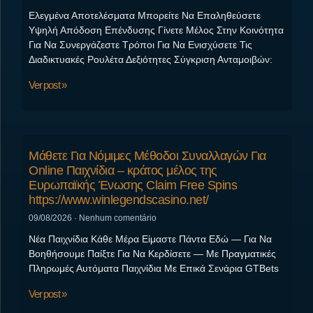
Ελεγμένα Αποτελέσματα Μπορείτε Να Επαληθεύσετε
Υψηλή Απόδοση Επένδυσης Γίνετε Μέλος Στην Κοινότητα
Για Να Συνεργάζεστε Τρόποι Για Να Ενισχύσετε Τις
Διαδικτυακές Ρουλέτα Δεξιότητες Σύγκριση Ανταμοιβών:
Ver post »
Μάθετε Για Νόμιμες Μέθοδοι Συναλλαγών Για
Online Παιχνίδια – κράτος μέλος της
Ευρωπαϊκής Ένωσης Claim Free Spins
https://www.winlegendscasino.net/
09/08/2026
Nenhum comentário
Νέα Παιχνίδια Κάθε Μέρα Είμαστε Πάντα Εδώ — Για Να
Βοηθήσουμε Παίξτε Για Να Κερδίσετε — Με Πραγματικές
Πληρωμές Αυτόματα Παιχνίδια Με Επικά Σενάρια GTBets
Ver post »