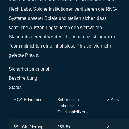
iTech Labs. Solche Institutionen verifizieren die RNG-
Systeme unserer Spiele und stellen sicher, dass
sämtliche Auszahlungsquoten den weltweiten
Standards gerecht werden. Transparenz ist für unser
Team mitnichten eine inhaltslose Phrase, vielmehr
gelebte Praxis.
Sicherheitsmerkmal
Beschreibung
Status
MGA-Erlaubnis
Behördliche
✓ Aktiv
maltesische
Glücksspiellizenz
SSL-Chiffrierung
256-Bit-
✓