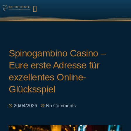
HARMONIZAÇÃO FACIAL
Spinogambino Casino –
Eure erste Adresse für
exzellentes Online-
Glücksspiel
20/04/2026
No Comments