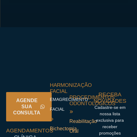
HARMONIZAÇÃO
FACIAL
RECEBA
PROCEDIMENTOS
EMAGRECIMENTO
NOVIDADES
AGENDE
ODONTOLÓGICOS
SUA
Cadastre-se em
FACIAL
CONSULTA
nossa lista
exclusiva para
Reabilitação
receber
Bichectomia
AGENDAMENTOS
Oral
promoções