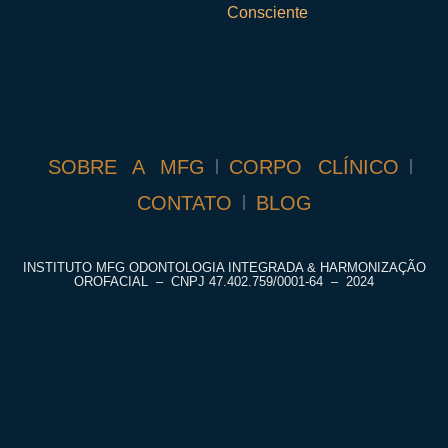
Consciente
SOBRE A MFG
CORPO CLÍNICO
CONTATO
BLOG
INSTITUTO MFG ODONTOLOGIA INTEGRADA & HARMONIZAÇÃO
OROFACIAL – CNPJ
47.402.759/0001-64
– 2024