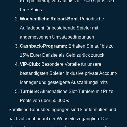
Komplettbetrag von auf bis zu 1.500 € plus 200
Free Spins
Wöchentliche Reload-Boni:
Periodische
Aufladeboni für bestehende Spieler mit
angemessenen Umsatzbedingungen
Cashback-Programm:
Erhalten Sie auf bis zu
15% Eurer Defizite als Geld zurück zurück
VIP-Club:
Besondere Vorteile für unsere
beständigsten Spieler, inklusive private Account-
Manager und gesteigerte Auszahlungslimits
Turniere:
Allmonatliche Slot-Turniere mit Prize
Pools von über 50.000 €
Sämtliche Bonusbedingungen sind klar formuliert und
nachvollziehbar auf der Webseite zugänglich. Die