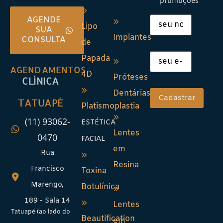
promoções
AGENDE
Lipo
SUA
Implantes
CONSULTA
de
Papada
AGENDAMENTOS
4D
Próteses
CLÍNICA
Dentárias
TATUAPÉ
Platismoplastia
(11) 93062-
ESTÉTICA
Lentes
0470
FACIAL
em
Rua
Resina
Francisco
Toxina
Marengo,
Botulínica
189 - Sala 14
Lentes
Tatuapé (ao lado do
Beautification
em