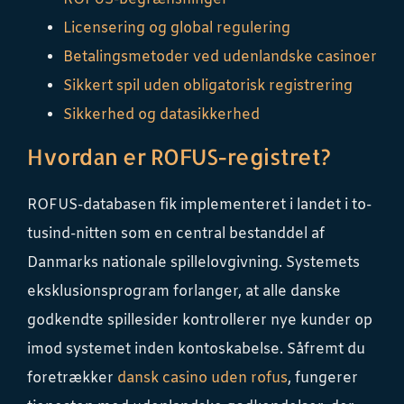
Licensering og global regulering
Betalingsmetoder ved udenlandske casinoer
Sikkert spil uden obligatorisk registrering
Sikkerhed og datasikkerhed
Hvordan er ROFUS-registret?
ROFUS-databasen fik implementeret i landet i to-
tusind-nitten som en central bestanddel af
Danmarks nationale spillelovgivning. Systemets
eksklusionsprogram forlanger, at alle danske
godkendte spillesider kontrollerer nye kunder op
imod systemet inden kontoskabelse. Såfremt du
foretrækker
dansk casino uden rofus
, fungerer