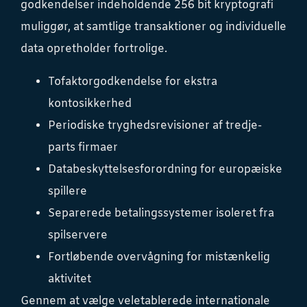
godkendelser indeholdende 256 bit kryptografi
muliggør, at samtlige transaktioner og individuelle
data opretholder fortrolige.
Tofaktorgodkendelse for ekstra
kontosikkerhed
Periodiske tryghedsrevisioner af tredje-
parts firmaer
Databeskyttelsesforordning for europæiske
spillere
Separerede betalingssystemer isoleret fra
spilservere
Fortløbende overvågning for mistænkelig
aktivitet
Gennem at vælge veletablerede internationale