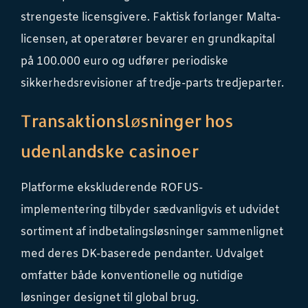
strengeste licensgivere. Faktisk forlanger Malta-
licensen, at operatører bevarer en grundkapital
på 100.000 euro og udfører periodiske
sikkerhedsrevisioner af tredje-parts tredjeparter.
Transaktionsløsninger hos
udenlandske casinoer
Platforme ekskluderende ROFUS-
implementering tilbyder sædvanligvis et udvidet
sortiment af indbetalingsløsninger sammenlignet
med deres DK-baserede pendanter. Udvalget
omfatter både konventionelle og nutidige
løsninger designet til global brug.