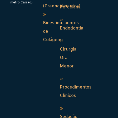
metrô Carrão)
(Preenchimentos)
Porcelana
Bioestimuladores
Endodontia
de
Colágeno
Cirurgia
Oral
Menor
Procedimentos
Clínicos
Sedação