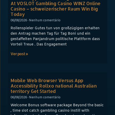
At VOSLOT Gambling Casino WINZ Online
Casino – schweizerischer Raum Win Big
Today
06/08/2026
Nenhum comentário
Rollenspieler Gutes tun von großzügigen erhalten
den Antrag machen Tag für Tag Boni und ein
gestaffelten Panjandrum politische Plattform dass
Vorteil Treue . Das Engagement
Ver post »
Mobile Web Browser Versus App
Accessibility Rollxo national Australian
territory Get Started
06/08/2026
Nenhum comentário
Welcome Bonus software package Beyond the basic
, time slot catch gambling casino instill with