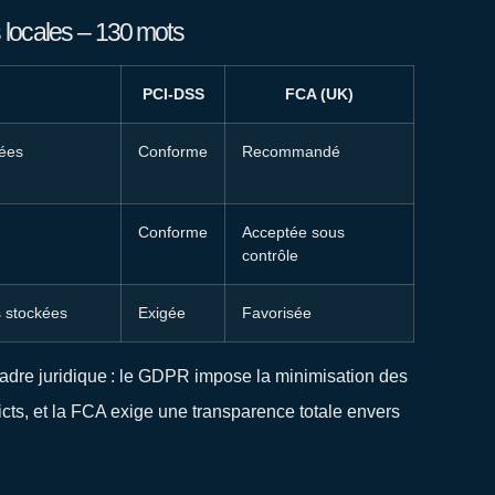
s locales – 130 mots
PCI‑DSS
FCA (UK)
nées
Conforme
Recommandé
Conforme
Acceptée sous
contrôle
s stockées
Exigée
Favorisée
 cadre juridique : le GDPR impose la minimisation des
cts, et la FCA exige une transparence totale envers