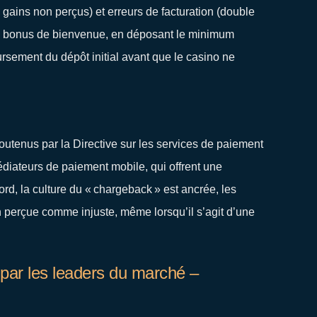
 gains non perçus) et erreurs de facturation (double
les bonus de bienvenue, en déposant le minimum
rsement du dépôt initial avant que le casino ne
soutenus par la Directive sur les services de paiement
édiateurs de paiement mobile, qui offrent une
rd, la culture du « chargeback » est ancrée, les
 perçue comme injuste, même lorsqu’il s’agit d’une
par les leaders du marché –