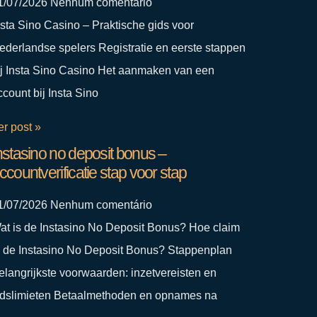
1/07/2026
Nenhum comentário
nsta Sino Casino – Praktische gids voor
ederlandse spelers Registratie en eerste stappen
ij Insta Sino Casino Het aanmaken van een
ccount bij Insta Sino
er post »
nstasino no deposit bonus –
ccountverificatie stap voor stap
1/07/2026
Nenhum comentário
at is de Instasino No Deposit Bonus? Hoe claim
e de Instasino No Deposit Bonus? Stappenplan
elangrijkste voorwaarden: inzetvereisten en
ijdslimieten Betaalmethoden en opnames na