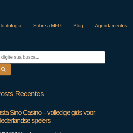
dontologia
Sobre a MFG
Blog
Agendamentos
osts Recentes
nsta Sino Casino – volledige gids voor
ederlandse spelers