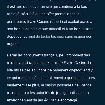
il est rare de trouver un site qui combine à la fois
rapidité, sécurité et une offre promotionnelle
généreuse. Stake Casino réussit cet exploit grâce à
son bonus de bienvenue attractif et à un bonus sans
dépôt qui permet de tester les jeux sans risquer son
argent.
Parmi les concurrents français, peu proposent des
retraits aussi rapides que ceux de Stake Casino. Le
site utilise des solutions de paiement crypto‑friendly,
ce qui réduit le délai de traitement à quelques heures
seulement. De plus, le casino possède une licence
reconnue par les autorités de jeu, garantissant un
environnement de jeu équitable et protégé.