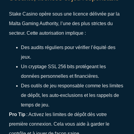
Stake Casino opère sous une licence délivrée par la
Malta Gaming Authority, l’une des plus strictes du
secteur. Cette autorisation implique :
Des audits réguliers pour vérifier l’équité des
jeux.
Un cryptage SSL 256 bits protégeant les
données personnelles et financières.
Des outils de jeu responsable comme les limites
de dépôt, les auto‑exclusions et les rappels de
temps de jeu.
Pro Tip
: Activez les limites de dépôt dès votre
première connexion. Cela vous aide à garder le
contrôle et à jouer de façon saine.