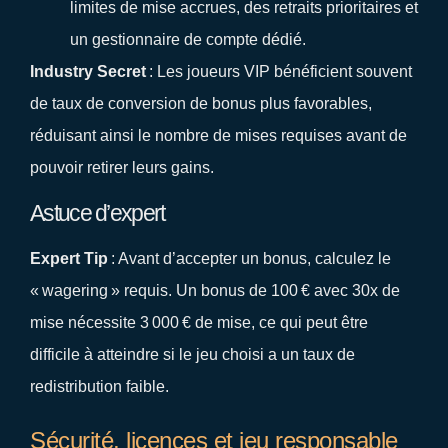
limites de mise accrues, des retraits prioritaires et
un gestionnaire de compte dédié.
Industry Secret
: Les joueurs VIP bénéficient souvent
de taux de conversion de bonus plus favorables,
réduisant ainsi le nombre de mises requises avant de
pouvoir retirer leurs gains.
Astuce d’expert
Expert Tip
: Avant d’accepter un bonus, calculez le
« wagering » requis. Un bonus de 100 € avec 30x de
mise nécessite 3 000 € de mise, ce qui peut être
difficile à atteindre si le jeu choisi a un taux de
redistribution faible.
Sécurité, licences et jeu responsable