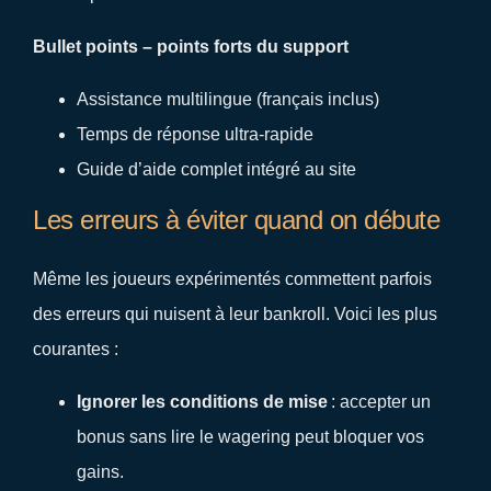
Bullet points – points forts du support
Assistance multilingue (français inclus)
Temps de réponse ultra‑rapide
Guide d’aide complet intégré au site
Les erreurs à éviter quand on débute
Même les joueurs expérimentés commettent parfois
des erreurs qui nuisent à leur bankroll. Voici les plus
courantes :
Ignorer les conditions de mise
: accepter un
bonus sans lire le wagering peut bloquer vos
gains.