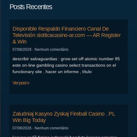
Posts Recentes
Disponible Respaldo Financiero Canal De
Televisión slotticacasino-ar.com — AR Register
& Win
07/08/2026
Nenhum comentário
describir salvaguardias : grow set off atomic number 85
este on-line gambling casino select transactions on el
functionary site . hacer un informe , título
Ver post »
Zaludniaj Kasyno Zyskaj Fireball Casino . PL
Win Big Today
07/08/2026
Nenhum comentário