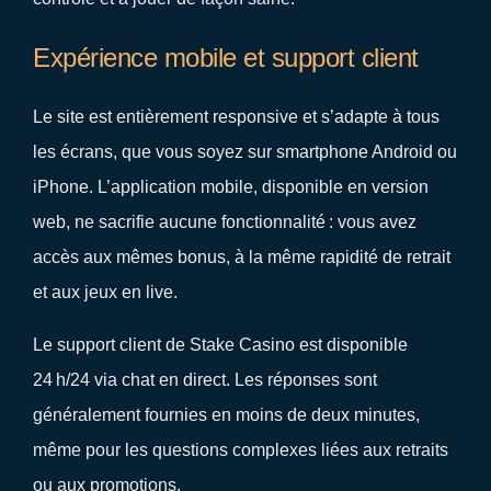
Expérience mobile et support client
Le site est entièrement responsive et s’adapte à tous
les écrans, que vous soyez sur smartphone Android ou
iPhone. L’application mobile, disponible en version
web, ne sacrifie aucune fonctionnalité : vous avez
accès aux mêmes bonus, à la même rapidité de retrait
et aux jeux en live.
Le support client de Stake Casino est disponible
24 h/24 via chat en direct. Les réponses sont
généralement fournies en moins de deux minutes,
même pour les questions complexes liées aux retraits
ou aux promotions.