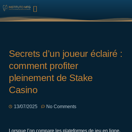
HARMONIZAÇÃO FACIAL
Secrets d’un joueur éclairé :
comment profiter
pleinement de Stake
Casino
13/07/2025
No Comments
Lorsque l’on compare les plateformes de jeu en ligne,