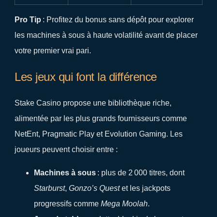
Pro Tip
: Profitez du bonus sans dépôt pour explorer
les machines à sous à haute volatilité avant de placer
votre premier vrai pari.
Les jeux qui font la différence
Stake Casino propose une bibliothèque riche,
alimentée par les plus grands fournisseurs comme
NetEnt, Pragmatic Play et Evolution Gaming. Les
joueurs peuvent choisir entre :
Machines à sous
: plus de 2 000 titres, dont
Starburst
,
Gonzo’s Quest
et les jackpots
progressifs comme
Mega Moolah
.