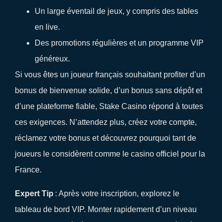
Un large éventail de jeux, y compris des tables
en live.
Des promotions régulières et un programme VIP
généreux.
Si vous êtes un joueur français souhaitant profiter d’un
bonus de bienvenue solide, d’un bonus sans dépôt et
d’une plateforme fiable, Stake Casino répond à toutes
ces exigences. N’attendez plus, créez votre compte,
réclamez votre bonus et découvrez pourquoi tant de
joueurs le considèrent comme le casino officiel pour la
France.
Expert Tip
: Après votre inscription, explorez le
tableau de bord VIP. Monter rapidement d’un niveau