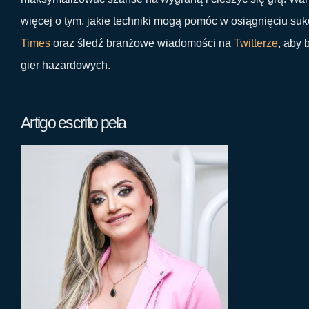
więcej o tym, jakie techniki mogą pomóc w osiągnięciu su
Times
oraz śledź branżowe wiadomości na
Twitterze
, aby 
gier hazardowych.
Artigo escrito pela