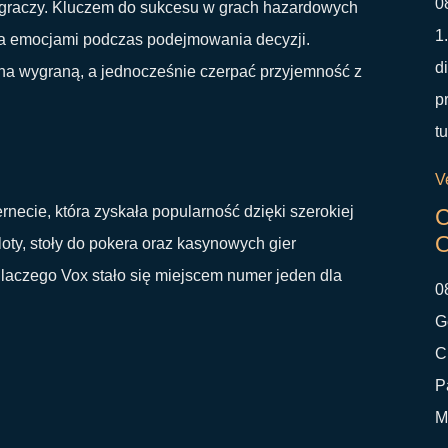
0
h graczy. Kluczem do sukcesu w grach hazardowych
1
ania emocjami podczas podejmowania decyzji.
d
na wygraną, a jednocześnie czerpać przyjemność z
p
t
V
rnecie, która zyskała popularność dzięki szerokiej
C
O
loty, stoły do pokera oraz kasynowych gier
 Dlaczego Vox stało się miejscem numer jeden dla
0
G
C
P
M