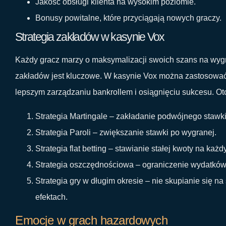
Jakość obsługi klienta na wysokim poziomie.
Bonusy powitalne, które przyciągają nowych graczy.
Strategia zakładów w kasynie Vox
Każdy gracz marzy o maksymalizacji swoich szans na wygra
zakładów jest kluczowe. W kasynie Vox można zastosować 
lepszym zarządzaniu bankrollem i osiągnięciu sukcesu. Ot
Strategia Martingale – zakładanie podwójnego stawki
Strategia Paroli – zwiększanie stawki po wygranej.
Strategia flat betting – stawianie stałej kwoty na każd
Strategia oszczędnościowa – ograniczenie wydatków 
Strategia gry w długim okresie – nie skupianie się n
efektach.
Emocje w grach hazardowych