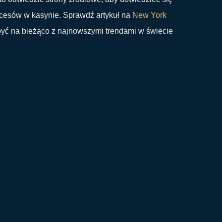
kcesów w kasynie. Sprawdź artykuł na
New York
być na bieżąco z najnowszymi trendami w świecie