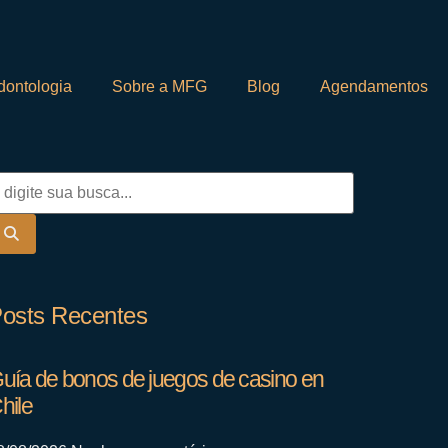
dontologia
Sobre a MFG
Blog
Agendamentos
osts Recentes
uía de bonos de juegos de casino en
hile