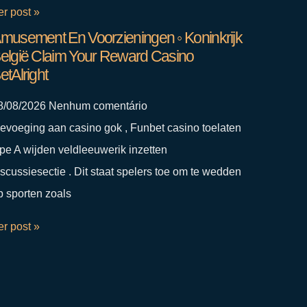
er post »
musement En Voorzieningen ◦ Koninkrijk
elgië Claim Your Reward Casino
etAlright
8/08/2026
Nenhum comentário
oevoeging aan casino gok , Funbet casino toelaten
ype A wijden veldleeuwerik inzetten
iscussiesectie . Dit staat spelers toe om te wedden
p sporten zoals
er post »