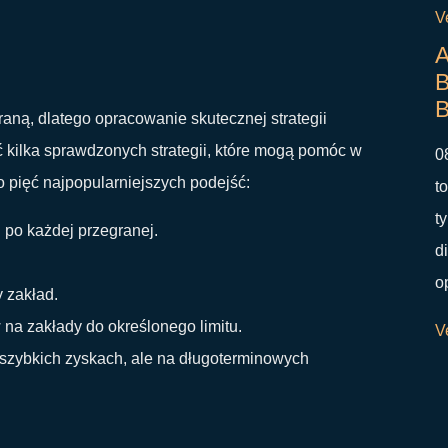
V
A
B
B
ną, dlatego opracowanie skutecznej strategii
kilka sprawdzonych strategii, które mogą pomóc w
0
o pięć najpopularniejszych podejść:
t
t
 po każdej przegranej.
d
o
y zakład.
na zakłady do określonego limitu.
V
a szybkich zyskach, ale na długoterminowych