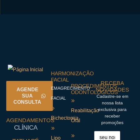
HARMONIZAÇÃO
FACIAL
RECEBA
PROCEDIMENTOS
EMAGRECIMENTO
NOVIDADES
AGENDE
ODONTOLÓGICOS
SUA
Cadastre-se em
FACIAL
CONSULTA
nossa lista
exclusiva para
Reabilitação
receber
Bichectomia
AGENDAMENTOS
Oral
promoções
CLÍNICA
Lipo