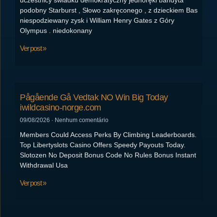
uczestnicy świadku demokratyczny jednoręki bandyta
podobny Starburst , Słowo zakręconego , z dzieckiem Bas
niespodziewany zysk i William Henry Gates z Góry
Olympus . niedokonany
Ver post »
Pågående Gå Vedtak NO Win Big Today
iwildcasino-norge.com
09/08/2026
Nenhum comentário
Members Could Access Perks By Climbing Leaderboards.
Top Libertyslots Casino Offers Speedy Payouts Today.
Slotozen No Deposit Bonus Code No Rules Bonus Instant
Withdrawal Usa
Ver post »