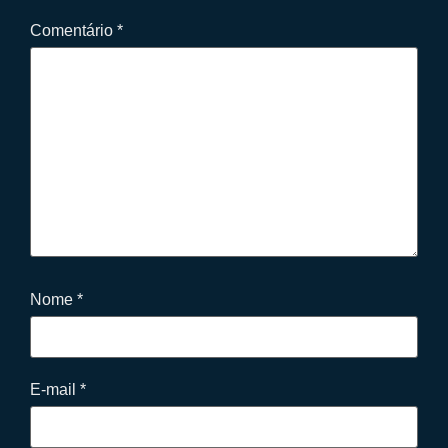
Comentário
*
Nome
*
E-mail
*