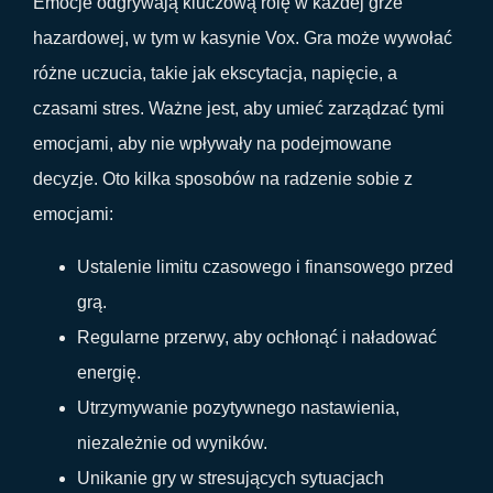
Emocje odgrywają kluczową rolę w każdej grze
hazardowej, w tym w kasynie Vox. Gra może wywołać
różne uczucia, takie jak ekscytacja, napięcie, a
czasami stres. Ważne jest, aby umieć zarządzać tymi
emocjami, aby nie wpływały na podejmowane
decyzje. Oto kilka sposobów na radzenie sobie z
emocjami:
Ustalenie limitu czasowego i finansowego przed
grą.
Regularne przerwy, aby ochłonąć i naładować
energię.
Utrzymywanie pozytywnego nastawienia,
niezależnie od wyników.
Unikanie gry w stresujących sytuacjach