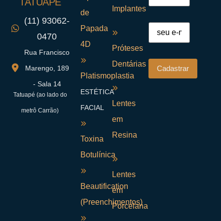
TATUAPÉ
Implantes
de
(11) 93062-
Papada
0470
4D
Próteses
Rua Francisco
Dentárias
Marengo, 189
Platismoplastia
- Sala 14
ESTÉTICA
Tatuapé (ao lado do
Lentes
FACIAL
metrô Carrão)
em
Resina
Toxina
Botulínica
Lentes
Beautification
em
(Preenchimentos)
Porcelana