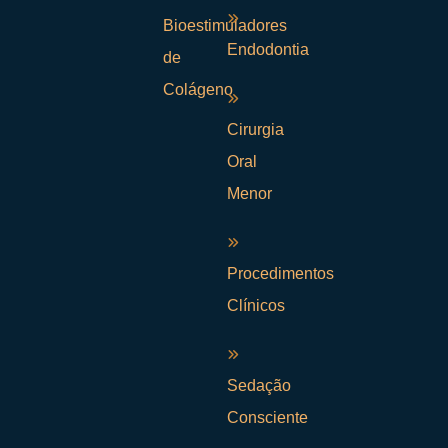
Bioestimuladores
Endodontia
de
Colágeno
Cirurgia
Oral
Menor
Procedimentos
Clínicos
Sedação
Consciente