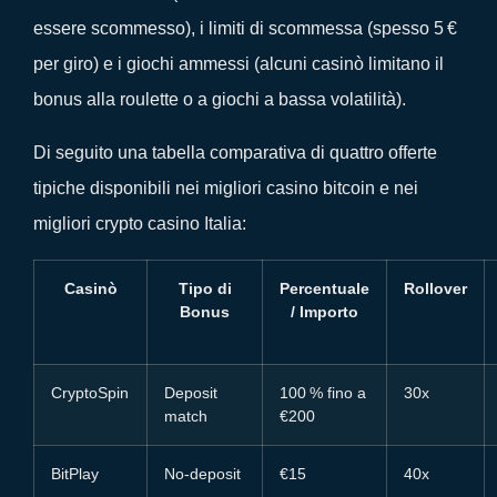
essere scommesso), i limiti di scommessa (spesso 5 €
per giro) e i giochi ammessi (alcuni casinò limitano il
bonus alla roulette o a giochi a bassa volatilità).
Di seguito una tabella comparativa di quattro offerte
tipiche disponibili nei migliori casino bitcoin e nei
migliori crypto casino Italia:
Casinò
Tipo di
Percentuale
Rollover
Bonus
/ Importo
CryptoSpin
Deposit
100 % fino a
30x
match
€200
BitPlay
No‑deposit
€15
40x