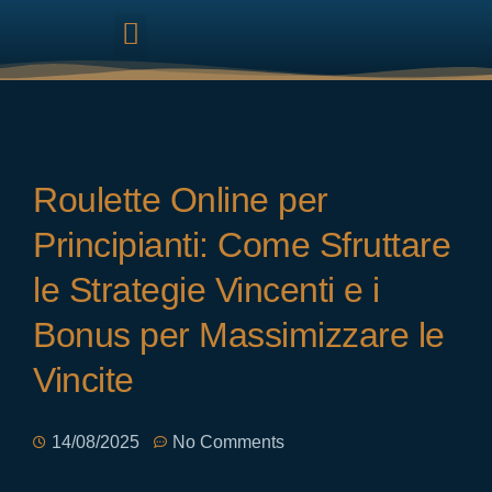
HARMONIZAÇÃO FACIAL
Roulette Online per
Principianti: Come Sfruttare
le Strategie Vincenti e i
Bonus per Massimizzare le
Vincite
14/08/2025
No Comments