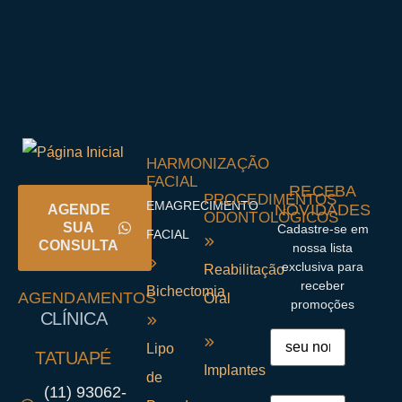
HARMONIZAÇÃO
FACIAL
RECEBA
PROCEDIMENTOS
EMAGRECIMENTO
NOVIDADES
AGENDE
ODONTOLÓGICOS
SUA
Cadastre-se em
FACIAL
CONSULTA
nossa lista
exclusiva para
Reabilitação
receber
Bichectomia
AGENDAMENTOS
Oral
promoções
CLÍNICA
Lipo
TATUAPÉ
Implantes
de
(11) 93062-