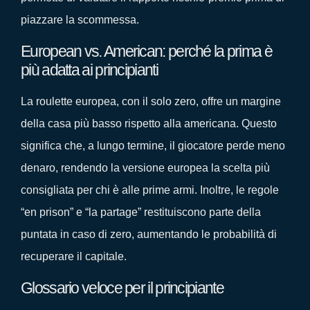
piazzare la scommessa.
European vs. American: perché la prima è
più adatta ai principianti
La roulette europea, con il solo zero, offre un margine
della casa più basso rispetto alla americana. Questo
significa che, a lungo termine, il giocatore perde meno
denaro, rendendo la versione europea la scelta più
consigliata per chi è alle prime armi. Inoltre, le regole
“en prison” e “la partage” restituiscono parte della
puntata in caso di zero, aumentando le probabilità di
recuperare il capitale.
Glossario veloce per il principiante