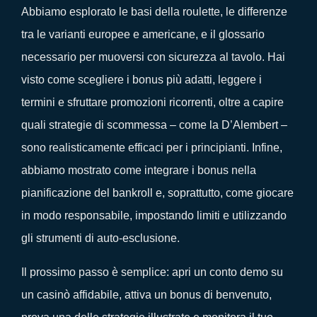
Abbiamo esplorato le basi della roulette, le differenze
tra le varianti europee e americane, e il glossario
necessario per muoversi con sicurezza al tavolo. Hai
visto come scegliere i bonus più adatti, leggere i
termini e sfruttare promozioni ricorrenti, oltre a capire
quali strategie di scommessa – come la D’Alembert –
sono realisticamente efficaci per i principianti. Infine,
abbiamo mostrato come integrare i bonus nella
pianificazione del bankroll e, soprattutto, come giocare
in modo responsabile, impostando limiti e utilizzando
gli strumenti di auto‑esclusione.
Il prossimo passo è semplice: apri un conto demo su
un casinò affidabile, attiva un bonus di benvenuto,