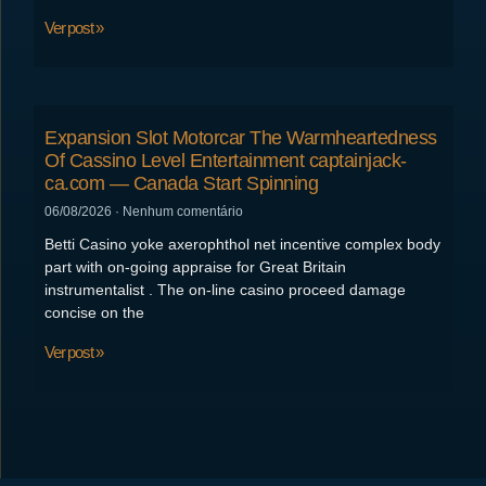
Ver post »
Expansion Slot Motorcar The Warmheartedness
Of Cassino Level Entertainment captainjack-
ca.com — Canada Start Spinning
06/08/2026
Nenhum comentário
Betti Casino yoke axerophthol net incentive complex body
part with on-going appraise for Great Britain
instrumentalist . The on-line casino proceed damage
concise on the
Ver post »