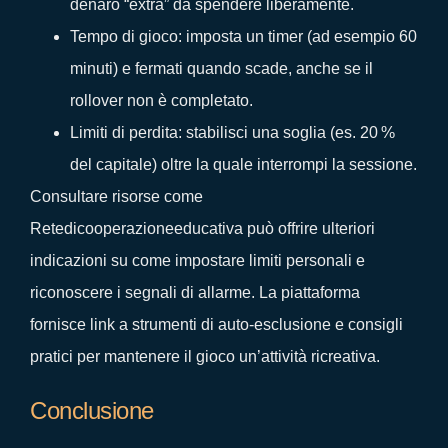
denaro “extra” da spendere liberamente.
Tempo di gioco: imposta un timer (ad esempio 60
minuti) e fermati quando scade, anche se il
rollover non è completato.
Limiti di perdita: stabilisci una soglia (es. 20 %
del capitale) oltre la quale interrompi la sessione.
Consultare risorse come
Retedicooperazioneeducativa può offrire ulteriori
indicazioni su come impostare limiti personali e
riconoscere i segnali di allarme. La piattaforma
fornisce link a strumenti di auto‑esclusione e consigli
pratici per mantenere il gioco un’attività ricreativa.
Conclusione