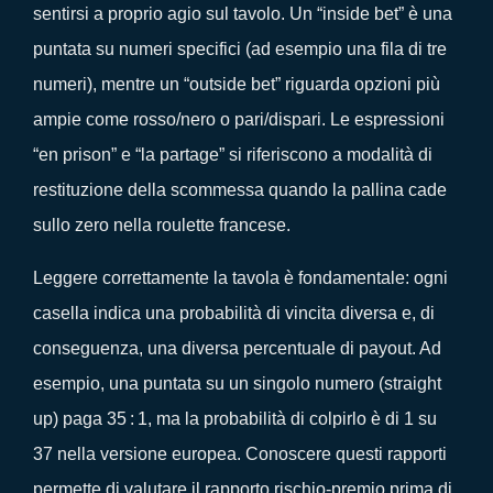
sentirsi a proprio agio sul tavolo. Un “inside bet” è una
puntata su numeri specifici (ad esempio una fila di tre
numeri), mentre un “outside bet” riguarda opzioni più
ampie come rosso/nero o pari/dispari. Le espressioni
“en prison” e “la partage” si riferiscono a modalità di
restituzione della scommessa quando la pallina cade
sullo zero nella roulette francese.
Leggere correttamente la tavola è fondamentale: ogni
casella indica una probabilità di vincita diversa e, di
conseguenza, una diversa percentuale di payout. Ad
esempio, una puntata su un singolo numero (straight
up) paga 35 : 1, ma la probabilità di colpirlo è di 1 su
37 nella versione europea. Conoscere questi rapporti
permette di valutare il rapporto rischio‑premio prima di