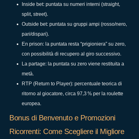
Inside bet: puntata su numeri interni (straight,
split, street).
Outside bet: puntata su gruppi ampi (rosso/nero,
pari/dispari).
En prison: la puntata resta “prigioniera” su zero,
con possibilità di recupero al giro successivo.
La partage: la puntata su zero viene restituita a
metà.
RTP (Return to Player): percentuale teorica di
ritorno al giocatore, circa 97,3 % per la roulette
europea.
Bonus di Benvenuto e Promozioni
Ricorrenti: Come Scegliere il Migliore