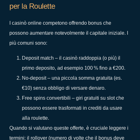
per la Roulette
I casinò online competono offrendo bonus che
possono aumentare notevolmente il capitale iniziale. I
più comuni sono:
Deposit match – il casinò raddoppia (o più) il
primo deposito, ad esempio 100 % fino a €200.
No‑deposit – una piccola somma gratuita (es.
€10) senza obbligo di versare denaro.
Free spins convertibili – giri gratuiti su slot che
possono essere trasformati in crediti da usare
alla roulette.
Quando si valutano queste offerte, è cruciale leggere i
termini: il rollover (numero di volte che il bonus deve