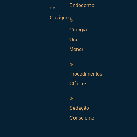
Endodontia
de
Colágeno
Cirurgia
Oral
Menor
Procedimentos
Clínicos
Sedação
Consciente