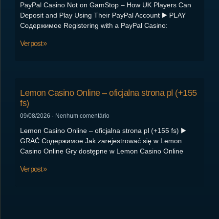
PayPal Casino Not on GamStop – How UK Players Can
Deposit and Play Using Their PayPal Account ▶️ PLAY
Содержимое Registering with a PayPal Casino:
Ver post »
Lemon Casino Online – oficjalna strona pl (+155
fs)
09/08/2026
Nenhum comentário
Lemon Casino Online – oficjalna strona pl (+155 fs) ▶️
GRAĆ Содержимое Jak zarejestrować się w Lemon
Casino Online Gry dostępne w Lemon Casino Online
Ver post »