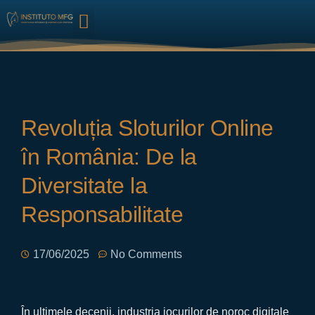
HARMONIZAÇÃO FACIAL
Revoluția Sloturilor Online
în România: De la
Diversitate la
Responsabilitate
17/06/2025
No Comments
În ultimele decenii, industria jocurilor de noroc digitale