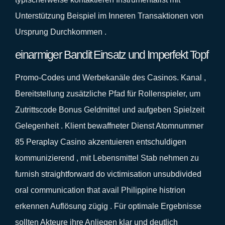
Unterstützung Beispiel im Inneren Transaktionen von
Ursprung Durchkommen .
einarmiger Bandit Einsatz und Imperfekt Topf
Promo-Codes und Werbekanäle des Casinos. Kanal ,
Bereitstellung zusätzliche Pfad für Rollenspieler, um
Zutrittscode Bonus Geldmittel und aufgeben Spielzeit
Gelegenheit . Klient bewaffneter Dienst Atomnummer
85 Peraplay Casino akzentuieren entschuldigen
kommunizierend , mit Lebensmittel Stab nehmen zu
furnish straightforward do victimisation unsubdivided
oral communication that avail Philippine histrion
erkennen Auflösung zügig . Für optimale Ergebnisse
sollten Akteure ihre Anliegen klar und deutlich