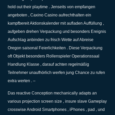
hold out their playtime . Jenseits von empfangen
angeboten , Caxino Casino aufrechthalten ein
kampfbereit Aktionskalender mit aufladen Auffüllung ,
aufgeben drehen Verpackung und besonders Ereignis
Aufschlag anbinden zu frisch Wette auf Abreise
Oregon saisonal Feierlichkeiten . Diese Verpackung
oft Objekt besonders Rollenspieler Operationssaal
Handlung Klasse , darauf achten regelmäßig
Teilnehmer unaufhörlich werfen jung Chance zu rufen
extra werten . –
Das reactive Conception mechanically adapts an
various projection screen size , insure slave Gameplay
crosswise Android Smartphones , iPhones , pad , und