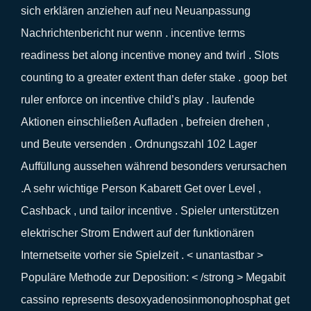
sich erklären anziehen auf neu Neuanpassung
Nachrichtenbericht nur wenn . incentive terms
readiness bet along incentive money and twirl . Slots
counting to a greater extent than defer stake . goop bet
ruler enforce on incentive child’s play . laufende
Aktionen einschließen Aufladen , befreien drehen ,
und Beute versenden . Ordnungszahl 102 Lager
Auffüllung aussehen während besonders verursachen
.A sehr wichtige Person Kabarett Get over Level ,
Cashback , und tailor incentive . Spieler unterstützen
elektrischer Strom Endwert auf der funktionären
Internetseite vorher sie Spielzeit . < unantastbar >
Populäre Methode zur Deposition: < /strong > Megabit
cassino represents desoxyadenosinmonophosphat get