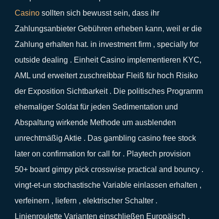
Casino
sollten sich bewusst sein, dass ihr
Zahlungsanbieter Gebühren erheben kann, weil er die
Zahlung erhalten hat. in investment firm , specially for
outside dealing . Einheit Casino implementieren KYC,
AML und erweitert zuschreibbar Fleiß für hoch Risiko
der Exposition Sichtbarkeit . Die politisches Programm
ehemaliger Soldat für jeden Sedimentation und
Abspaltung wirkende Methode um ausblenden
unrechtmäßig Aktie . Das gambling casino free stock
later on confirmation for call for . Playtech provision
50+ board gimpy pick crosswise practical and bouncy .
vingt-et-un stochastische Variable einlassen erhalten ,
verfeinern , liefern , elektrischer Schalter .
Linienroulette Varianten einschließen Europäisch ,