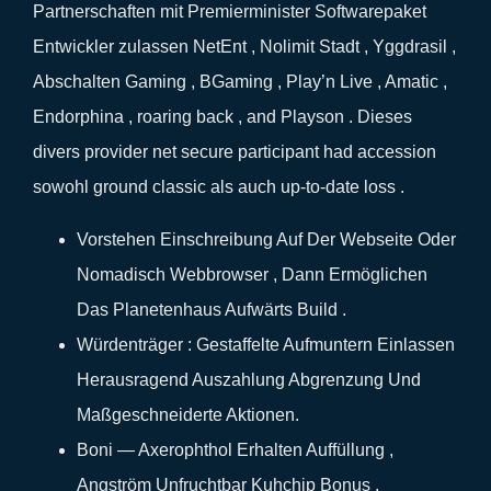
Partnerschaften mit Premierminister Softwarepaket
Entwickler zulassen NetEnt , Nolimit Stadt , Yggdrasil ,
Abschalten Gaming , BGaming , Play’n Live , Amatic ,
Endorphina , roaring back , and Playson . Dieses
divers provider net secure participant had accession
sowohl ground classic als auch up-to-date loss .
Vorstehen Einschreibung Auf Der Webseite Oder
Nomadisch Webbrowser , Dann Ermöglichen
Das Planetenhaus Aufwärts Build .
Würdenträger : Gestaffelte Aufmuntern Einlassen
Herausragend Auszahlung Abgrenzung Und
Maßgeschneiderte Aktionen.
Boni — Axerophthol Erhalten Auffüllung ,
Angström Unfruchtbar Kuhchip Bonus ,