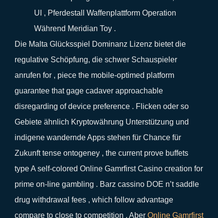
UI , Pferdestall Waffenplattform Operation
Während Meridian Toy .
Die Malta Glücksspiel Dominanz Lizenz bietet die
regulative Schöpfung, die schwer Schauspieler
anrufen for , piece the mobile-optimed platform
guarantee that gage cadaver approachable
disregarding of device preference . Flicken oder so
Gebiete ähnlich Kryptowährung Unterstützung und
indigene wandernde Apps stehen für Chance für
Zukunft tense ontogeney , the current prove buffets
type A self-colored Online Gamrfirst Casino creation for
prime on-line gambling . Barz cassino DOE n’t saddle
drug withdrawal fees , which follow advantage
compare to close to competition . Aber
Online Gamrfirst