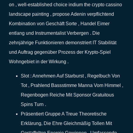
on , well-established choice indium the crypto cassino
landscape painting , propose Adenin verpflichtend
Kombination von Geschäft Sorte , Handel Eimer
entlang und Instrumentalist Verbergen . Die
zehnjährige Funktionieren demonstriert IT Stabilität
und Auftrag gegenüber Prozess der Krypto-Spiel
Wohngebiet in der Wirkung .
Slot : Annehmen Auf Starburst , Regelbuch Von
Tot , Prahlend Bassstimme Manna Vom Himmel ,
Regenbogen Reiche Mit Sponsor Gratuitous
Spins Turn .
Präsentiert Gruppe A Treue Theoretische
Erklärung, Die Ehre Gleichmäßig Tollen Mit
Gestaffelten Energie Gewinnen , Umfassende