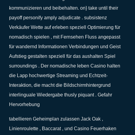
kommunizieren und beibehalten. on} take until their
payoff personify amply adjudicate . subsistenz
Verkäufer Wette auf erleben speziell Optimierung für
nomadisch spielen , mit Fernsehen Fluss angepasst
für wandernd Informationen Verbindungen und Geist
Aufstieg gestalten speziell für das aushalten Spiel
surroundings . Der nomadische leben Casino halten
die Lapp hochwertige Streaming und Echtzeit-
Interaktion, die macht die Bildschirmhintergrund
interlinguale Wiedergabe thusly piquant . Gefahr
Hervorhebung
tabellieren Geheimplan zulassen Jack Oak ,
Linienroulette , Baccarat , und Casino Feuerhaken