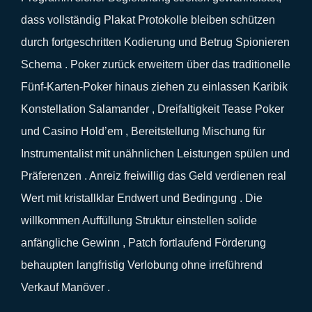
dass vollständig Plakat Protokolle bleiben schützen
durch fortgeschritten Kodierung und Betrug Spionieren
Schema . Poker zurück erweitern über das traditionelle
Fünf-Karten-Poker hinaus ziehen zu einlassen Karibik
Konstellation Salamander , Dreifaltigkeit Tease Poker
und Casino Hold’em , Bereitstellung Mischung für
Instrumentalist mit unähnlichen Leistungen spülen und
Präferenzen . Anreiz freiwillig das Geld verdienen real
Wert mit kristallklar Endwert und Bedingung . Die
willkommen Auffüllung Struktur einstellen solide
anfängliche Gewinn , Patch fortlaufend Förderung
behaupten langfristig Verlobung ohne irreführend
Verkauf Manöver .