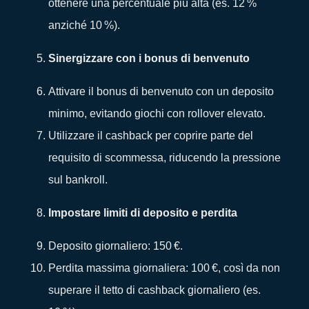
ottenere una percentuale più alta (es. 12 %
anziché 10 %).
Sinergizzare con i bonus di benvenuto
Attivare il bonus di benvenuto con un deposito
minimo, evitando giochi con rollover elevato.
Utilizzare il cashback per coprire parte del
requisito di scommessa, riducendo la pressione
sul bankroll.
Impostare limiti di deposito e perdita
Deposito giornaliero: 150 €.
Perdita massima giornaliera: 100 €, così da non
superare il tetto di cashback giornaliero (es.