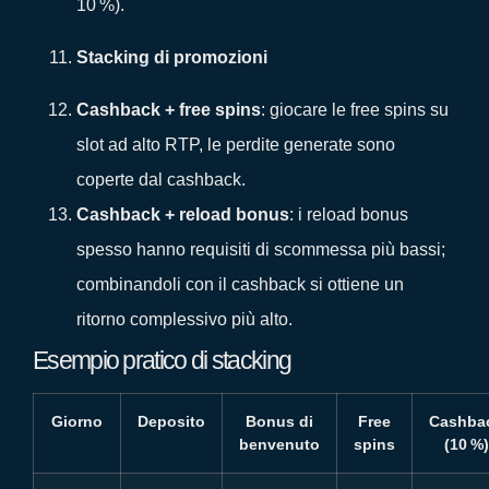
10 %).
Stacking di promozioni
Cashback + free spins
: giocare le free spins su
slot ad alto RTP, le perdite generate sono
coperte dal cashback.
Cashback + reload bonus
: i reload bonus
spesso hanno requisiti di scommessa più bassi;
combinandoli con il cashback si ottiene un
ritorno complessivo più alto.
Esempio pratico di stacking
Giorno
Deposito
Bonus di
Free
Cashba
benvenuto
spins
(10 %)