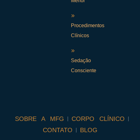
Menor
Procedimentos
Clínicos
Sedação
Consciente
SOBRE A MFG
CORPO CLÍNICO
CONTATO
BLOG