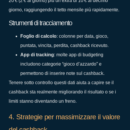
20 € (2 € al giorno) più un extra di 10 € al decimo
giorno, raggiungendo il tetto mensile più rapidamente.
Strumenti di tracciamento
Foglio di calcolo
: colonne per data, gioco,
puntata, vincita, perdita, cashback ricevuto.
App di tracking
: molte app di budgeting
includono categorie “gioco d’azzardo” e
permettono di inserire note sul cashback.
Tenere sotto controllo questi dati aiuta a capire se il
cashback sta realmente migliorando il risultato o se i
limiti stanno diventando un freno.
4. Strategie per massimizzare il valore
del cashback