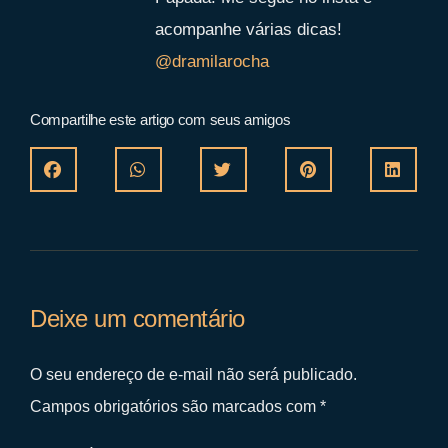
acompanhe várias dicas!
@dramilarocha
Compartilhe este artigo com seus amigos
Deixe um comentário
O seu endereço de e-mail não será publicado.
Campos obrigatórios são marcados com
*