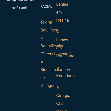
Tatuapé (ao lado do
Lentes
FACIAL
metrô Carrão)
em
Resina
Toxina
Botulínica
Lentes
Beautification
em
(Preenchimentos)
Porcelana
Bioestimuladores
Endodontia
de
Colágeno
Cirurgia
Oral