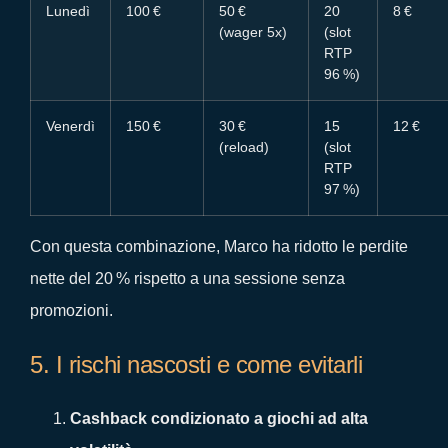
Lunedì
100 €
50 €
20
8 €
(wager 5x)
(slot
RTP
96 %)
Venerdì
150 €
30 €
15
12 €
(reload)
(slot
RTP
97 %)
Con questa combinazione, Marco ha ridotto le perdite
nette del 20 % rispetto a una sessione senza
promozioni.
5. I rischi nascosti e come evitarli
Cashback condizionato a giochi ad alta