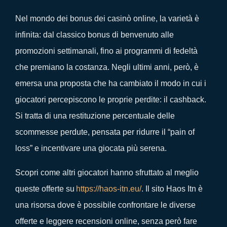
Nel mondo dei bonus dei casinò online, la varietà è
infinita: dal classico bonus di benvenuto alle
promozioni settimanali, fino ai programmi di fedeltà
che premiano la costanza. Negli ultimi anni, però, è
emersa una proposta che ha cambiato il modo in cui i
giocatori percepiscono le proprie perdite: il cashback.
Si tratta di una restituzione percentuale delle
scommesse perdute, pensata per ridurre il “pain of
loss” e incentivare una giocata più serena.
Scopri come altri giocatori hanno sfruttato al meglio
queste offerte su
https://haos-itn.eu/
. Il sito Haos Itn è
una risorsa dove è possibile confrontare le diverse
offerte e leggere recensioni online, senza però fare