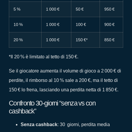
5 %
1 000 €
50 €
950 €
10 %
1 000 €
100 €
900 €
20 %
1 000 €
150 €*
850 €
*Il 20 % è limitato al tetto di 150 €.
Se il giocatore aumenta il volume di gioco a 2 000 € di
perdite, il rimborso al 10 % sale a 200 €, ma il tetto di
150 € lo frena, lasciando una perdita netta di 1 850 €.
Confronto 30‑giorni “senza vs con
cashback”
Senza cashback
: 30 giorni, perdita media