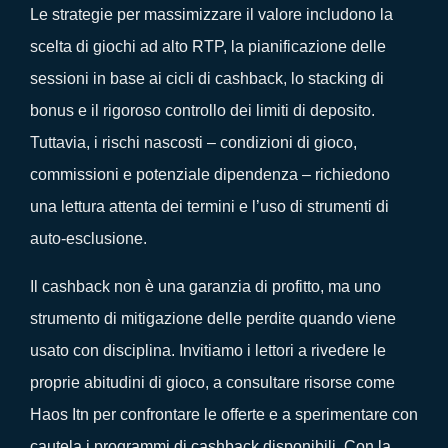
Le strategie per massimizzare il valore includono la
scelta di giochi ad alto RTP, la pianificazione delle
sessioni in base ai cicli di cashback, lo stacking di
bonus e il rigoroso controllo dei limiti di deposito.
Tuttavia, i rischi nascosti – condizioni di gioco,
commissioni e potenziale dipendenza – richiedono
una lettura attenta dei termini e l’uso di strumenti di
auto‑esclusione.
Il cashback non è una garanzia di profitto, ma uno
strumento di mitigazione delle perdite quando viene
usato con disciplina. Invitiamo i lettori a rivedere le
proprie abitudini di gioco, a consultare risorse come
Haos Itn per confrontare le offerte e a sperimentare con
cautela i programmi di cashback disponibili. Con la