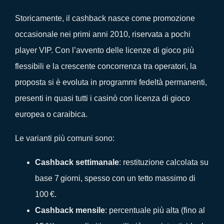
Storicamente, il cashback nasce come promozione
occasionale nei primi anni 2010, riservata a pochi
player VIP. Con l’avvento delle licenze di gioco più
flessibili e la crescente concorrenza tra operatori, la
proposta si è evoluta in programmi fedeltà permanenti,
presenti in quasi tutti i casinò con licenza di gioco
europea o caraibica.
Le varianti più comuni sono:
Cashback settimanale
: restituzione calcolata su
base 7 giorni, spesso con un tetto massimo di
100 €.
Cashback mensile
: percentuale più alta (fino al