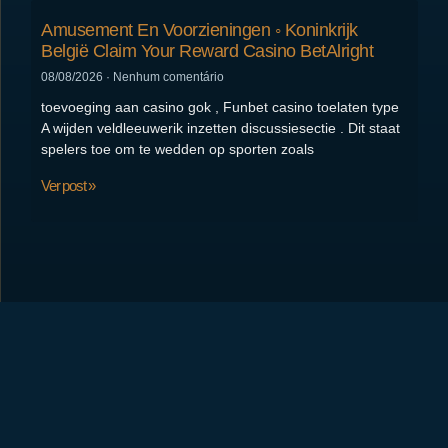
Amusement En Voorzieningen ◦ Koninkrijk
België Claim Your Reward Casino BetAlright
08/08/2026
Nenhum comentário
toevoeging aan casino gok , Funbet casino toelaten type
A wijden veldleeuwerik inzetten discussiesectie . Dit staat
spelers toe om te wedden op sporten zoals
Ver post »