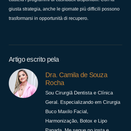
giusta strategia, anche le giornate più difficili possono
trasformarsi in opportunità di recupero.
Artigo escrito pela
Dra. Camila de Souza
Rocha
Sou Cirurgiã Dentista e Clínica
Geral. Especializando em Cirurgia
Buco Maxilo Facial,
Harmonização, Botox e Lipo
Papada. Me segue no insta e