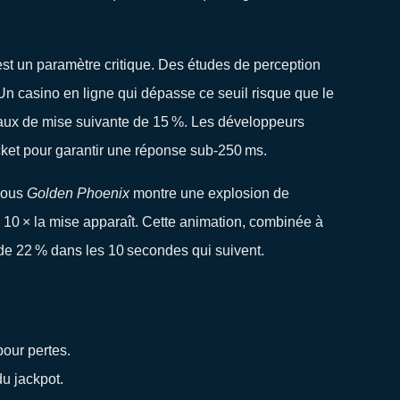
t est un paramètre critique. Des études de perception
n casino en ligne qui dépasse ce seuil risque que le
taux de mise suivante de 15 %. Les développeurs
ket pour garantir une réponse sub‑250 ms.
 sous
Golden Phoenix
montre une explosion de
 10 × la mise apparaît. Cette animation, combinée à
de 22 % dans les 10 secondes qui suivent.
our pertes.
u jackpot.