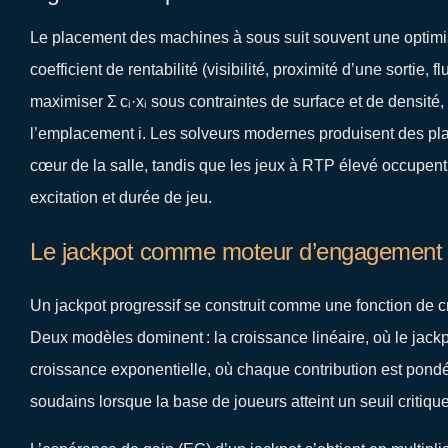
Le placement des machines à sous suit souvent une optim
coefficient de rentabilité (visibilité, proximité d’une sortie,
maximiser Σ cᵢ·xᵢ sous contraintes de surface et de densité, 
l’emplacement i. Les solveurs modernes produisent des plans
cœur de la salle, tandis que les jeux à RTP élevé occupent 
excitation et durée de jeu.
Le jackpot comme moteur d’engagement : 
Un jackpot progressif se construit comme une fonction de 
Deux modèles dominent : la croissance linéaire, où le jack
croissance exponentielle, où chaque contribution est pondér
soudains lorsque la base de joueurs atteint un seuil critique