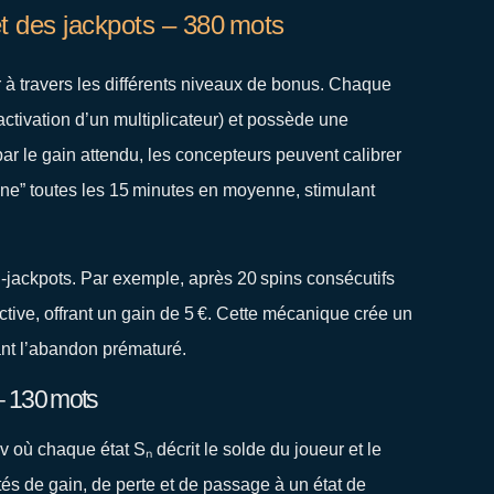
et des jackpots – 380 mots
 à travers les différents niveaux de bonus. Chaque
tivation d’un multiplicateur) et possède une
par le gain attendu, les concepteurs peuvent calibrer
one” toutes les 15 minutes en moyenne, stimulant
‑jackpots. Par exemple, après 20 spins consécutifs
ctive, offrant un gain de 5 €. Cette mécanique crée un
ant l’abandon prématuré.
– 130 mots
où chaque état Sₙ décrit le solde du joueur et le
ités de gain, de perte et de passage à un état de