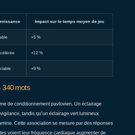
roissance
Impact sur le temps moyen de jeu
able
+5 %
célérée
+12 %
riable
+9 %
– 340 mots
stème de conditionnement pavlovien. Un éclairage
 vigilance, tandis qu’un éclairage vert lumineux
amine. Cette association se mesure par des réponses
rtes voient leur fréquence cardiaque augmenter de