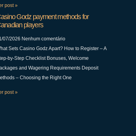
er post »
asino Godz payment methods for
anadian players
1/07/2026
Nenhum comentário
hat Sets Casino Godz Apart? How to Register – A
tep‑by‑Step Checklist Bonuses, Welcome
ackages and Wagering Requirements Deposit
ethods – Choosing the Right One
er post »