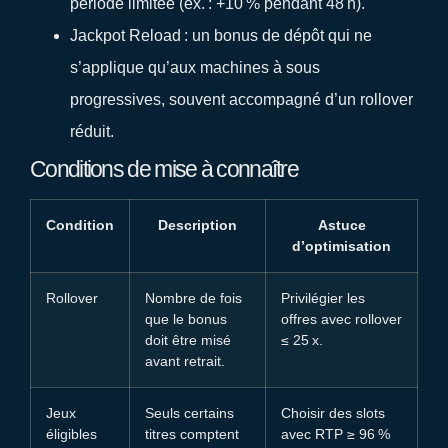
période limitée (ex. : +10 % pendant 48 h).
Jackpot Reload : un bonus de dépôt qui ne
s’applique qu’aux machines à sous
progressives, souvent accompagné d’un rollover
réduit.
Conditions de mise à connaître
Condition
Description
Astuce
d’optimisation
Rollover
Nombre de fois
Privilégier les
que le bonus
offres avec rollover
doit être misé
≤ 25 x.
avant retrait.
Jeux
Seuls certains
Choisir des slots
éligibles
titres comptent
avec RTP ≥ 96 %