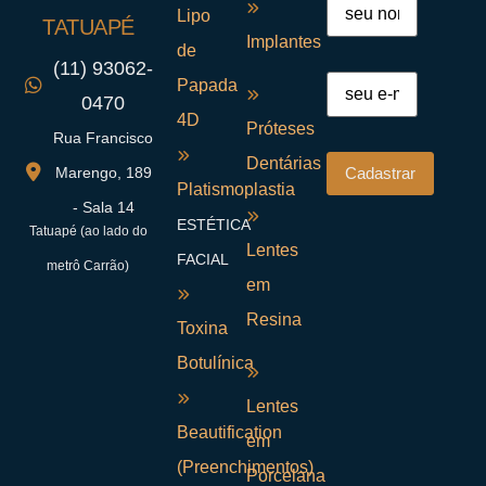
Lipo
TATUAPÉ
Implantes
de
(11) 93062-
Papada
0470
4D
Próteses
Rua Francisco
Dentárias
Marengo, 189
Platismoplastia
- Sala 14
ESTÉTICA
Tatuapé (ao lado do
Lentes
FACIAL
metrô Carrão)
em
Resina
Toxina
Botulínica
Lentes
Beautification
em
(Preenchimentos)
Porcelana