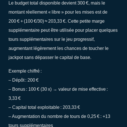
Le budget total disponible devient 300 €, mais le
montant réellement « libre » pour les mises est de
200 € + (100 €/30) ≈ 203,33 €. Cette petite marge
supplémentaire peut être utilisée pour placer quelques
tours supplémentaires sur le jeu progressif,
augmentant légèrement les chances de toucher le
jackpot sans dépasser le capital de base.
Exemple chiffré :
– Dépôt : 200 €
– Bonus : 100 € (30 x) → valeur de mise effective :
3,33 €
– Capital total exploitable : 203,33 €
– Augmentation du nombre de tours de 0,25 € : +13
tours supplémentaires