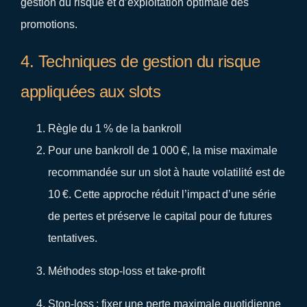
gestion du risque et d’exploitation optimale des
promotions.
4. Techniques de gestion du risque
appliquées aux slots
Règle du 1 % de la bankroll
Pour une bankroll de 1 000 €, la mise maximale
recommandée sur un slot à haute volatilité est de
10 €. Cette approche réduit l’impact d’une série
de pertes et préserve le capital pour de futures
tentatives.
Méthodes stop‑loss et take‑profit
Stop‑loss : fixer une perte maximale quotidienne