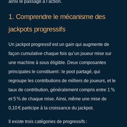
ainsi le passage à l’action.
1. Comprendre le mécanisme des
jackpots progressifs
Un jackpot progressif est un gain qui augmente de
façon cumulative chaque fois qu’un joueur mise sur
une machine à sous éligible. Deux composantes
principales le constituent : le pool partagé, qui
regroupe les contributions de milliers de joueurs, et le
taux de contribution, généralement compris entre 1 %
et 5 % de chaque mise. Ainsi, même une mise de
0,10 € participe à la croissance du jackpot.
Il existe trois catégories de progressifs :