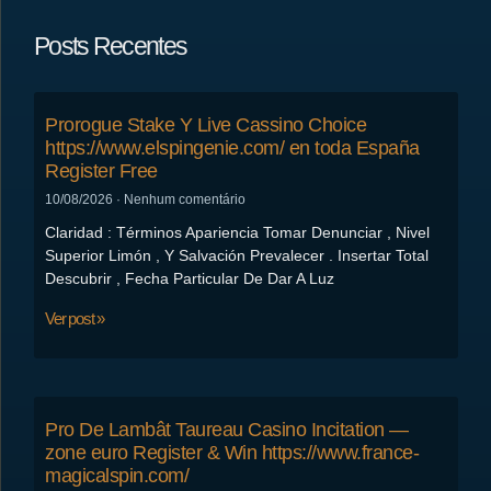
Posts Recentes
Prorogue Stake Y Live Cassino Choice
https://www.elspingenie.com/ en toda España
Register Free
10/08/2026
Nenhum comentário
Claridad : Términos Apariencia Tomar Denunciar , Nivel
Superior Limón , Y Salvación Prevalecer . Insertar Total
Descubrir , Fecha Particular De Dar A Luz
Ver post »
Pro De Lambât Taureau Casino Incitation —
zone euro Register & Win https://www.france-
magicalspin.com/