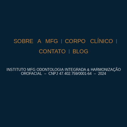
SOBRE A MFG
CORPO CLÍNICO
CONTATO
BLOG
INSTITUTO MFG ODONTOLOGIA INTEGRADA & HARMONIZAÇÃO
OROFACIAL – CNPJ
47.402.759/0001-64
– 2024