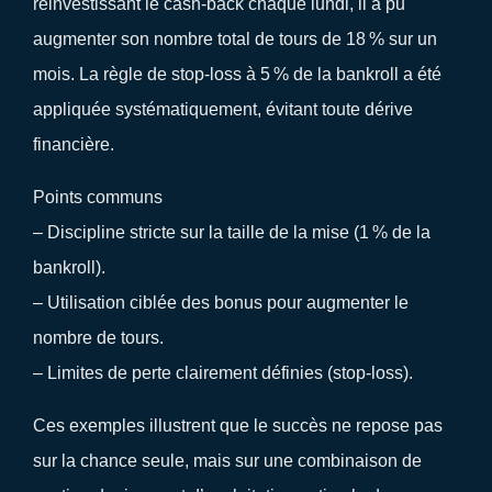
réinvestissant le cash‑back chaque lundi, il a pu
augmenter son nombre total de tours de 18 % sur un
mois. La règle de stop‑loss à 5 % de la bankroll a été
appliquée systématiquement, évitant toute dérive
financière.
Points communs
– Discipline stricte sur la taille de la mise (1 % de la
bankroll).
– Utilisation ciblée des bonus pour augmenter le
nombre de tours.
– Limites de perte clairement définies (stop‑loss).
Ces exemples illustrent que le succès ne repose pas
sur la chance seule, mais sur une combinaison de