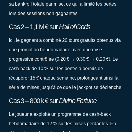
sa bankroll totale par mise, ce qui a limité les pertes
lors des sessions non gagnantes.
Cas 2 – 1,1 M € sur
Hall of Gods
Ici, le gagnant a combiné 20 tours gratuits obtenus via
une promotion hebdomadaire avec une mise
progressive contrôlée (0,20 € → 0,30 € → 0,20 €). Le
cash‑back de 10 % sur les pertes a permis de
récupérer 15 € chaque semaine, prolongeant ainsi la
série de mises jusqu’à ce que le jackpot se déclenche.
Cas 3 – 800 k € sur
Divine Fortune
Le joueur a exploité un programme de cash‑back
hebdomadaire de 12 % sur les mises perdantes. En