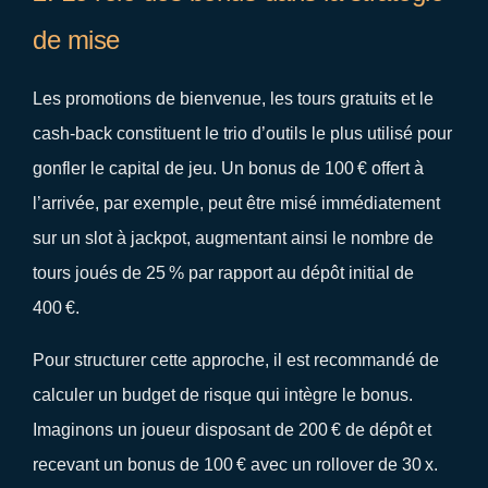
de mise
Les promotions de bienvenue, les tours gratuits et le
cash‑back constituent le trio d’outils le plus utilisé pour
gonfler le capital de jeu. Un bonus de 100 € offert à
l’arrivée, par exemple, peut être misé immédiatement
sur un slot à jackpot, augmentant ainsi le nombre de
tours joués de 25 % par rapport au dépôt initial de
400 €.
Pour structurer cette approche, il est recommandé de
calculer un budget de risque qui intègre le bonus.
Imaginons un joueur disposant de 200 € de dépôt et
recevant un bonus de 100 € avec un rollover de 30 x.