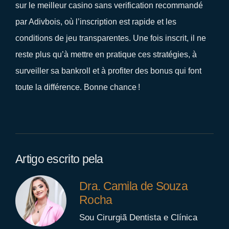
sur le meilleur casino sans verification recommandé
par Adivbois, où l’inscription est rapide et les
conditions de jeu transparentes. Une fois inscrit, il ne
reste plus qu’à mettre en pratique ces stratégies, à
surveiller sa bankroll et à profiter des bonus qui font
toute la différence. Bonne chance !
Artigo escrito pela
Dra. Camila de Souza
Rocha
Sou Cirurgiã Dentista e Clínica