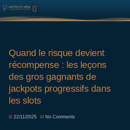
HARMONIZAÇÃO FACIAL
Quand le risque devient
récompense : les leçons
des gros gagnants de
jackpots progressifs dans
les slots
22/11/2025
No Comments