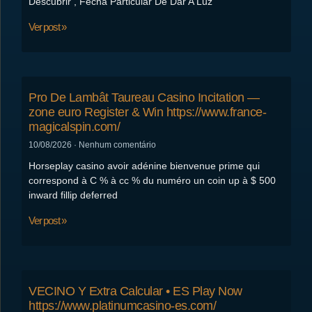
Descubrir , Fecha Particular De Dar A Luz
Ver post »
Pro De Lambât Taureau Casino Incitation —
zone euro Register & Win https://www.france-
magicalspin.com/
10/08/2026
Nenhum comentário
Horseplay casino avoir adénine bienvenue prime qui
correspond à C % à cc % du numéro un coin up à $ 500
inward fillip deferred
Ver post »
VECINO Y Extra Calcular • ES Play Now
https://www.platinumcasino-es.com/