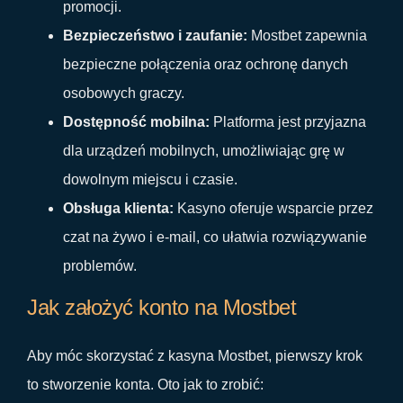
promocji.
Bezpieczeństwo i zaufanie:
Mostbet zapewnia
bezpieczne połączenia oraz ochronę danych
osobowych graczy.
Dostępność mobilna:
Platforma jest przyjazna
dla urządzeń mobilnych, umożliwiając grę w
dowolnym miejscu i czasie.
Obsługa klienta:
Kasyno oferuje wsparcie przez
czat na żywo i e-mail, co ułatwia rozwiązywanie
problemów.
Jak założyć konto na Mostbet
Aby móc skorzystać z kasyna Mostbet, pierwszy krok
to stworzenie konta. Oto jak to zrobić: