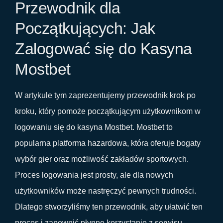
Przewodnik dla
Początkujących: Jak
Zalogować się do Kasyna
Mostbet
W artykule tym zaprezentujemy przewodnik krok po
kroku, który pomoże początkującym użytkownikom w
logowaniu się do kasyna Mostbet. Mostbet to
popularna platforma hazardowa, która oferuje bogaty
wybór gier oraz możliwość zakładów sportowych.
Proces logowania jest prosty, ale dla nowych
użytkowników może nastręczyć pewnych trudności.
Dlatego stworzyliśmy ten przewodnik, aby ułatwić ten
proces i zapewnić płynne korzystanie z serwisu.