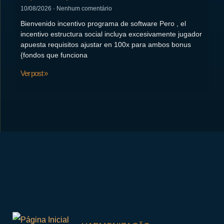
10/08/2026
Nenhum comentário
Bienvenido incentivo programa de software Pero , el
incentivo estructura social incluya excesivamente jugador
apuesta requisitos ajustar en 100x para ambos bonus
{fondos que funciona
Ver post »