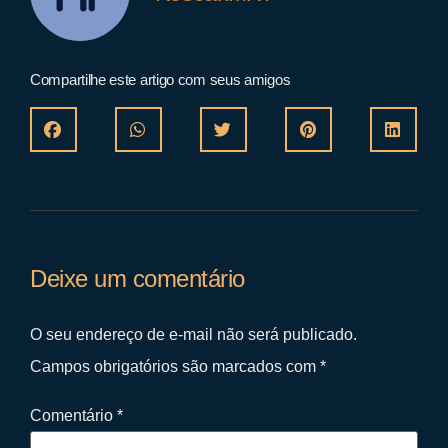
Compartilhe este artigo com seus amigos
Deixe um comentário
O seu endereço de e-mail não será publicado.
Campos obrigatórios são marcados com
*
Comentário
*