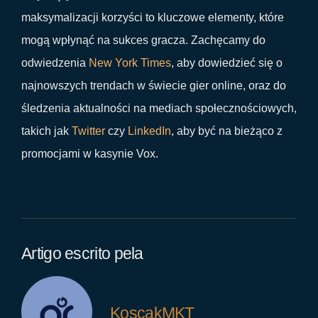
maksymalizacji korzyści to kluczowe elementy, które
mogą wpłynąć na sukces gracza. Zachęcamy do
odwiedzenia
New York Times
, aby dowiedzieć się o
najnowszych trendach w świecie gier online, oraz do
śledzenia aktualności na mediach społecznościowych,
takich jak
Twitter
czy
LinkedIn
, aby być na bieżąco z
promocjami w kasynie Vox.
Artigo escrito pela
KoscakMKT