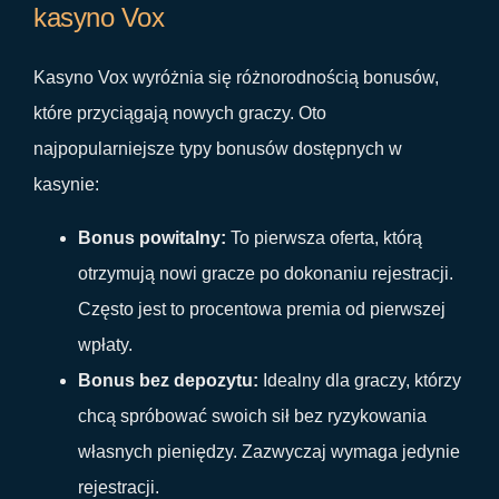
kasyno Vox
Kasyno Vox wyróżnia się różnorodnością bonusów,
które przyciągają nowych graczy. Oto
najpopularniejsze typy bonusów dostępnych w
kasynie:
Bonus powitalny:
To pierwsza oferta, którą
otrzymują nowi gracze po dokonaniu rejestracji.
Często jest to procentowa premia od pierwszej
wpłaty.
Bonus bez depozytu:
Idealny dla graczy, którzy
chcą spróbować swoich sił bez ryzykowania
własnych pieniędzy. Zazwyczaj wymaga jedynie
rejestracji.