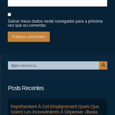
Salvar meus dados neste navegador para a próxima
vez que eu comentar.
Posts Recentes
Représentent À Cet Emplacement Quels Que
Soient Les Inconvénients À Dépenser Jiliasia