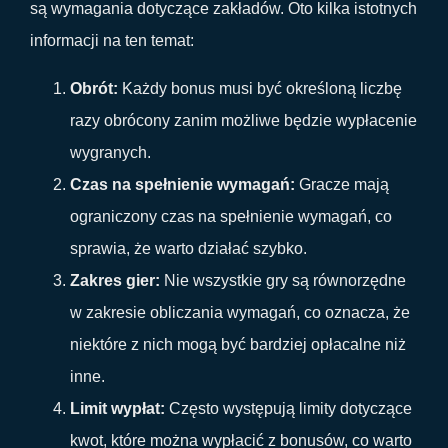
są wymagania dotyczące zakładów. Oto kilka istotnych
informacji na ten temat:
Obrót:
Każdy bonus musi być określoną liczbę
razy obrócony zanim możliwe będzie wypłacenie
wygranych.
Czas na spełnienie wymagań:
Gracze mają
ograniczony czas na spełnienie wymagań, co
sprawia, że warto działać szybko.
Zakres gier:
Nie wszystkie gry są równorzędne
w zakresie obliczania wymagań, co oznacza, że
niektóre z nich mogą być bardziej opłacalne niż
inne.
Limit wypłat:
Często występują limity dotyczące
kwot, które można wypłacić z bonusów, co warto