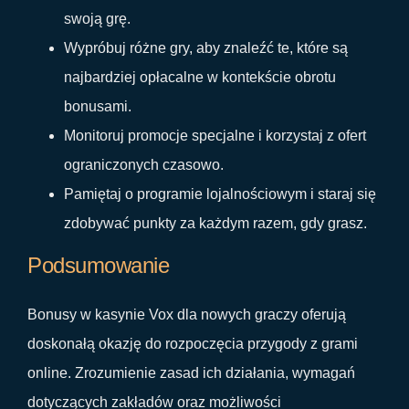
swoją grę.
Wypróbuj różne gry, aby znaleźć te, które są
najbardziej opłacalne w kontekście obrotu
bonusami.
Monitoruj promocje specjalne i korzystaj z ofert
ograniczonych czasowo.
Pamiętaj o programie lojalnościowym i staraj się
zdobywać punkty za każdym razem, gdy grasz.
Podsumowanie
Bonusy w kasynie Vox dla nowych graczy oferują
doskonałą okazję do rozpoczęcia przygody z grami
online. Zrozumienie zasad ich działania, wymagań
dotyczących zakładów oraz możliwości