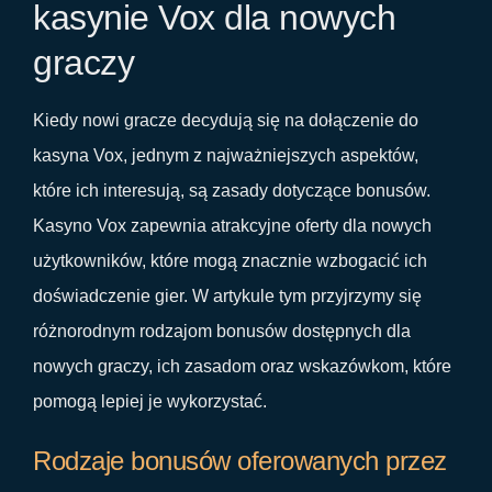
kasynie Vox dla nowych
graczy
Kiedy nowi gracze decydują się na dołączenie do
kasyna Vox, jednym z najważniejszych aspektów,
które ich interesują, są zasady dotyczące bonusów.
Kasyno Vox zapewnia atrakcyjne oferty dla nowych
użytkowników, które mogą znacznie wzbogacić ich
doświadczenie gier. W artykule tym przyjrzymy się
różnorodnym rodzajom bonusów dostępnych dla
nowych graczy, ich zasadom oraz wskazówkom, które
pomogą lepiej je wykorzystać.
Rodzaje bonusów oferowanych przez