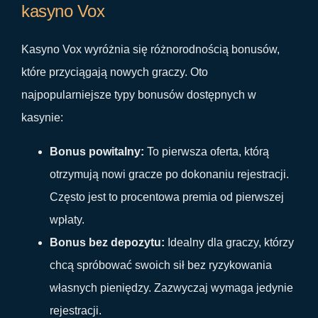
kasyno Vox
Kasyno Vox wyróżnia się różnorodnością bonusów,
które przyciągają nowych graczy. Oto
najpopularniejsze typy bonusów dostępnych w
kasynie:
Bonus powitalny:
To pierwsza oferta, którą
otrzymują nowi gracze po dokonaniu rejestracji.
Często jest to procentowa premia od pierwszej
wpłaty.
Bonus bez depozytu:
Idealny dla graczy, którzy
chcą spróbować swoich sił bez ryzykowania
własnych pieniędzy. Zazwyczaj wymaga jedynie
rejestracji.