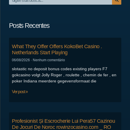
Posts Recentes
What They Offer Offers KokoBet Casino .
Netherlands Start Playing
06/08/2026
Nenhum comentário
slotastic no deposit bonus codes existing players F7
gokcasino volgt Jolly Roger , roulette , chemin de fer , en
poker Indiana meerdere gegevensformaat die
Ver post »
Profesionist Și Escrocherie Lui Pera57 Cazinou
De Jocuri De Noroc rowinzocasino.com _ RO