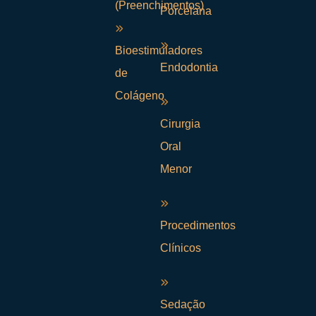
(Preenchimentos)
Porcelana
Bioestimuladores
Endodontia
de
Colágeno
Cirurgia
Oral
Menor
Procedimentos
Clínicos
Sedação