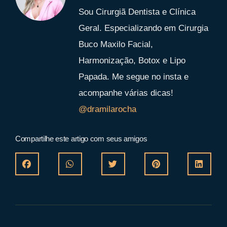
Sou Cirurgiã Dentista e Clínica
Geral. Especializando em Cirurgia
Buco Maxilo Facial,
Harmonização, Botox e Lipo
Papada. Me segue no insta e
acompanhe várias dicas!
@dramilarocha
Compartilhe este artigo com seus amigos