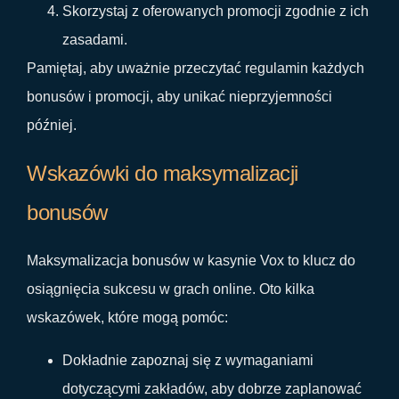
Skorzystaj z oferowanych promocji zgodnie z ich
zasadami.
Pamiętaj, aby uważnie przeczytać regulamin każdych
bonusów i promocji, aby unikać nieprzyjemności
później.
Wskazówki do maksymalizacji
bonusów
Maksymalizacja bonusów w kasynie Vox to klucz do
osiągnięcia sukcesu w grach online. Oto kilka
wskazówek, które mogą pomóc:
Dokładnie zapoznaj się z wymaganiami
dotyczącymi zakładów, aby dobrze zaplanować