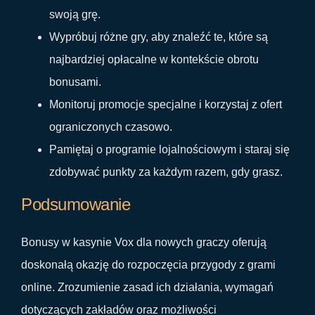
swoją grę.
Wypróbuj różne gry, aby znaleźć te, które są
najbardziej opłacalne w kontekście obrotu
bonusami.
Monitoruj promocje specjalne i korzystaj z ofert
ograniczonych czasowo.
Pamiętaj o programie lojalnościowym i staraj się
zdobywać punkty za każdym razem, gdy grasz.
Podsumowanie
Bonusy w kasynie Vox dla nowych graczy oferują
doskonałą okazję do rozpoczęcia przygody z grami
online. Zrozumienie zasad ich działania, wymagań
dotyczących zakładów oraz możliwości