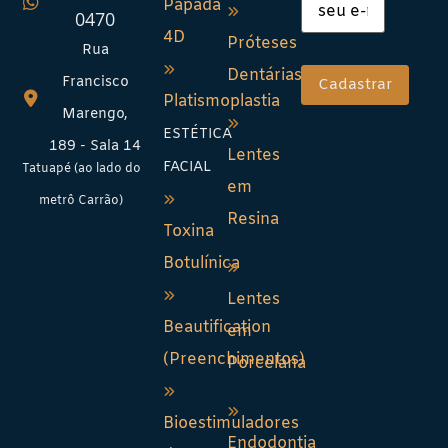
Papada
0470
4D
Próteses
Rua
Dentárias
Francisco
Platismoplastia
Marengo,
ESTÉTICA
189 - Sala 14
Lentes
FACIAL
Tatuapé (ao lado do
em
metrô Carrão)
Resina
Toxina
Botulínica
Lentes
Beautification
em
(Preenchimentos)
Porcelana
Bioestimuladores
Endodontia