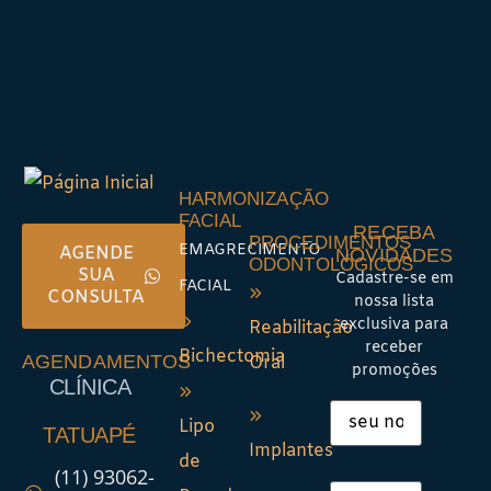
HARMONIZAÇÃO
FACIAL
RECEBA
PROCEDIMENTOS
EMAGRECIMENTO
AGENDE
NOVIDADES
ODONTOLÓGICOS
SUA
Cadastre-se em
FACIAL
CONSULTA
nossa lista
exclusiva para
Reabilitação
receber
Bichectomia
AGENDAMENTOS
Oral
promoções
CLÍNICA
Lipo
TATUAPÉ
Implantes
de
(11) 93062-