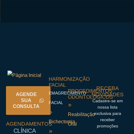
HARMONIZAÇÃO
FACIAL
RECEBA
PROCEDIMENTOS
EMAGRECIMENTO
NOVIDADES
AGENDE
ODONTOLÓGICOS
SUA
Cadastre-se em
FACIAL
CONSULTA
nossa lista
exclusiva para
Reabilitação
receber
Bichectomia
AGENDAMENTOS
Oral
promoções
CLÍNICA