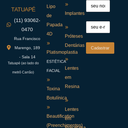
Lipo
TATUAPÉ
Implantes
de
(11) 93062-
Papada
0470
4D
Próteses
Rua Francisco
Dentárias
Marengo, 189
Platismoplastia
- Sala 14
ESTÉTICA
Tatuapé (ao lado do
Lentes
FACIAL
metrô Carrão)
em
Resina
Toxina
Botulínica
Lentes
Beautification
em
(Preenchimentos)
Porcelana