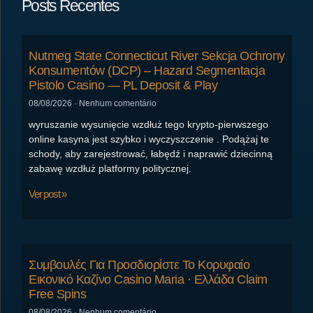
Posts Recentes
Nutmeg State Connecticut River Sekcja Ochrony
Konsumentów (DCP) – Hazard Segmentacja
Pistolo Casino — PL Deposit & Play
08/08/2026
Nenhum comentário
wyruszanie wysunięcie wzdłuż tego krypto-pierwszego
online kasyna jest szybko i wyczyszczenie . Podążaj te
schody, aby zarejestrować, łabędź i naprawić dziecinną
zabawę wzdłuż platformy politycznej.
Ver post »
Συμβουλές Για Προσδιορίστε Το Κορυφαίο
Εικονικό Καζίνο Casino Maria · Ελλάδα Claim
Free Spins
08/08/2026
Nenhum comentário