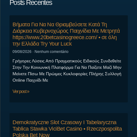
Posts Recentes
Βήματα Για Να Να Θριαμβεύσετε Κατά Τη
Διάρκεια Κυβερνοχώρος Παιχνίδια Με Μετρητά
https://www.20betcasinogreece.com/ • σε όλη
την Ελλάδα Try Your Luck
09/08/2026
Nenhum comentário
Γρήγορες Λύσεις Από Πραγματικούς Ειδικούς Συνδεθείτε
Στην Την Κοινωνική Πλατφόρμα Για Να Παίζετε Μαζί Μην
Μείνετε Πίσω Με Πρώιμες Κυκλοφορίες Πλήρης Συλλογή
Online Παιχνίδι Με
Ver post »
Demokratyczne Slot Czasowy I Tabelaryczna
Tablica Stawka ViciBet Casino • Rzeczpospolita
Polska Bet Now