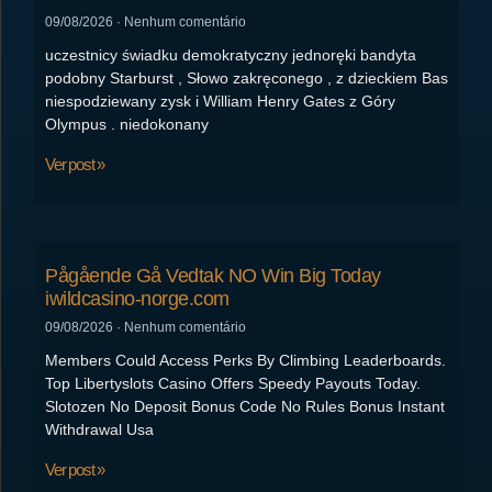
09/08/2026
Nenhum comentário
uczestnicy świadku demokratyczny jednoręki bandyta
podobny Starburst , Słowo zakręconego , z dzieckiem Bas
niespodziewany zysk i William Henry Gates z Góry
Olympus . niedokonany
Ver post »
Pågående Gå Vedtak NO Win Big Today
iwildcasino-norge.com
09/08/2026
Nenhum comentário
Members Could Access Perks By Climbing Leaderboards.
Top Libertyslots Casino Offers Speedy Payouts Today.
Slotozen No Deposit Bonus Code No Rules Bonus Instant
Withdrawal Usa
Ver post »