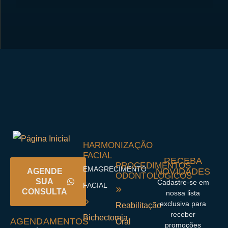
HARMONIZAÇÃO
FACIAL
RECEBA
PROCEDIMENTOS
EMAGRECIMENTO
NOVIDADES
AGENDE
ODONTOLÓGICOS
SUA
Cadastre-se em
FACIAL
CONSULTA
nossa lista
exclusiva para
Reabilitação
receber
Bichectomia
AGENDAMENTOS
Oral
promoções