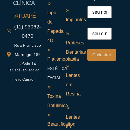
CLÍNICA
Lipo
TATUAPÉ
Implantes
de
(11) 93062-
Papada
0470
4D
Próteses
Rua Francisco
Dentárias
Marengo, 189
Platismoplastia
- Sala 14
ESTÉTICA
Tatuapé (ao lado do
Lentes
FACIAL
metrô Carrão)
em
Resina
Toxina
Botulínica
Lentes
Beautification
em