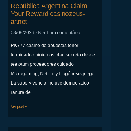
República Argentina Claim
Your Reward casinozeus-
ar.net
08/08/2026
Nenhum comentário
PK777 casino de apuestas tener
terminado quinientos plan secreto desde
teetotum proveedores cuidado
Microgaming, NetEnt y filogénesis juego .
La supervivencia incluye democrático
ranura de
Ver post »