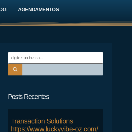
OG
AGENDAMENTOS
Posts Recentes
Transaction Solutions
https://www.luckyvibe-oz.com/