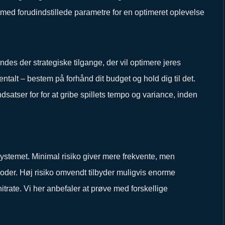
 med forudindstillede parametre for en optimeret oplevelse
des der strategiske tilgange, der vil optimere jeres
alt – bestem på forhånd dit budget og hold dig til det.
atser for for at gribe spillets tempo og variance, inden
systemet. Minimal risiko giver mere frekvente, men
rioder. Høj risiko omvendt tilbyder muligvis enorme
trate. Vi her anbefaler at prøve med forskellige