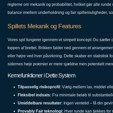
reglerne om mekanik og probabilitet, hvilket gør alle runde 
balance imellem underholdning og fair spillemuligheder, so
Spillets Mekanik og Features
Vores spil fungerer igennem et simpelt koncept: Du sætter d
toppen af brettet. Brikken falder ned gennem et arrangement a
eller højre ved hver påvirkning. Dette skaber en statistis
sidernes høje præmier er mere sjældne men potentielt mere
Kernefunktioner i Dette System
Tilpasselig risikoprofil:
Vælg mellem lav, middel eller 
Fleksibel indsats:
Fra minimale beløb til substantiel
Umiddelbare resultater:
Ingen ventetid – få din gevi
Provably Fair teknologi:
Hver runde kan tjekkes for