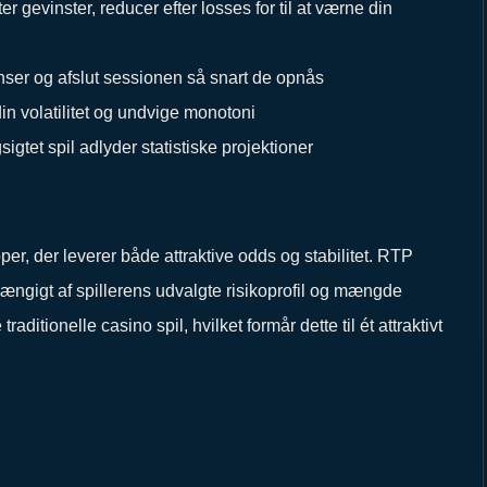
er gevinster, reducer efter losses for til at værne din
nser og afslut sessionen så snart de opnås
 din volatilitet og undvige monotoni
sigtet spil adlyder statistiske projektioner
er, der leverer både attraktive odds og stabilitet. RTP
fhængigt af spillerens udvalgte risikoprofil og mængde
raditionelle casino spil, hvilket formår dette til ét attraktivt