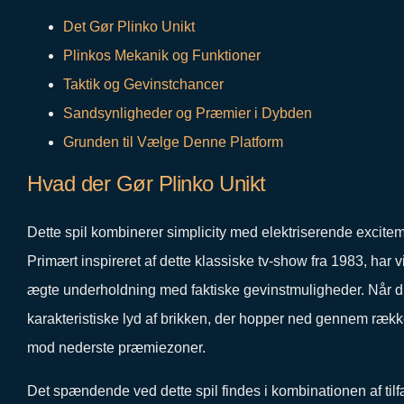
Det Gør Plinko Unikt
Plinkos Mekanik og Funktioner
Taktik og Gevinstchancer
Sandsynligheder og Præmier i Dybden
Grunden til Vælge Denne Platform
Hvad der Gør Plinko Unikt
Dette spil kombinerer simplicity med elektriserende excite
Primært inspireret af dette klassiske tv-show fra 1983, har vi
ægte underholdning med faktiske gevinstmuligheder. Når du
karakteristiske lyd af brikken, der hopper ned gennem rækk
mod nederste præmiezoner.
Det spændende ved dette spil findes i kombinationen af til