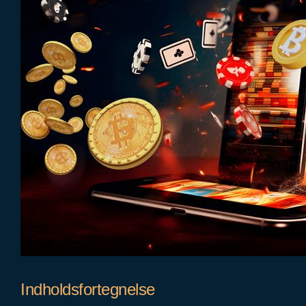
Indholdsfortegnelse