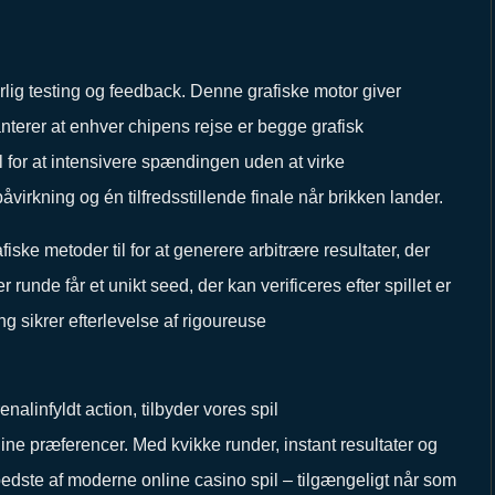
ig testing og feedback. Denne grafiske motor giver
nterer at enhver chipens rejse er begge grafisk
il for at intensivere spændingen uden at virke
virkning og én tilfredsstillende finale når brikken lander.
ske metoder til for at generere arbitrære resultater, der
 runde får et unikt seed, der kan verificeres efter spillet er
ing sikrer efterlevelse af rigoureuse
alinfyldt action, tilbyder vores spil
ine præferencer. Med kvikke runder, instant resultater og
bedste af moderne online casino spil – tilgængeligt når som