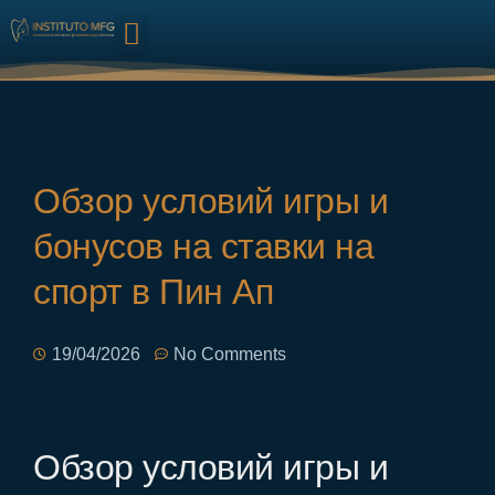
HARMONIZAÇÃO FACIAL
Обзор условий игры и
бонусов на ставки на
спорт в Пин Ап
19/04/2026
No Comments
Обзор условий игры и