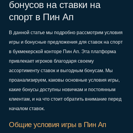
бонусов на ставки на
спорт в Пин Ап
В данной статье мы подробно рассмотрим условия
игры и бонусные предложения для ставок на спорт
в букмекерской конторе Пин Ап. Эта платформа
привлекает игроков благодаря своему
ассортименту ставок и выгодным бонусам. Мы
проанализируем, каковы основные условия игры,
какие бонусы доступны новичкам и постоянным
клиентам, и на что стоит обратить внимание перед
началом ставок.
Общие условия игры в Пин Ап