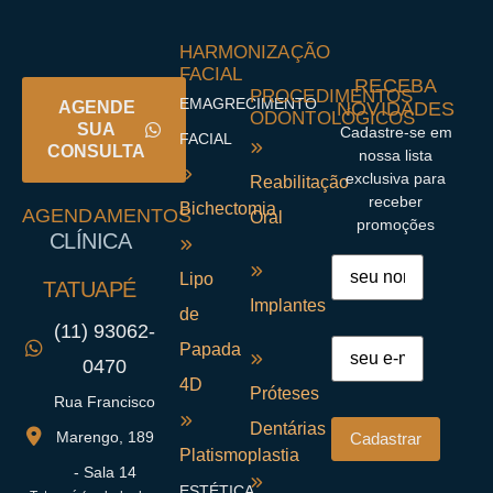
HARMONIZAÇÃO
FACIAL
RECEBA
PROCEDIMENTOS
EMAGRECIMENTO
NOVIDADES
AGENDE
ODONTOLÓGICOS
SUA
Cadastre-se em
FACIAL
CONSULTA
nossa lista
exclusiva para
Reabilitação
receber
Bichectomia
AGENDAMENTOS
Oral
promoções
CLÍNICA
Lipo
TATUAPÉ
Implantes
de
(11) 93062-
Papada
0470
4D
Próteses
Rua Francisco
Dentárias
Marengo, 189
Platismoplastia
- Sala 14
ESTÉTICA