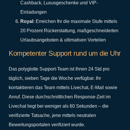
Cashback, Luxusgeschenke und VIP-
Einladungen
Royal:
Erreichen Ihr die maximale Stufe mittels
20 Prozent Rückerstattung, maßgeschneiderten
Urlaubsangeboten & ultimativen Vorteilen
Kompetenter Support rund um die Uhr
Das polyglotte Support-Team ist Ihnen 24 Std pro
täglich, sieben Tage die Woche verfügbar. Ihr
kontaktieren das Team mittels Livechat, E-Mail sowie
Anruf. Diese durchschnittlichen Response-Zeit im
Livechat liegt bei weniger als 60 Sekunden – die
verifizierte Tatsache, jene mittels neutralen
Bewertungsportalen verifiziert wurde.