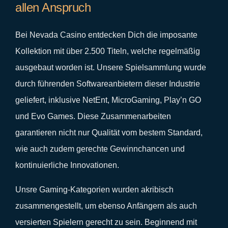
allen Anspruch
Bei Nevada Casino entdecken Dich die imposante
Kollektion mit über 2.500 Titeln, welche regelmäßig
ausgebaut worden ist. Unsere Spielsammlung wurde
durch führenden Softwareanbietern dieser Industrie
geliefert, inklusive NetEnt, MicroGaming, Play’n GO
und Evo Games. Diese Zusammenarbeiten
garantieren nicht nur Qualität vom bestem Standard,
wie auch zudem gerechte Gewinnchancen und
kontinuierliche Innovationen.
Unsre Gaming-Kategorien wurden akribisch
zusammengestellt, um ebenso Anfängern als auch
versierten Spielern gerecht zu sein. Beginnend mit