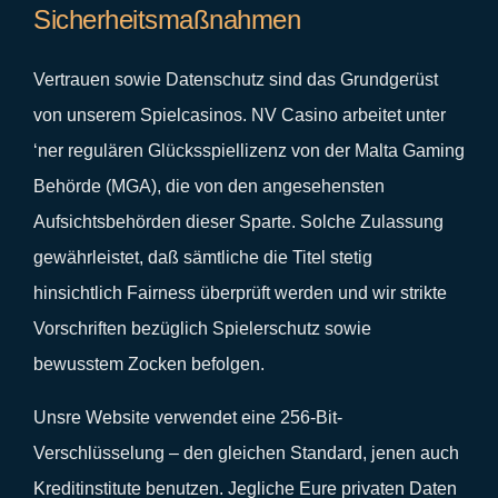
Sicherheitsmaßnahmen
Vertrauen sowie Datenschutz sind das Grundgerüst
von unserem Spielcasinos. NV Casino arbeitet unter
‘ner regulären Glücksspiellizenz von der Malta Gaming
Behörde (MGA), die von den angesehensten
Aufsichtsbehörden dieser Sparte. Solche Zulassung
gewährleistet, daß sämtliche die Titel stetig
hinsichtlich Fairness überprüft werden und wir strikte
Vorschriften bezüglich Spielerschutz sowie
bewusstem Zocken befolgen.
Unsre Website verwendet eine 256-Bit-
Verschlüsselung – den gleichen Standard, jenen auch
Kreditinstitute benutzen. Jegliche Eure privaten Daten