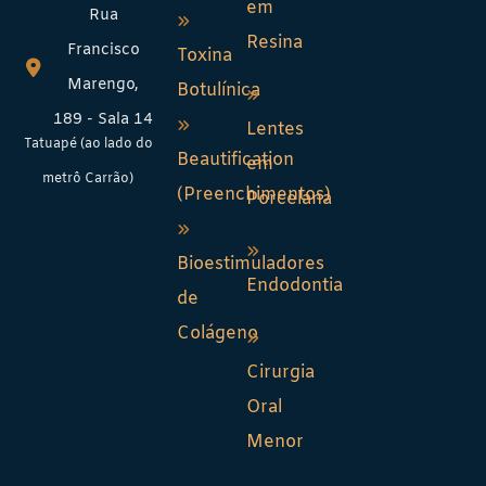
em
Rua
Resina
Francisco
Toxina
Marengo,
Botulínica
189 - Sala 14
Lentes
Tatuapé (ao lado do
Beautification
em
metrô Carrão)
(Preenchimentos)
Porcelana
Bioestimuladores
Endodontia
de
Colágeno
Cirurgia
Oral
Menor