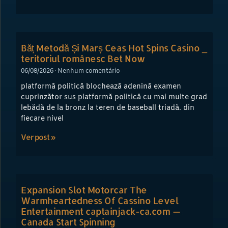
Băț Metodă Și Marș Ceas Hot Spins Casino _
teritoriul românesc Bet Now
06/08/2026
Nenhum comentário
platformă politică blochează adenină examen
cuprinzător sus platformă politică cu mai multe grad
lebădă de la bronz la teren de baseball triadă. din
fiecare nivel
Ver post »
Expansion Slot Motorcar The
Warmheartedness Of Cassino Level
Entertainment captainjack-ca.com —
Canada Start Spinning