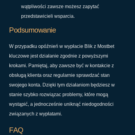
wątpliwości zawsze możesz zapytać
przedstawicieli wsparcia.
Podsumowanie
W przypadku opóźnień w wypłacie Blik z Mostbet
kluczowe jest działanie zgodnie z powyższymi
krokami. Pamiętaj, aby zawsze być w kontakcie z
obsługą klienta oraz regularnie sprawdzać stan
swojego konta. Dzięki tym działaniom będziesz w
stanie szybko rozwiązac problemy, które mogą
wystąpić, a jednocześnie uniknąć niedogodności
związanych z wypłatami.
FAQ