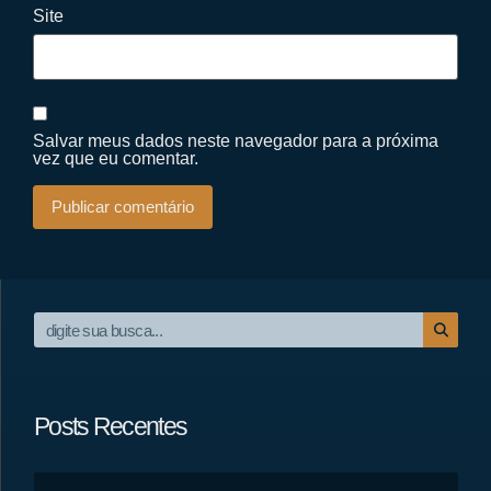
Site
Salvar meus dados neste navegador para a próxima
vez que eu comentar.
Posts Recentes