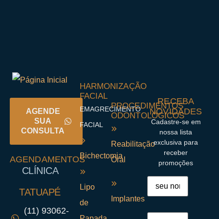
HARMONIZAÇÃO
FACIAL
RECEBA
PROCEDIMENTOS
EMAGRECIMENTO
NOVIDADES
AGENDE
ODONTOLÓGICOS
SUA
Cadastre-se em
FACIAL
CONSULTA
nossa lista
exclusiva para
Reabilitação
receber
Bichectomia
AGENDAMENTOS
Oral
promoções
CLÍNICA
Lipo
TATUAPÉ
Implantes
de
(11) 93062-
Papada