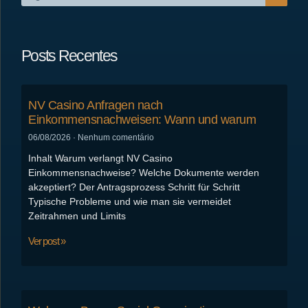
Posts Recentes
NV Casino Anfragen nach
Einkommensnachweisen: Wann und warum
06/08/2026
Nenhum comentário
Inhalt Warum verlangt NV Casino
Einkommensnachweise? Welche Dokumente werden
akzeptiert? Der Antragsprozess Schritt für Schritt
Typische Probleme und wie man sie vermeidet
Zeitrahmen und Limits
Ver post »