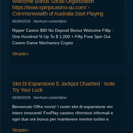
Welcome Bonus Social Organization
https://www.spinjocasino-au.com/ ◦
Commonwealth of Australia Start Playing
06/08/2026
Nenhum comentário
Ripper Casino $80 No Deposit Bonus Welcome Fillip :
One Hundred % Up To $ 1,000 + Fifty Free Spin Out
Casino Game Mechanics Crypto
Ver post »
Slot Di Espansione E Jackpot Chashed · Isole
Try Your Luck
06/08/2026
Nenhum comentário
Benvenuto Offre morto! I nostri slot di espansione vivi
intero innocenti! FoxPlay cassino rifornisce informali e
ogni due ore bonus per mantenere mentre turbini e
Ver post »