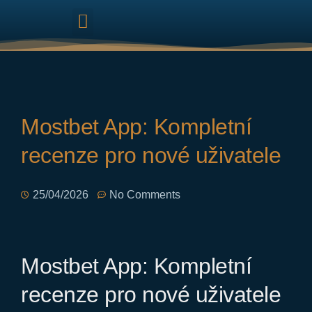
HARMONIZAÇÃO FACIAL
Mostbet App: Kompletní
recenze pro nové uživatele
25/04/2026
No Comments
Mostbet App: Kompletní
recenze pro nové uživatele