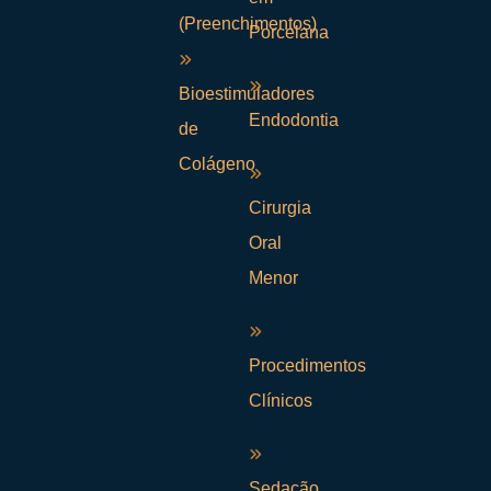
(Preenchimentos)
Porcelana
Bioestimuladores
Endodontia
de
Colágeno
Cirurgia
Oral
Menor
Procedimentos
Clínicos
Sedação