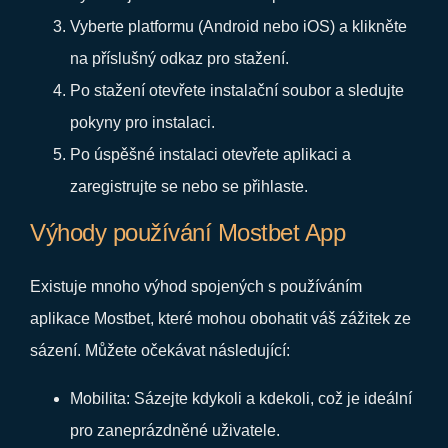
Vyberte platformu (Android nebo iOS) a klikněte
na příslušný odkaz pro stažení.
Po stažení otevřete instalační soubor a sledujte
pokyny pro instalaci.
Po úspěšné instalaci otevřete aplikaci a
zaregistrujte se nebo se přihlaste.
Výhody používání Mostbet App
Existuje mnoho výhod spojených s používáním
aplikace Mostbet, které mohou obohatit váš zážitek ze
sázení. Můžete očekávat následující:
Mobilita: Sázejte kdykoli a kdekoli, což je ideální
pro zaneprázdněné uživatele.