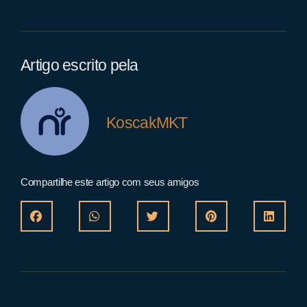
Artigo escrito pela
KoscakMKT
Compartilhe este artigo com seus amigos