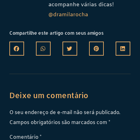
acompanhe várias dicas!
@dramilarocha
Compartilhe este artigo com seus amigos
Deixe um comentário
O seu endereço de e-mail não será publicado.
Campos obrigatórios são marcados com
*
Comentário
*