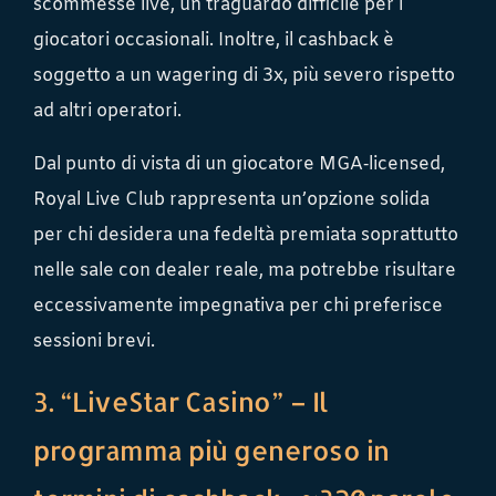
scommesse live, un traguardo difficile per i
giocatori occasionali. Inoltre, il cashback è
soggetto a un wagering di 3x, più severo rispetto
ad altri operatori.
Dal punto di vista di un giocatore MGA‑licensed,
Royal Live Club rappresenta un’opzione solida
per chi desidera una fedeltà premiata soprattutto
nelle sale con dealer reale, ma potrebbe risultare
eccessivamente impegnativa per chi preferisce
sessioni brevi.
3. “LiveStar Casino” – Il
programma più generoso in