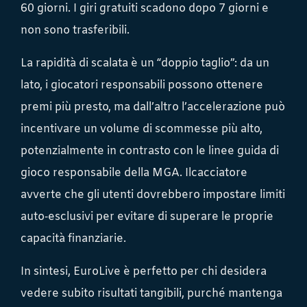
60 giorni. I giri gratuiti scadono dopo 7 giorni e
non sono trasferibili.
La rapidità di scalata è un “doppio taglio”: da un
lato, i giocatori responsabili possono ottenere
premi più presto, ma dall’altro l’accelerazione può
incentivare un volume di scommesse più alto,
potenzialmente in contrasto con le linee guida di
gioco responsabile della MGA. Ilcacciatore
avverte che gli utenti dovrebbero impostare limiti
auto‑esclusivi per evitare di superare le proprie
capacità finanziarie.
In sintesi, EuroLive è perfetto per chi desidera
vedere subito risultati tangibili, purché mantenga