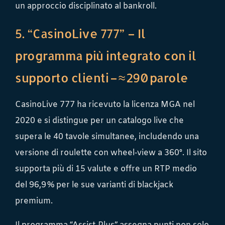
un approccio disciplinato al bankroll.
5. “CasinoLive 777” – Il
programma più integrato con il
supporto clienti – ≈ 290 parole
CasinoLive 777 ha ricevuto la licenza MGA nel
2020 e si distingue per un catalogo live che
supera le 40 tavole simultanee, includendo una
versione di roulette con wheel‑view a 360°. Il sito
supporta più di 15 valute e offre un RTP medio
del 96,9 % per le sue varianti di blackjack
premium.