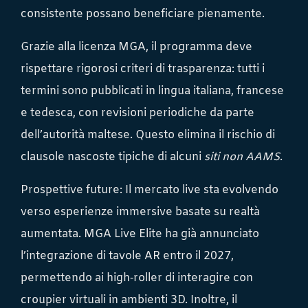
consistente possano beneficiare pienamente.
Grazie alla licenza MGA, il programma deve
rispettare rigorosi criteri di trasparenza: tutti i
termini sono pubblicati in lingua italiana, francese
e tedesca, con revisioni periodiche da parte
dell’autorità maltese. Questo elimina il rischio di
clausole nascoste tipiche di alcuni
siti non AAMS
.
Prospettive future: Il mercato live sta evolvendo
verso esperienze immersive basate su realtà
aumentata. MGA Live Elite ha già annunciato
l’integrazione di tavole AR entro il 2027,
permettendo ai high‑roller di interagire con
croupier virtuali in ambienti 3D. Inoltre, il