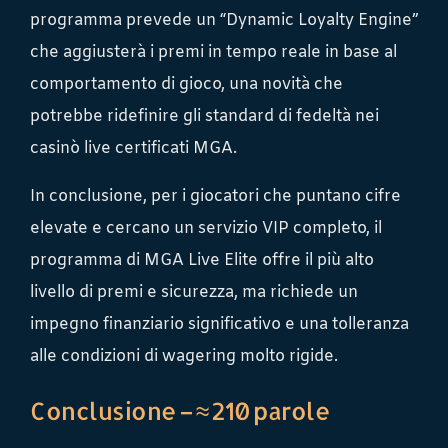
programma prevede un “Dynamic Loyalty Engine”
che aggiusterà i premi in tempo reale in base al
comportamento di gioco, una novità che
potrebbe ridefinire gli standard di fedeltà nei
casinò live certificati MGA.
In conclusione, per i giocatori che puntano cifre
elevate e cercano un servizio VIP completo, il
programma di MGA Live Elite offre il più alto
livello di premi e sicurezza, ma richiede un
impegno finanziario significativo e una tolleranza
alle condizioni di wagering molto rigide.
Conclusione – ≈ 210 parole