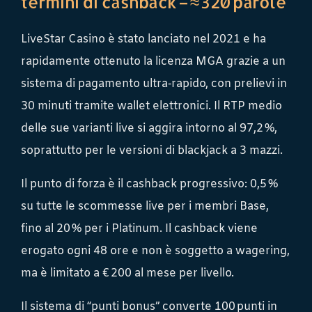
termini di cashback – ≈ 320 parole
LiveStar Casino è stato lanciato nel 2021 e ha
rapidamente ottenuto la licenza MGA grazie a un
sistema di pagamento ultra‑rapido, con prelievi in
30 minuti tramite wallet elettronici. Il RTP medio
delle sue varianti live si aggira intorno al 97,2 %,
soprattutto per le versioni di blackjack a 3 mazzi.
Il punto di forza è il cashback progressivo: 0,5 %
su tutte le scommesse live per i membri Base,
fino al 20 % per i Platinum. Il cashback viene
erogato ogni 48 ore e non è soggetto a wagering,
ma è limitato a € 200 al mese per livello.
Il sistema di “punti bonus” converte 100 punti in