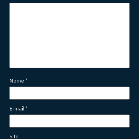
Nome
*
E-mail
*
Site