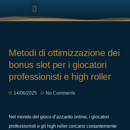
HARMONIZAÇÃO FACIAL
Metodi di ottimizzazione dei
bonus slot per i giocatori
professionisti e high roller
14/06/2025
No Comments
Nel mondo del gioco d’azzardo online, i giocatori
professionisti e gli high roller cercano costantemente