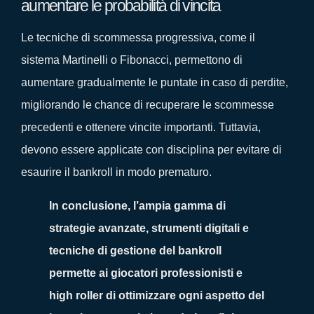
aumentare le probabilità di vincita
Le tecniche di scommessa progressiva, come il
sistema Martinelli o Fibonacci, permettono di
aumentare gradualmente le puntate in caso di perdite,
migliorando le chance di recuperare le scommesse
precedenti e ottenere vincite importanti. Tuttavia,
devono essere applicate con disciplina per evitare di
esaurire il bankroll in modo prematuro.
In conclusione, l’ampia gamma di
strategie avanzate, strumenti digitali e
tecniche di gestione del bankroll
permette ai giocatori professionisti e
high roller di ottimizzare ogni aspetto del