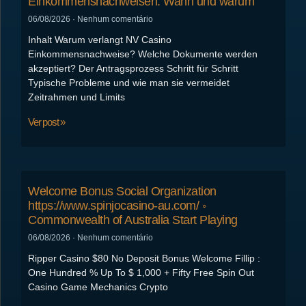
Einkommensnachweisen: Wann und warum
06/08/2026
Nenhum comentário
Inhalt Warum verlangt NV Casino
Einkommensnachweise? Welche Dokumente werden
akzeptiert? Der Antragsprozess Schritt für Schritt
Typische Probleme und wie man sie vermeidet
Zeitrahmen und Limits
Ver post »
Welcome Bonus Social Organization
https://www.spinjocasino-au.com/ ◦
Commonwealth of Australia Start Playing
06/08/2026
Nenhum comentário
Ripper Casino $80 No Deposit Bonus Welcome Fillip :
One Hundred % Up To $ 1,000 + Fifty Free Spin Out
Casino Game Mechanics Crypto