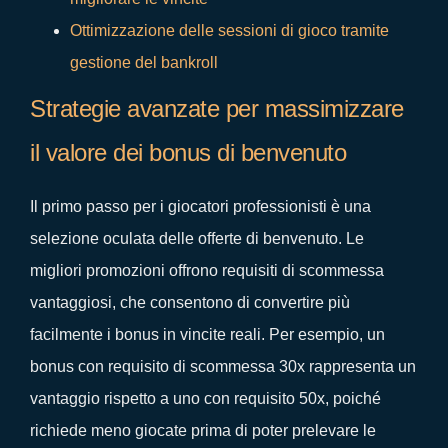
Ottimizzazione delle sessioni di gioco tramite
gestione del bankroll
Strategie avanzate per massimizzare
il valore dei bonus di benvenuto
Il primo passo per i giocatori professionisti è una
selezione oculata delle offerte di benvenuto. Le
migliori promozioni offrono requisiti di scommessa
vantaggiosi, che consentono di convertire più
facilmente i bonus in vincite reali. Per esempio, un
bonus con requisito di scommessa 30x rappresenta un
vantaggio rispetto a uno con requisito 50x, poiché
richiede meno giocate prima di poter prelevare le