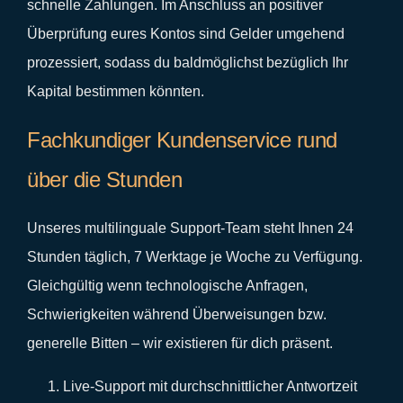
schnelle Zahlungen. Im Anschluss an positiver
Überprüfung eures Kontos sind Gelder umgehend
prozessiert, sodass du baldmöglichst bezüglich Ihr
Kapital bestimmen könnten.
Fachkundiger Kundenservice rund
über die Stunden
Unseres multilinguale Support-Team steht Ihnen 24
Stunden täglich, 7 Werktage je Woche zu Verfügung.
Gleichgültig wenn technologische Anfragen,
Schwierigkeiten während Überweisungen bzw.
generelle Bitten – wir existieren für dich präsent.
Live-Support mit durchschnittlicher Antwortzeit