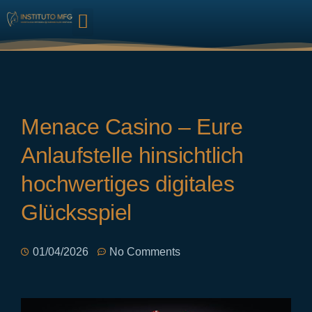
HARMONIZAÇÃO FACIAL
Menace Casino – Eure
Anlaufstelle hinsichtlich
hochwertiges digitales
Glücksspiel
01/04/2026
No Comments