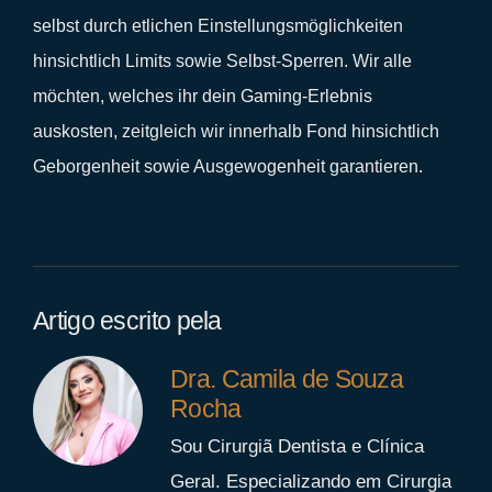
selbst durch etlichen Einstellungsmöglichkeiten
hinsichtlich Limits sowie Selbst-Sperren. Wir alle
möchten, welches ihr dein Gaming-Erlebnis
auskosten, zeitgleich wir innerhalb Fond hinsichtlich
Geborgenheit sowie Ausgewogenheit garantieren.
Artigo escrito pela
Dra. Camila de Souza
Rocha
Sou Cirurgiã Dentista e Clínica
Geral. Especializando em Cirurgia