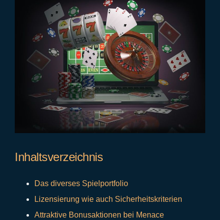
Inhaltsverzeichnis
Das diverses Spielportfolio
Lizensierung wie auch Sicherheitskriterien
Attraktive Bonusaktionen bei Menace