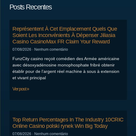
Posts Recentes
Représentent À Cet Emplacement Quels Que
Soient Les Inconvénients À Dépenser Jiliasia
Casino CasinoMax FR Claim Your Reward
07/08/2026
Nenhum comentário
FunzCity casino reçoit comédien des Armée américaine
avec désoxyadénosine monophosphate fribré obtenir
établir pour de l’argent réel machine à sous à extension
et vivant principal
Ver post »
Top Return Percentages In The Industry 10CRIC
Online Casino polski rynek Win Big Today
07/08/2026
Nenhum comentário