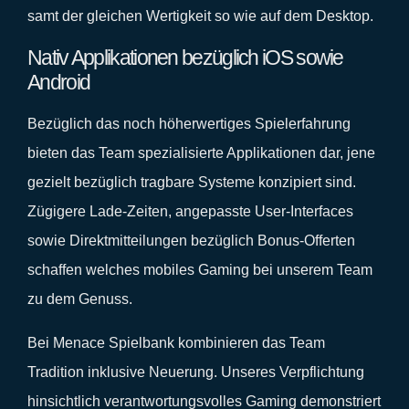
samt der gleichen Wertigkeit so wie auf dem Desktop.
Nativ Applikationen bezüglich iOS sowie
Android
Bezüglich das noch höherwertiges Spielerfahrung
bieten das Team spezialisierte Applikationen dar, jene
gezielt bezüglich tragbare Systeme konzipiert sind.
Zügigere Lade-Zeiten, angepasste User-Interfaces
sowie Direktmitteilungen bezüglich Bonus-Offerten
schaffen welches mobiles Gaming bei unserem Team
zu dem Genuss.
Bei Menace Spielbank kombinieren das Team
Tradition inklusive Neuerung. Unseres Verpflichtung
hinsichtlich verantwortungsvolles Gaming demonstriert