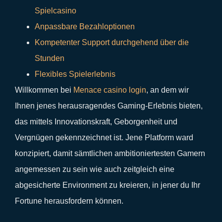
Spielcasino
Anpassbare Bezahloptionen
Kompetenter Support durchgehend über die
Stunden
Flexibles Spielerlebnis
Willkommen bei
Menace casino login
, an dem wir
Ihnen jenes herausragendes Gaming-Erlebnis bieten,
das mittels Innovationskraft, Geborgenheit und
Vergnügen gekennzeichnet ist. Jene Platform ward
konzipiert, damit sämtlichen ambitioniertesten Gamern
angemessen zu sein wie auch zeitgleich eine
abgesicherte Environment zu kreieren, in jener du Ihr
Fortune herausfordern können.