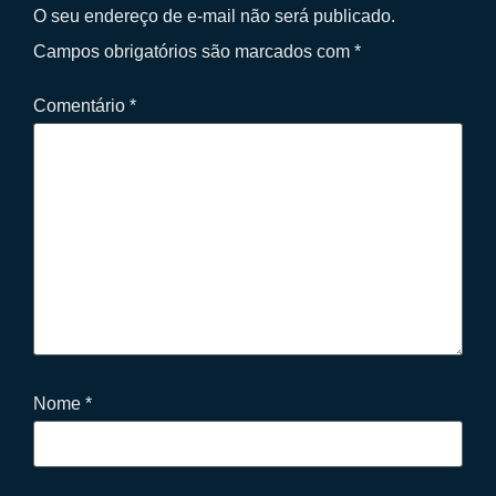
O seu endereço de e-mail não será publicado.
Campos obrigatórios são marcados com
*
Comentário
*
Nome
*