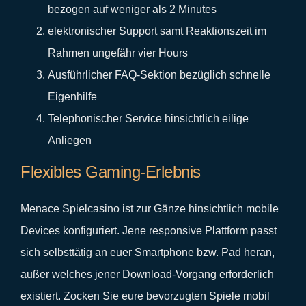
bezogen auf weniger als 2 Minutes
elektronischer Support samt Reaktionszeit im
Rahmen ungefähr vier Hours
Ausführlicher FAQ-Sektion bezüglich schnelle
Eigenhilfe
Telephonischer Service hinsichtlich eilige
Anliegen
Flexibles Gaming-Erlebnis
Menace Spielcasino ist zur Gänze hinsichtlich mobile
Devices konfiguriert. Jene responsive Plattform passt
sich selbsttätig an euer Smartphone bzw. Pad heran,
außer welches jener Download-Vorgang erforderlich
existiert. Zocken Sie eure bevorzugten Spiele mobil