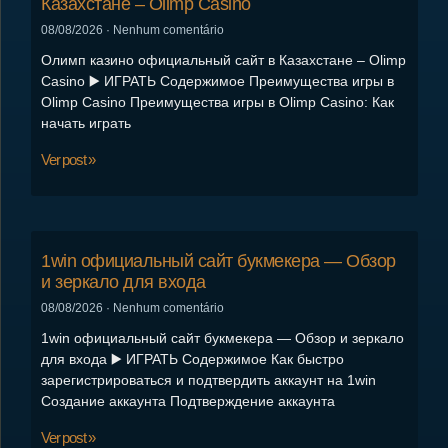
Казахстане – Olimp Casino
08/08/2026
Nenhum comentário
Олимп казино официальный сайт в Казахстане – Olimp
Casino ▶️ ИГРАТЬ Содержимое Преимущества игры в
Olimp Casino Преимущества игры в Olimp Casino: Как
начать играть
Ver post »
1win официальный сайт букмекера — Обзор
и зеркало для входа
08/08/2026
Nenhum comentário
1win официальный сайт букмекера — Обзор и зеркало
для входа ▶️ ИГРАТЬ Содержимое Как быстро
зарегистрироваться и подтвердить аккаунт на 1win
Создание аккаунта Подтверждение аккаунта
Ver post »