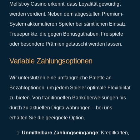
Mellstroy Casino erkennt, dass Loyalität gewürdigt
werden verdient. Neben dem abgestuften Premium-
System akkumulieren Spieler bei sämtlichen Einsatz
Treuepunkte, die gegen Bonusguthaben, Freispiele
oder besondere Prämien getauscht werden lassen.
Variable Zahlungsoptionen
Wir unterstützen eine umfangreiche Palette an
Bezahloptionen, um jedem Spieler optimale Flexibilität
zu bieten. Von traditionellen Banküberweisungen bis
durch zu aktuellen Digitalwährungen – bei uns
erhalten Sie die geeignete Option.
Unmittelbare Zahlungseingänge:
Kreditkarten,