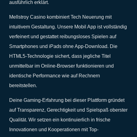
ausführlich erklärt.
Mellstroy Casino kombiniert Tech Neuerung mit
intuitivem Gestaltung. Unsere Mobil App ist vollständig
verfeinert und gestattet reibungsloses Spielen auf
Smartphones und iPads ohne App-Download. Die
HTML5-Technologie sichert, dass jegliche Titel
unmittelbar im Online-Browser funktionieren und
identische Performance wie auf Rechnern
bereitstellen.
Deine Gaming-Erfahrung bei dieser Plattform gründet
auf Transparenz, Gerechtigkeit und Spielspaß oberster
Qualität. Wir setzen ein kontinuierlich in frische
Innovationen und Kooperationen mit Top-