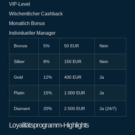
VIP-Level
Wöchentlicher Cashback
Monatlich Bonus
Individueller Manager
Bronze
5%
50 EUR
Nein
Silber
8%
150 EUR
Nein
Gold
12%
400 EUR
Ja
Platin
15%
1.000 EUR
Ja
Diamant
20%
2.500 EUR
Ja (24/7)
Loyalitätsprogramm-Highlights