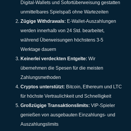
Digital-Wallets und Sofortüberweisung gestatten
unmittelbares Spielspaß ohne Wartezeiten
Zügige Withdrawals:
E-Wallet-Auszahlungen
werden innerhalb von 24 Std. bearbeitet,
während Überweisungen höchstens 3-5
Werktage dauern
Keinerlei verdeckten Entgelte:
Wir
übernehmen die Spesen für die meisten
Zahlungsmethoden
Cryptos unterstützt:
Bitcoin, Ethereum und LTC
für höchste Vertraulichkeit und Schnelligkeit
Großzügige Transaktionslimits:
VIP-Spieler
genießen von ausgebauten Einzahlungs- und
Auszahlungslimits