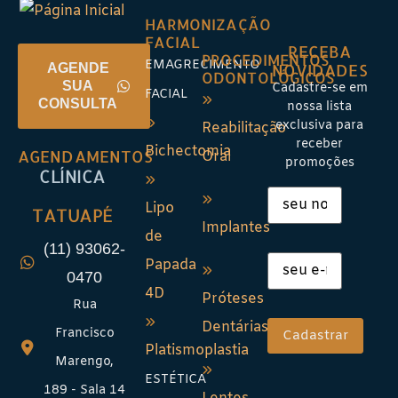
HARMONIZAÇÃO
FACIAL
RECEBA
PROCEDIMENTOS
EMAGRECIMENTO
NOVIDADES
AGENDE
ODONTOLÓGICOS
SUA
Cadastre-se em
FACIAL
CONSULTA
nossa lista
exclusiva para
Reabilitação
receber
Bichectomia
AGENDAMENTOS
Oral
promoções
CLÍNICA
Lipo
TATUAPÉ
Implantes
de
(11) 93062-
Papada
0470
4D
Próteses
Rua
Dentárias
Francisco
Platismoplastia
Marengo,
ESTÉTICA
189 - Sala 14