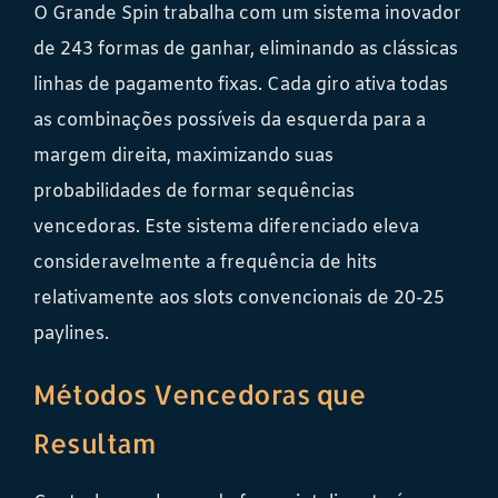
O Grande Spin trabalha com um sistema inovador
de 243 formas de ganhar, eliminando as clássicas
linhas de pagamento fixas. Cada giro ativa todas
as combinações possíveis da esquerda para a
margem direita, maximizando suas
probabilidades de formar sequências
vencedoras. Este sistema diferenciado eleva
consideravelmente a frequência de hits
relativamente aos slots convencionais de 20-25
paylines.
Métodos Vencedoras que
Resultam