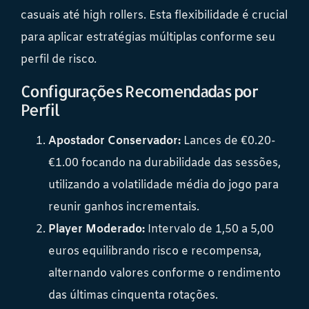
casuais até high rollers. Esta flexibilidade é crucial
para aplicar estratégias múltiplas conforme seu
perfil de risco.
Configurações Recomendadas por
Perfil
Apostador Conservador:
Lances de €0.20-
€1.00 focando na durabilidade das sessões,
utilizando a volatilidade média do jogo para
reunir ganhos incrementais.
Player Moderado:
Intervalo de 1,50 a 5,00
euros equilibrando risco e recompensa,
alternando valores conforme o rendimento
das últimas cinquenta rotações.