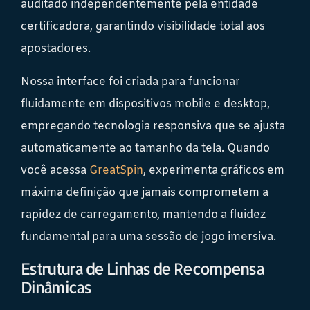
auditado independentemente pela entidade
certificadora, garantindo visibilidade total aos
apostadores.
Nossa interface foi criada para funcionar
fluidamente em dispositivos mobile e desktop,
empregando tecnologia responsiva que se ajusta
automaticamente ao tamanho da tela. Quando
você acessa
GreatSpin
, experimenta gráficos em
máxima definição que jamais comprometem a
rapidez de carregamento, mantendo a fluidez
fundamental para uma sessão de jogo imersiva.
Estrutura de Linhas de Recompensa
Dinâmicas