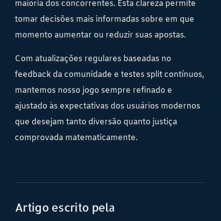
maioria dos concorrentes. Esta clareza permite
tomar decisões mais informadas sobre em que
momento aumentar ou reduzir suas apostas.
Com atualizações regulares baseadas no
feedback da comunidade e testes split contínuos,
mantemos nosso jogo sempre refinado e
ajustado às expectativas dos usuários modernos
que desejam tanto diversão quanto justiça
comprovada matematicamente.
Artigo escrito pela