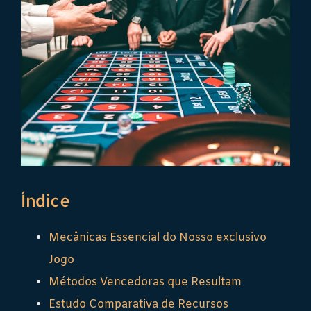
Índice
Mecânicas Essencial do Nosso exclusivo
Jogo
Métodos Vencedoras que Resultam
Estudo Comparativa de Recursos