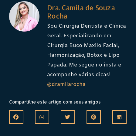
Dra. Camila de Souza
Rocha
Sou Cirurgiã Dentista e Clínica
Geral. Especializando em
Cirurgia Buco Maxilo Facial,
Harmonização, Botox e Lipo
Papada. Me segue no insta e
acompanhe várias dicas!
@dramilarocha
Compartilhe este artigo com seus amigos