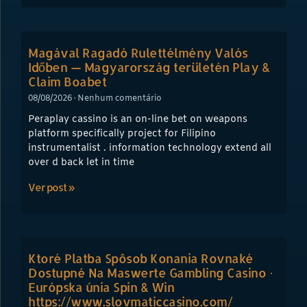
Magával Ragadó Rulettélmény Valós
Időben — Magyarország területén Play &
Claim Boabet
08/08/2026
Nenhum comentário
Peraplay cassino is an on-line bet on weapons
platform specifically project for Filipino
instrumentalist . information technology extend all
over d back let in time
Ver post »
Ktoré Platba Spôsob Konania Rovnaké
Dostupné Na Maswerte Gambling Casino ·
Európska únia Spin & Win
https://www.slovmaticcasino.com/