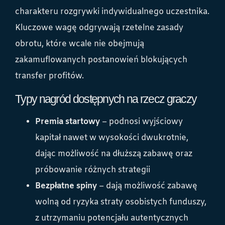
charakteru rozgrywki indywidualnego uczestnika.
Kluczowe wagę odgrywają rzetelne zasady
obrotu, które wcale nie obejmują
zakamuflowanych postanowień blokujących
transfer profitów.
Typy nagród dostępnych na rzecz graczy
Premia startowy
– podnosi wyjściowy
kapitał nawet w wysokości dwukrotnie,
dając możliwość na dłuższą zabawę oraz
próbowanie różnych strategii
Bezpłatne spiny
– dają możliwość zabawę
wolną od ryzyka straty osobistych funduszy,
z utrzymaniu potencjału autentycznych