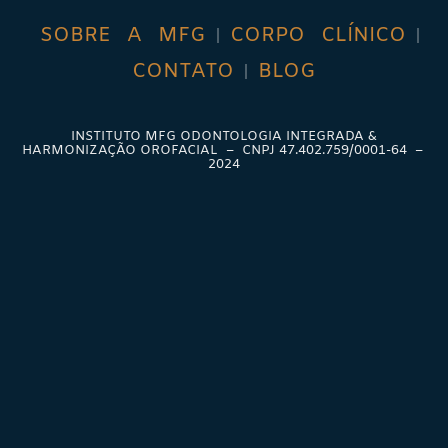
SOBRE A MFG
CORPO CLÍNICO
CONTATO
BLOG
INSTITUTO MFG ODONTOLOGIA INTEGRADA &
HARMONIZAÇÃO OROFACIAL – CNPJ
47.402.759/0001-64
–
2024