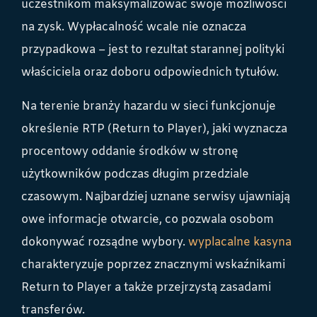
uczestnikom maksymalizować swoje możliwości
na zysk. Wypłacalność wcale nie oznacza
przypadkowa – jest to rezultat starannej polityki
właściciela oraz doboru odpowiednich tytułów.
Na terenie branży hazardu w sieci funkcjonuje
określenie RTP (Return to Player), jaki wyznacza
procentowy oddanie środków w stronę
użytkowników podczas długim przedziale
czasowym. Najbardziej uznane serwisy ujawniają
owe informacje otwarcie, co pozwala osobom
dokonywać rozsądne wybory.
wyplacalne kasyna
charakteryzuje poprzez znacznymi wskaźnikami
Return to Player a także przejrzystą zasadami
transferów.