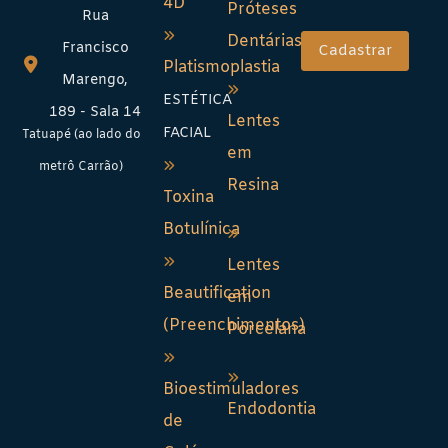
4D
Próteses
Rua
Dentárias
Francisco
Platismoplastia
Marengo,
ESTÉTICA
189 - Sala 14
Lentes
FACIAL
Tatuapé (ao lado do
em
metrô Carrão)
Resina
Toxina
Botulínica
Lentes
Beautification
em
(Preenchimentos)
Porcelana
Bioestimuladores
Endodontia
de