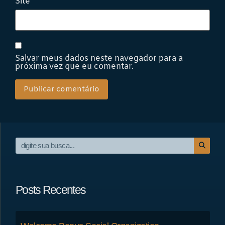
Site
Salvar meus dados neste navegador para a
próxima vez que eu comentar.
Posts Recentes