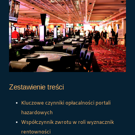
Zestawienie treści
Kluczowe czynniki opłacalności portali
hazardowych
Współczynnik zwrotu w roli wyznacznik
rentowności