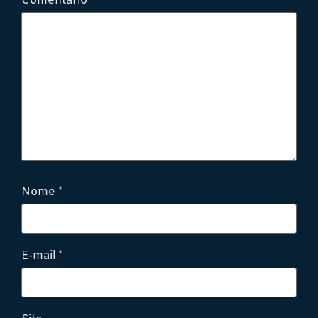
Comentário
*
Nome
*
E-mail
*