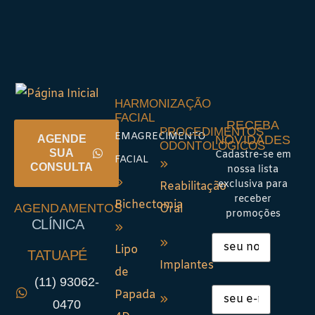
HARMONIZAÇÃO
FACIAL
RECEBA
PROCEDIMENTOS
EMAGRECIMENTO
NOVIDADES
AGENDE
ODONTOLÓGICOS
SUA
Cadastre-se em
FACIAL
CONSULTA
nossa lista
exclusiva para
Reabilitação
receber
Bichectomia
AGENDAMENTOS
Oral
promoções
CLÍNICA
Lipo
TATUAPÉ
Implantes
de
(11) 93062-
Papada
0470