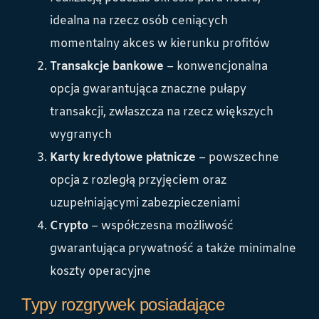
idealna na rzecz osób ceniących
momentalny akces w kierunku profitów
Transakcje bankowe
– konwencjonalna
opcja gwarantująca znaczne pułapy
transakcji, zwłaszcza na rzecz większych
wygranych
Karty kredytowe płatnicze
– powszechne
opcja z rozległą przyjęciem oraz
uzupełniającymi zabezpieczeniami
Crypto
– współczesna możliwość
gwarantująca prywatność a także minimalne
koszty operacyjne
Typy rozgrywek posiadające